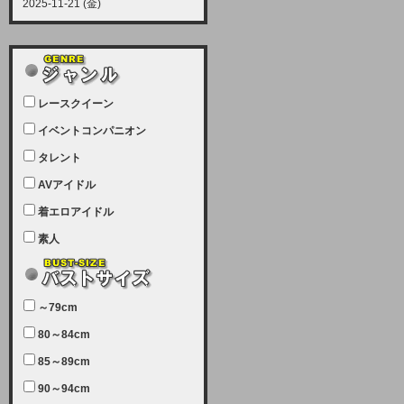
2025-11-21 (金)
【サーバーメンテナンス実施につい
て】
12月21日（日曜日）午前9：00か
ら午前11：00（予定）でサーバー
レースクイーン
メンテナンスを実施します。ユーザ
ー様にはご迷惑をおかけしますがご
イベントコンパニオン
理解いただけます様、宜しくお願い
タレント
致します。
AVアイドル
2025-07-05 (土)
【サーバーメンテナンス完了のお知
着エロアイドル
らせ】
素人
本日、サーバーメンテナンスのため
ユーザー様には大変ご迷惑をおかけ
しました。無事、メンテナンスが完
～79cm
了しました。今後とも宜しくお願い
80～84cm
致します。
2025-06-11 (水)
85～89cm
【サーバーメンテナンス実施につい
90～94cm
て】