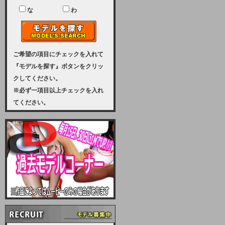
ユーザー様には、大変ご迷惑をおか
けいたしまして申し訳ございませ
な
わ
ん。
2023-08-31 (木)
【サーバーメンテナンス実施のお知
らせ】
ご希望の項目にチェックを入れて
『モデルを探す』ボタンをクリッ
2023年 9月10日（日曜日）午前8：
クしてください。
30から午前11：00（予定）まで、
※必ず一項目以上チェックを入れ
サーバーメンテナンスを実施いたし
てください。
ます。その為、アクセスはできませ
ん。会員様には、ご迷惑をお掛けし
ますが、ご理解の程を宜しくお願い
致します。
2022-09-01 (木)
【サーバーメンテナンスのお知ら
せ】
9月10日（土曜日）AM6：00から
AM8：00（予定）サーバーメンテ
ナンスを致します。ご迷惑をおかけ