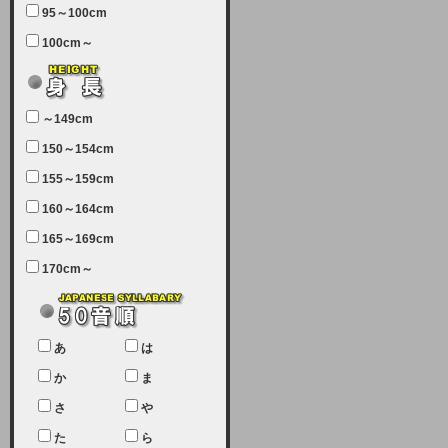
95～100cm
7月5日（土曜日）午前7：00から午
100cm～
前11：30（予定）でサーバーメン
テナンスを実施します。ユーザー様
にはご迷惑をおかけしますがご理解
いただけます様、宜しくお願い致し
～149cm
ます。
150～154cm
2024-03-19 (火)
155～159cm
【クレジットカード決済について
②】
160～164cm
165～169cm
現在、クレジットカード決済はJCB
のみになっております。大変ご迷惑
170cm～
をお掛けします。銀行振込、ビット
キャシュでの決済は可能ですので、
宜しくお願い致します。
2024-02-23 (金)
あ
は
【クレジットカード決済について】
か
ま
只今、クレジットカード会社の都合
さ
や
により決済ができない状況です。
た
ら