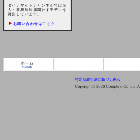
しますが、宜しくお願い致します。
ダイナマイトチャンネルでは個
人・事務所所属問わずモデルを
2021-10-22 (金)
募集しています。
【サーバー不具合のお詫び】
お問い合わせはこちら
2021/10/7に起きました地震によ
り、サーバーに過大な問題が生じ、
会員様にはご迷惑をお掛けしました
ことをお詫びいたします。また、サ
ーバー復旧はいたしましたが、未だ
不安定な状況もあります。会員様に
は、ご不便をお掛けしますが宜しく
お願い申し上げます。
特定商取引法に基づく表示
2021-08-30 (月)
Copyright © 2026 Complete Co..Ltd. 
【サーバーメンテナンスのお知ら
せ】
2021年9月11日（土曜日）午前8：
00から午前11：00（予定）までサ
ーバーメンテナンス作業を行います
ので、アクセスができなくなりま
す。ユーザー様には大変ご迷惑をお