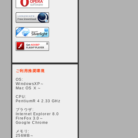
ご利用推奨環境
OS:
WindowsXP～
Mac OS Ⅹ～
CPU:
PentiumR 4 2.33 GHz
ブラウザ:
Internet Explorer 8.0
FireFox 3.0～
Google Chrome
メモリ:
256MB～