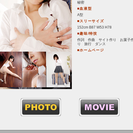
秘密
■血液型
A型
■スリーサイズ
152cm B87 W53 H78
■趣味/特技
作詞 作曲 サイト作り お菓子
り 旅行 ダンス
■ホームページ