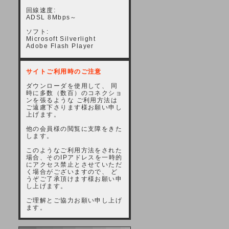
回線速度:
ADSL 8Mbps～
ソフト:
Microsoft Silverlight
Adobe Flash Player
サイトご利用時のご注意
ダウンローダを使用して、 同
時に多数（数百）のコネクショ
ンを張るような ご利用方法は
ご遠慮下さります様お願い申し
上げます。
他の会員様の閲覧に支障をきた
します。
このようなご利用方法をされた
場合、そのIPアドレスを一時的
にアクセス禁止とさせていただ
く場合がございますので、 ど
うぞご了承頂けます様お願い申
し上げます。
ご理解とご協力お願い申し上げ
ます。