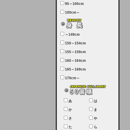
95～100cm
7月5日（土曜日）午前7：00から午
100cm～
前11：30（予定）でサーバーメン
テナンスを実施します。ユーザー様
にはご迷惑をおかけしますがご理解
いただけます様、宜しくお願い致し
～149cm
ます。
150～154cm
2024-03-19 (火)
155～159cm
【クレジットカード決済について
②】
160～164cm
165～169cm
現在、クレジットカード決済はJCB
のみになっております。大変ご迷惑
170cm～
をお掛けします。銀行振込、ビット
キャシュでの決済は可能ですので、
宜しくお願い致します。
2024-02-23 (金)
あ
は
【クレジットカード決済について】
か
ま
只今、クレジットカード会社の都合
さ
や
により決済ができない状況です。
た
ら