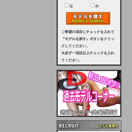
ユーザー様には、大変ご迷惑をおか
けいたしまして申し訳ございませ
な
わ
ん。
2023-08-31 (木)
【サーバーメンテナンス実施のお知
らせ】
ご希望の項目にチェックを入れて
『モデルを探す』ボタンをクリッ
2023年 9月10日（日曜日）午前8：
クしてください。
30から午前11：00（予定）まで、
※必ず一項目以上チェックを入れ
サーバーメンテナンスを実施いたし
てください。
ます。その為、アクセスはできませ
ん。会員様には、ご迷惑をお掛けし
ますが、ご理解の程を宜しくお願い
致します。
2022-09-01 (木)
【サーバーメンテナンスのお知ら
せ】
9月10日（土曜日）AM6：00から
AM8：00（予定）サーバーメンテ
ナンスを致します。ご迷惑をおかけ