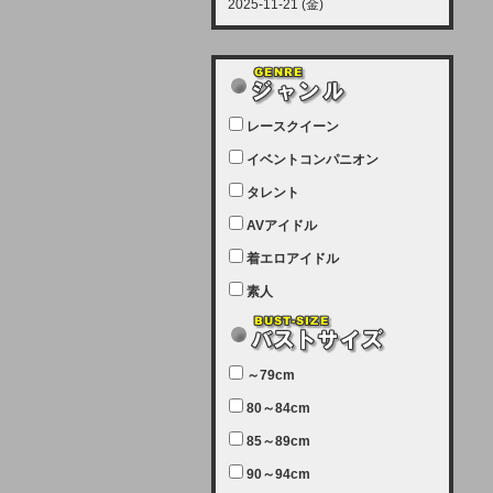
2025-11-21 (金)
【サーバーメンテナンス実施につい
て】
12月21日（日曜日）午前9：00か
ら午前11：00（予定）でサーバー
レースクイーン
メンテナンスを実施します。ユーザ
ー様にはご迷惑をおかけしますがご
イベントコンパニオン
理解いただけます様、宜しくお願い
タレント
致します。
AVアイドル
2025-07-05 (土)
【サーバーメンテナンス完了のお知
着エロアイドル
らせ】
素人
本日、サーバーメンテナンスのため
ユーザー様には大変ご迷惑をおかけ
しました。無事、メンテナンスが完
～79cm
了しました。今後とも宜しくお願い
80～84cm
致します。
2025-06-11 (水)
85～89cm
【サーバーメンテナンス実施につい
90～94cm
て】