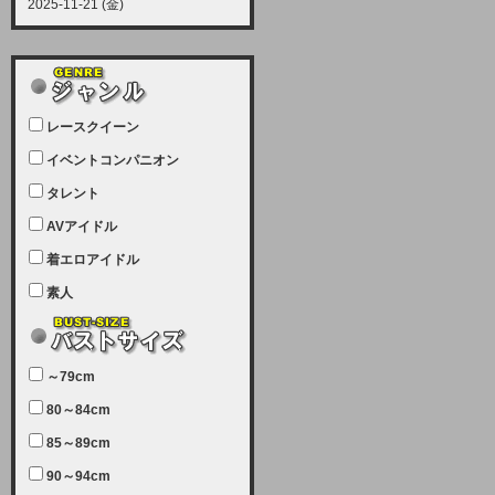
2025-11-21 (金)
【サーバーメンテナンス実施につい
て】
12月21日（日曜日）午前9：00か
ら午前11：00（予定）でサーバー
レースクイーン
メンテナンスを実施します。ユーザ
ー様にはご迷惑をおかけしますがご
イベントコンパニオン
理解いただけます様、宜しくお願い
タレント
致します。
AVアイドル
2025-07-05 (土)
【サーバーメンテナンス完了のお知
着エロアイドル
らせ】
素人
本日、サーバーメンテナンスのため
ユーザー様には大変ご迷惑をおかけ
しました。無事、メンテナンスが完
～79cm
了しました。今後とも宜しくお願い
80～84cm
致します。
2025-06-11 (水)
85～89cm
【サーバーメンテナンス実施につい
90～94cm
て】