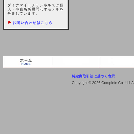
しますが、宜しくお願い致します。
ダイナマイトチャンネルでは個
人・事務所所属問わずモデルを
2021-10-22 (金)
募集しています。
【サーバー不具合のお詫び】
お問い合わせはこちら
2021/10/7に起きました地震によ
り、サーバーに過大な問題が生じ、
会員様にはご迷惑をお掛けしました
ことをお詫びいたします。また、サ
ーバー復旧はいたしましたが、未だ
不安定な状況もあります。会員様に
は、ご不便をお掛けしますが宜しく
お願い申し上げます。
特定商取引法に基づく表示
2021-08-30 (月)
Copyright © 2026 Complete Co..Ltd. 
【サーバーメンテナンスのお知ら
せ】
2021年9月11日（土曜日）午前8：
00から午前11：00（予定）までサ
ーバーメンテナンス作業を行います
ので、アクセスができなくなりま
す。ユーザー様には大変ご迷惑をお