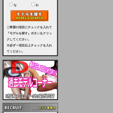
ユーザー様には、大変ご迷惑をおか
けいたしまして申し訳ございませ
な
わ
ん。
2023-08-31 (木)
【サーバーメンテナンス実施のお知
らせ】
ご希望の項目にチェックを入れて
『モデルを探す』ボタンをクリッ
2023年 9月10日（日曜日）午前8：
クしてください。
30から午前11：00（予定）まで、
※必ず一項目以上チェックを入れ
サーバーメンテナンスを実施いたし
てください。
ます。その為、アクセスはできませ
ん。会員様には、ご迷惑をお掛けし
ますが、ご理解の程を宜しくお願い
致します。
2022-09-01 (木)
【サーバーメンテナンスのお知ら
せ】
9月10日（土曜日）AM6：00から
AM8：00（予定）サーバーメンテ
ナンスを致します。ご迷惑をおかけ