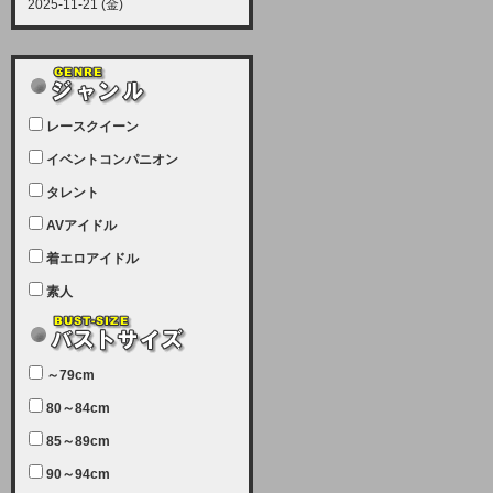
2025-11-21 (金)
【サーバーメンテナンス実施につい
て】
12月21日（日曜日）午前9：00か
ら午前11：00（予定）でサーバー
レースクイーン
メンテナンスを実施します。ユーザ
ー様にはご迷惑をおかけしますがご
イベントコンパニオン
理解いただけます様、宜しくお願い
タレント
致します。
AVアイドル
2025-07-05 (土)
【サーバーメンテナンス完了のお知
着エロアイドル
らせ】
素人
本日、サーバーメンテナンスのため
ユーザー様には大変ご迷惑をおかけ
しました。無事、メンテナンスが完
～79cm
了しました。今後とも宜しくお願い
80～84cm
致します。
2025-06-11 (水)
85～89cm
【サーバーメンテナンス実施につい
90～94cm
て】