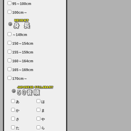
95～100cm
7月5日（土曜日）午前7：00から午
100cm～
前11：30（予定）でサーバーメン
テナンスを実施します。ユーザー様
にはご迷惑をおかけしますがご理解
いただけます様、宜しくお願い致し
～149cm
ます。
150～154cm
2024-03-19 (火)
155～159cm
【クレジットカード決済について
②】
160～164cm
165～169cm
現在、クレジットカード決済はJCB
のみになっております。大変ご迷惑
170cm～
をお掛けします。銀行振込、ビット
キャシュでの決済は可能ですので、
宜しくお願い致します。
2024-02-23 (金)
あ
は
【クレジットカード決済について】
か
ま
只今、クレジットカード会社の都合
さ
や
により決済ができない状況です。
た
ら