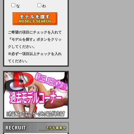
ユーザー様には、大変ご迷惑をおか
けいたしまして申し訳ございませ
な
わ
ん。
2023-08-31 (木)
【サーバーメンテナンス実施のお知
らせ】
ご希望の項目にチェックを入れて
『モデルを探す』ボタンをクリッ
2023年 9月10日（日曜日）午前8：
クしてください。
30から午前11：00（予定）まで、
※必ず一項目以上チェックを入れ
サーバーメンテナンスを実施いたし
てください。
ます。その為、アクセスはできませ
ん。会員様には、ご迷惑をお掛けし
ますが、ご理解の程を宜しくお願い
致します。
2022-09-01 (木)
【サーバーメンテナンスのお知ら
せ】
9月10日（土曜日）AM6：00から
AM8：00（予定）サーバーメンテ
ナンスを致します。ご迷惑をおかけ