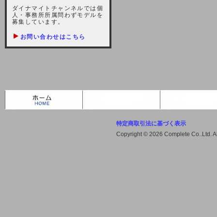
しますが、宜しくお願い致します。
ダイナマイトチャンネルでは個
人・事務所所属問わずモデルを
2021-10-22 (金)
募集しています。
【サーバー不具合のお詫び】
お問い合わせはこちら
2021/10/7に起きました地震によ
り、サーバーに過大な問題が生じ、
会員様にはご迷惑をお掛けしました
ことをお詫びいたします。また、サ
ーバー復旧はいたしましたが、未だ
不安定な状況もあります。会員様に
は、ご不便をお掛けしますが宜しく
お願い申し上げます。
特定商取引法に基づく表示
2021-08-30 (月)
Copyright © 2026 Complete Co..Ltd. 
【サーバーメンテナンスのお知ら
せ】
2021年9月11日（土曜日）午前8：
00から午前11：00（予定）までサ
ーバーメンテナンス作業を行います
ので、アクセスができなくなりま
す。ユーザー様には大変ご迷惑をお