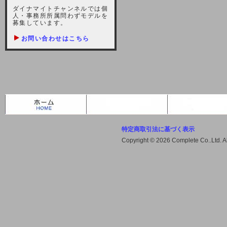
しますが、宜しくお願い致します。
ダイナマイトチャンネルでは個
人・事務所所属問わずモデルを
2021-10-22 (金)
募集しています。
【サーバー不具合のお詫び】
お問い合わせはこちら
2021/10/7に起きました地震によ
り、サーバーに過大な問題が生じ、
会員様にはご迷惑をお掛けしました
ことをお詫びいたします。また、サ
ーバー復旧はいたしましたが、未だ
不安定な状況もあります。会員様に
は、ご不便をお掛けしますが宜しく
お願い申し上げます。
特定商取引法に基づく表示
2021-08-30 (月)
Copyright © 2026 Complete Co..Ltd. 
【サーバーメンテナンスのお知ら
せ】
2021年9月11日（土曜日）午前8：
00から午前11：00（予定）までサ
ーバーメンテナンス作業を行います
ので、アクセスができなくなりま
す。ユーザー様には大変ご迷惑をお