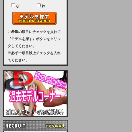
ユーザー様には、大変ご迷惑をおか
けいたしまして申し訳ございませ
な
わ
ん。
2023-08-31 (木)
【サーバーメンテナンス実施のお知
らせ】
ご希望の項目にチェックを入れて
『モデルを探す』ボタンをクリッ
2023年 9月10日（日曜日）午前8：
クしてください。
30から午前11：00（予定）まで、
※必ず一項目以上チェックを入れ
サーバーメンテナンスを実施いたし
てください。
ます。その為、アクセスはできませ
ん。会員様には、ご迷惑をお掛けし
ますが、ご理解の程を宜しくお願い
致します。
2022-09-01 (木)
【サーバーメンテナンスのお知ら
せ】
9月10日（土曜日）AM6：00から
AM8：00（予定）サーバーメンテ
ナンスを致します。ご迷惑をおかけ