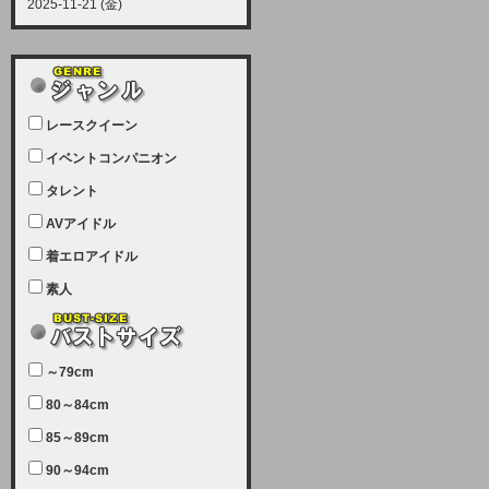
2025-11-21 (金)
【サーバーメンテナンス実施につい
て】
12月21日（日曜日）午前9：00か
ら午前11：00（予定）でサーバー
レースクイーン
メンテナンスを実施します。ユーザ
ー様にはご迷惑をおかけしますがご
イベントコンパニオン
理解いただけます様、宜しくお願い
タレント
致します。
AVアイドル
2025-07-05 (土)
【サーバーメンテナンス完了のお知
着エロアイドル
らせ】
素人
本日、サーバーメンテナンスのため
ユーザー様には大変ご迷惑をおかけ
しました。無事、メンテナンスが完
～79cm
了しました。今後とも宜しくお願い
80～84cm
致します。
2025-06-11 (水)
85～89cm
【サーバーメンテナンス実施につい
90～94cm
て】