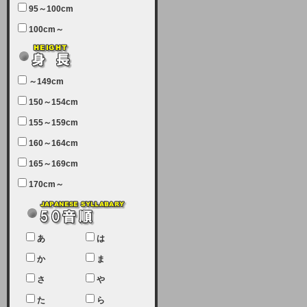
95～100cm
7月5日（土曜日）午前7：00から午
100cm～
前11：30（予定）でサーバーメン
テナンスを実施します。ユーザー様
にはご迷惑をおかけしますがご理解
いただけます様、宜しくお願い致し
～149cm
ます。
150～154cm
2024-03-19 (火)
155～159cm
【クレジットカード決済について
②】
160～164cm
165～169cm
現在、クレジットカード決済はJCB
のみになっております。大変ご迷惑
170cm～
をお掛けします。銀行振込、ビット
キャシュでの決済は可能ですので、
宜しくお願い致します。
2024-02-23 (金)
あ
は
【クレジットカード決済について】
か
ま
只今、クレジットカード会社の都合
さ
や
により決済ができない状況です。
た
ら