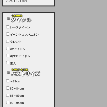
2025-11-21 (金)
【サーバーメンテナンス実施につい
て】
12月21日（日曜日）午前9：00か
ら午前11：00（予定）でサーバー
レースクイーン
メンテナンスを実施します。ユーザ
ー様にはご迷惑をおかけしますがご
イベントコンパニオン
理解いただけます様、宜しくお願い
タレント
致します。
AVアイドル
2025-07-05 (土)
【サーバーメンテナンス完了のお知
着エロアイドル
らせ】
素人
本日、サーバーメンテナンスのため
ユーザー様には大変ご迷惑をおかけ
しました。無事、メンテナンスが完
～79cm
了しました。今後とも宜しくお願い
80～84cm
致します。
2025-06-11 (水)
85～89cm
【サーバーメンテナンス実施につい
90～94cm
て】