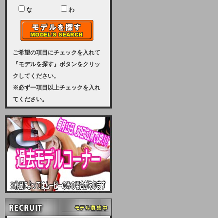
ユーザー様には、大変ご迷惑をおか
けいたしまして申し訳ございませ
な
わ
ん。
2023-08-31 (木)
【サーバーメンテナンス実施のお知
らせ】
ご希望の項目にチェックを入れて
『モデルを探す』ボタンをクリッ
2023年 9月10日（日曜日）午前8：
クしてください。
30から午前11：00（予定）まで、
※必ず一項目以上チェックを入れ
サーバーメンテナンスを実施いたし
てください。
ます。その為、アクセスはできませ
ん。会員様には、ご迷惑をお掛けし
ますが、ご理解の程を宜しくお願い
致します。
2022-09-01 (木)
【サーバーメンテナンスのお知ら
せ】
9月10日（土曜日）AM6：00から
AM8：00（予定）サーバーメンテ
ナンスを致します。ご迷惑をおかけ