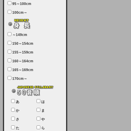
95～100cm
7月5日（土曜日）午前7：00から午
100cm～
前11：30（予定）でサーバーメン
テナンスを実施します。ユーザー様
にはご迷惑をおかけしますがご理解
いただけます様、宜しくお願い致し
～149cm
ます。
150～154cm
2024-03-19 (火)
155～159cm
【クレジットカード決済について
②】
160～164cm
165～169cm
現在、クレジットカード決済はJCB
のみになっております。大変ご迷惑
170cm～
をお掛けします。銀行振込、ビット
キャシュでの決済は可能ですので、
宜しくお願い致します。
2024-02-23 (金)
あ
は
【クレジットカード決済について】
か
ま
只今、クレジットカード会社の都合
さ
や
により決済ができない状況です。
た
ら