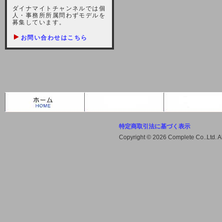
しますが、宜しくお願い致します。
ダイナマイトチャンネルでは個
人・事務所所属問わずモデルを
2021-10-22 (金)
募集しています。
【サーバー不具合のお詫び】
お問い合わせはこちら
2021/10/7に起きました地震によ
り、サーバーに過大な問題が生じ、
会員様にはご迷惑をお掛けしました
ことをお詫びいたします。また、サ
ーバー復旧はいたしましたが、未だ
不安定な状況もあります。会員様に
は、ご不便をお掛けしますが宜しく
お願い申し上げます。
特定商取引法に基づく表示
2021-08-30 (月)
Copyright © 2026 Complete Co..Ltd. 
【サーバーメンテナンスのお知ら
せ】
2021年9月11日（土曜日）午前8：
00から午前11：00（予定）までサ
ーバーメンテナンス作業を行います
ので、アクセスができなくなりま
す。ユーザー様には大変ご迷惑をお