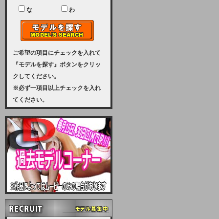
ユーザー様には、大変ご迷惑をおか
けいたしまして申し訳ございませ
な
わ
ん。
2023-08-31 (木)
【サーバーメンテナンス実施のお知
らせ】
ご希望の項目にチェックを入れて
『モデルを探す』ボタンをクリッ
2023年 9月10日（日曜日）午前8：
クしてください。
30から午前11：00（予定）まで、
※必ず一項目以上チェックを入れ
サーバーメンテナンスを実施いたし
てください。
ます。その為、アクセスはできませ
ん。会員様には、ご迷惑をお掛けし
ますが、ご理解の程を宜しくお願い
致します。
2022-09-01 (木)
【サーバーメンテナンスのお知ら
せ】
9月10日（土曜日）AM6：00から
AM8：00（予定）サーバーメンテ
ナンスを致します。ご迷惑をおかけ