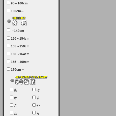
95～100cm
7月5日（土曜日）午前7：00から午
100cm～
前11：30（予定）でサーバーメン
テナンスを実施します。ユーザー様
にはご迷惑をおかけしますがご理解
いただけます様、宜しくお願い致し
～149cm
ます。
150～154cm
2024-03-19 (火)
155～159cm
【クレジットカード決済について
②】
160～164cm
165～169cm
現在、クレジットカード決済はJCB
のみになっております。大変ご迷惑
170cm～
をお掛けします。銀行振込、ビット
キャシュでの決済は可能ですので、
宜しくお願い致します。
2024-02-23 (金)
あ
は
【クレジットカード決済について】
か
ま
只今、クレジットカード会社の都合
さ
や
により決済ができない状況です。
た
ら