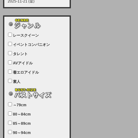
2025-11-21 (金)
【サーバーメンテナンス実施につい
て】
12月21日（日曜日）午前9：00か
ら午前11：00（予定）でサーバー
レースクイーン
メンテナンスを実施します。ユーザ
ー様にはご迷惑をおかけしますがご
イベントコンパニオン
理解いただけます様、宜しくお願い
タレント
致します。
AVアイドル
2025-07-05 (土)
【サーバーメンテナンス完了のお知
着エロアイドル
らせ】
素人
本日、サーバーメンテナンスのため
ユーザー様には大変ご迷惑をおかけ
しました。無事、メンテナンスが完
～79cm
了しました。今後とも宜しくお願い
80～84cm
致します。
2025-06-11 (水)
85～89cm
【サーバーメンテナンス実施につい
90～94cm
て】