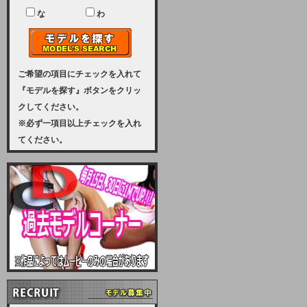
ユーザー様には、大変ご迷惑をおか
けいたしまして申し訳ございませ
な
わ
ん。
2023-08-31 (木)
【サーバーメンテナンス実施のお知
らせ】
ご希望の項目にチェックを入れて
『モデルを探す』ボタンをクリッ
2023年 9月10日（日曜日）午前8：
クしてください。
30から午前11：00（予定）まで、
※必ず一項目以上チェックを入れ
サーバーメンテナンスを実施いたし
てください。
ます。その為、アクセスはできませ
ん。会員様には、ご迷惑をお掛けし
ますが、ご理解の程を宜しくお願い
致します。
2022-09-01 (木)
【サーバーメンテナンスのお知ら
せ】
9月10日（土曜日）AM6：00から
AM8：00（予定）サーバーメンテ
ナンスを致します。ご迷惑をおかけ