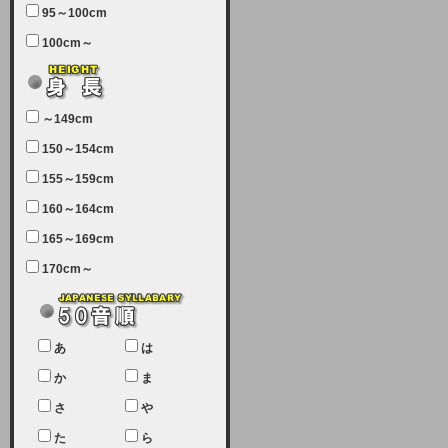
95～100cm
7月5日（土曜日）午前7：00から午
100cm～
前11：30（予定）でサーバーメン
テナンスを実施します。ユーザー様
にはご迷惑をおかけしますがご理解
いただけます様、宜しくお願い致し
～149cm
ます。
150～154cm
2024-03-19 (火)
155～159cm
【クレジットカード決済について
②】
160～164cm
165～169cm
現在、クレジットカード決済はJCB
のみになっております。大変ご迷惑
170cm～
をお掛けします。銀行振込、ビット
キャシュでの決済は可能ですので、
宜しくお願い致します。
2024-02-23 (金)
あ
は
【クレジットカード決済について】
か
ま
只今、クレジットカード会社の都合
さ
や
により決済ができない状況です。
た
ら