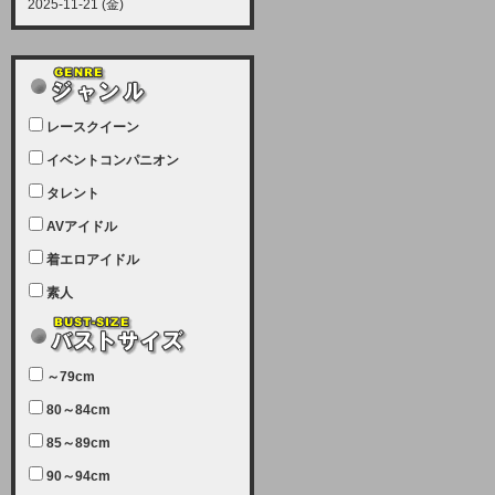
2025-11-21 (金)
【サーバーメンテナンス実施につい
て】
12月21日（日曜日）午前9：00か
ら午前11：00（予定）でサーバー
レースクイーン
メンテナンスを実施します。ユーザ
ー様にはご迷惑をおかけしますがご
イベントコンパニオン
理解いただけます様、宜しくお願い
タレント
致します。
AVアイドル
2025-07-05 (土)
【サーバーメンテナンス完了のお知
着エロアイドル
らせ】
素人
本日、サーバーメンテナンスのため
ユーザー様には大変ご迷惑をおかけ
しました。無事、メンテナンスが完
～79cm
了しました。今後とも宜しくお願い
80～84cm
致します。
2025-06-11 (水)
85～89cm
【サーバーメンテナンス実施につい
90～94cm
て】