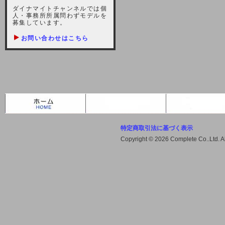
しますが、宜しくお願い致します。
ダイナマイトチャンネルでは個
人・事務所所属問わずモデルを
2021-10-22 (金)
募集しています。
【サーバー不具合のお詫び】
お問い合わせはこちら
2021/10/7に起きました地震によ
り、サーバーに過大な問題が生じ、
会員様にはご迷惑をお掛けしました
ことをお詫びいたします。また、サ
ーバー復旧はいたしましたが、未だ
不安定な状況もあります。会員様に
は、ご不便をお掛けしますが宜しく
お願い申し上げます。
特定商取引法に基づく表示
2021-08-30 (月)
Copyright © 2026 Complete Co..Ltd. 
【サーバーメンテナンスのお知ら
せ】
2021年9月11日（土曜日）午前8：
00から午前11：00（予定）までサ
ーバーメンテナンス作業を行います
ので、アクセスができなくなりま
す。ユーザー様には大変ご迷惑をお