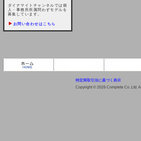
しますが、宜しくお願い致します。
ダイナマイトチャンネルでは個
人・事務所所属問わずモデルを
2021-10-22 (金)
募集しています。
【サーバー不具合のお詫び】
お問い合わせはこちら
2021/10/7に起きました地震によ
り、サーバーに過大な問題が生じ、
会員様にはご迷惑をお掛けしました
ことをお詫びいたします。また、サ
ーバー復旧はいたしましたが、未だ
不安定な状況もあります。会員様に
は、ご不便をお掛けしますが宜しく
お願い申し上げます。
特定商取引法に基づく表示
2021-08-30 (月)
Copyright © 2026 Complete Co..Ltd. 
【サーバーメンテナンスのお知ら
せ】
2021年9月11日（土曜日）午前8：
00から午前11：00（予定）までサ
ーバーメンテナンス作業を行います
ので、アクセスができなくなりま
す。ユーザー様には大変ご迷惑をお