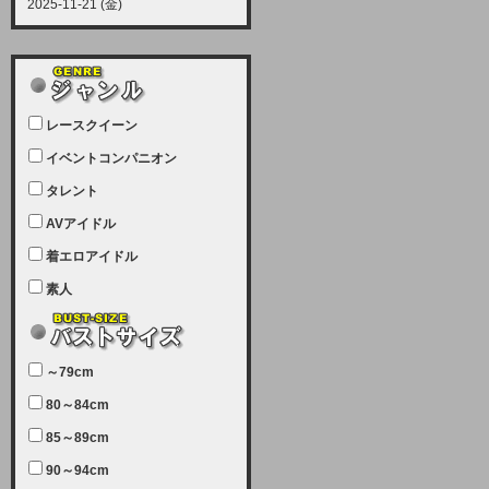
2025-11-21 (金)
【サーバーメンテナンス実施につい
て】
12月21日（日曜日）午前9：00か
ら午前11：00（予定）でサーバー
レースクイーン
メンテナンスを実施します。ユーザ
ー様にはご迷惑をおかけしますがご
イベントコンパニオン
理解いただけます様、宜しくお願い
タレント
致します。
AVアイドル
2025-07-05 (土)
【サーバーメンテナンス完了のお知
着エロアイドル
らせ】
素人
本日、サーバーメンテナンスのため
ユーザー様には大変ご迷惑をおかけ
しました。無事、メンテナンスが完
～79cm
了しました。今後とも宜しくお願い
80～84cm
致します。
2025-06-11 (水)
85～89cm
【サーバーメンテナンス実施につい
90～94cm
て】