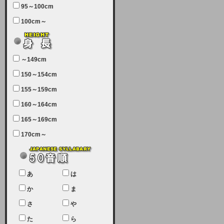
95～100cm
7月5日（土曜日）午前7：00から午
100cm～
前11：30（予定）でサーバーメン
テナンスを実施します。ユーザー様
にはご迷惑をおかけしますがご理解
いただけます様、宜しくお願い致し
～149cm
ます。
150～154cm
2024-03-19 (火)
155～159cm
【クレジットカード決済について
②】
160～164cm
165～169cm
現在、クレジットカード決済はJCB
のみになっております。大変ご迷惑
170cm～
をお掛けします。銀行振込、ビット
キャシュでの決済は可能ですので、
宜しくお願い致します。
2024-02-23 (金)
あ
は
【クレジットカード決済について】
か
ま
只今、クレジットカード会社の都合
さ
や
により決済ができない状況です。
た
ら