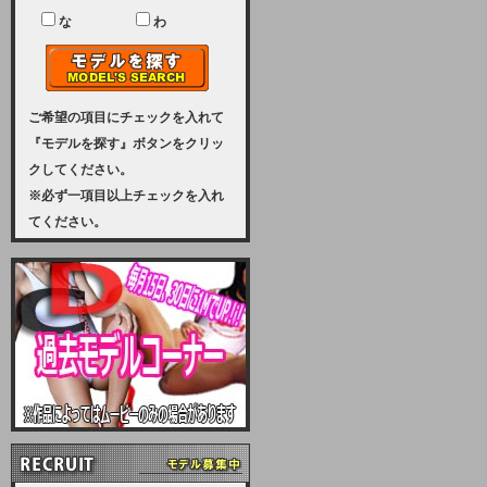
ユーザー様には、大変ご迷惑をおか
けいたしまして申し訳ございませ
な
わ
ん。
2023-08-31 (木)
【サーバーメンテナンス実施のお知
らせ】
ご希望の項目にチェックを入れて
『モデルを探す』ボタンをクリッ
2023年 9月10日（日曜日）午前8：
クしてください。
30から午前11：00（予定）まで、
※必ず一項目以上チェックを入れ
サーバーメンテナンスを実施いたし
てください。
ます。その為、アクセスはできませ
ん。会員様には、ご迷惑をお掛けし
ますが、ご理解の程を宜しくお願い
致します。
2022-09-01 (木)
【サーバーメンテナンスのお知ら
せ】
9月10日（土曜日）AM6：00から
AM8：00（予定）サーバーメンテ
ナンスを致します。ご迷惑をおかけ