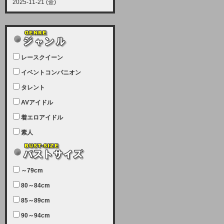
2025-11-21 (金)
【サーバーメンテナンス実施につい
て】
12月21日（日曜日）午前9：00か
ら午前11：00（予定）でサーバー
レースクイーン
メンテナンスを実施します。ユーザ
ー様にはご迷惑をおかけしますがご
イベントコンパニオン
理解いただけます様、宜しくお願い
タレント
致します。
AVアイドル
2025-07-05 (土)
【サーバーメンテナンス完了のお知
着エロアイドル
らせ】
素人
本日、サーバーメンテナンスのため
ユーザー様には大変ご迷惑をおかけ
しました。無事、メンテナンスが完
～79cm
了しました。今後とも宜しくお願い
80～84cm
致します。
2025-06-11 (水)
85～89cm
【サーバーメンテナンス実施につい
90～94cm
て】