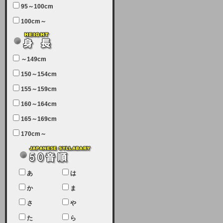
95～100cm
7月5日（土曜日）午前7：00から午
100cm～
前11：30（予定）でサーバーメン
テナンスを実施します。ユーザー様
にはご迷惑をおかけしますがご理解
いただけます様、宜しくお願い致し
～149cm
ます。
150～154cm
2024-03-19 (火)
155～159cm
【クレジットカード決済について
②】
160～164cm
165～169cm
現在、クレジットカード決済はJCB
のみになっております。大変ご迷惑
170cm～
をお掛けします。銀行振込、ビット
キャシュでの決済は可能ですので、
宜しくお願い致します。
2024-02-23 (金)
あ
は
【クレジットカード決済について】
か
ま
只今、クレジットカード会社の都合
さ
や
により決済ができない状況です。
た
ら