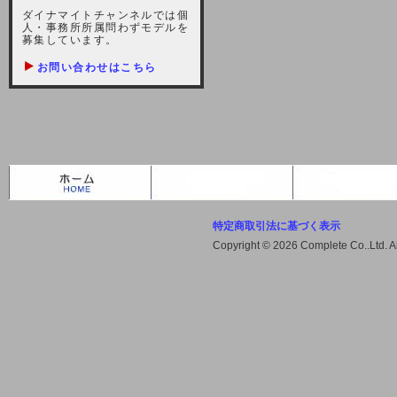
しますが、宜しくお願い致します。
ダイナマイトチャンネルでは個
人・事務所所属問わずモデルを
2021-10-22 (金)
募集しています。
【サーバー不具合のお詫び】
お問い合わせはこちら
2021/10/7に起きました地震によ
り、サーバーに過大な問題が生じ、
会員様にはご迷惑をお掛けしました
ことをお詫びいたします。また、サ
ーバー復旧はいたしましたが、未だ
不安定な状況もあります。会員様に
は、ご不便をお掛けしますが宜しく
お願い申し上げます。
特定商取引法に基づく表示
2021-08-30 (月)
Copyright © 2026 Complete Co..Ltd. 
【サーバーメンテナンスのお知ら
せ】
2021年9月11日（土曜日）午前8：
00から午前11：00（予定）までサ
ーバーメンテナンス作業を行います
ので、アクセスができなくなりま
す。ユーザー様には大変ご迷惑をお