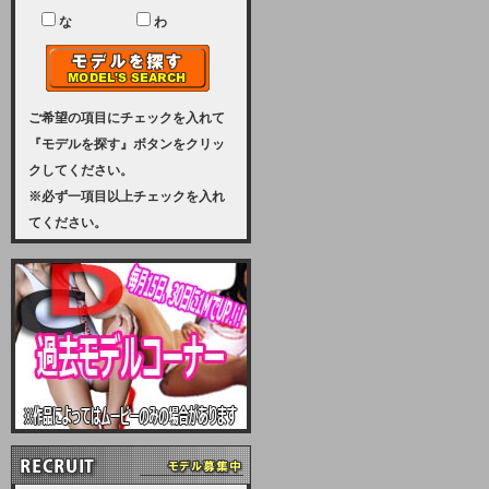
ユーザー様には、大変ご迷惑をおか
けいたしまして申し訳ございませ
な
わ
ん。
2023-08-31 (木)
【サーバーメンテナンス実施のお知
らせ】
ご希望の項目にチェックを入れて
『モデルを探す』ボタンをクリッ
2023年 9月10日（日曜日）午前8：
クしてください。
30から午前11：00（予定）まで、
※必ず一項目以上チェックを入れ
サーバーメンテナンスを実施いたし
てください。
ます。その為、アクセスはできませ
ん。会員様には、ご迷惑をお掛けし
ますが、ご理解の程を宜しくお願い
致します。
2022-09-01 (木)
【サーバーメンテナンスのお知ら
せ】
9月10日（土曜日）AM6：00から
AM8：00（予定）サーバーメンテ
ナンスを致します。ご迷惑をおかけ