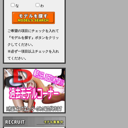
ユーザー様には、大変ご迷惑をおか
けいたしまして申し訳ございませ
な
わ
ん。
2023-08-31 (木)
【サーバーメンテナンス実施のお知
らせ】
ご希望の項目にチェックを入れて
『モデルを探す』ボタンをクリッ
2023年 9月10日（日曜日）午前8：
クしてください。
30から午前11：00（予定）まで、
※必ず一項目以上チェックを入れ
サーバーメンテナンスを実施いたし
てください。
ます。その為、アクセスはできませ
ん。会員様には、ご迷惑をお掛けし
ますが、ご理解の程を宜しくお願い
致します。
2022-09-01 (木)
【サーバーメンテナンスのお知ら
せ】
9月10日（土曜日）AM6：00から
AM8：00（予定）サーバーメンテ
ナンスを致します。ご迷惑をおかけ