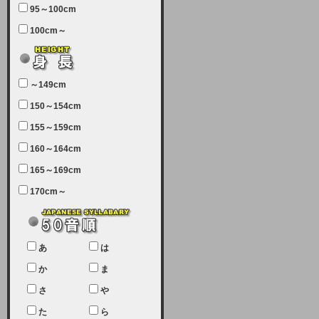
95～100cm
7月5日（土曜日）午前7：00から午
100cm～
前11：30（予定）でサーバーメン
テナンスを実施します。ユーザー様
にはご迷惑をおかけしますがご理解
いただけます様、宜しくお願い致し
～149cm
ます。
150～154cm
2024-03-19 (火)
155～159cm
【クレジットカード決済について
②】
160～164cm
165～169cm
現在、クレジットカード決済はJCB
のみになっております。大変ご迷惑
170cm～
をお掛けします。銀行振込、ビット
キャシュでの決済は可能ですので、
宜しくお願い致します。
2024-02-23 (金)
あ
は
【クレジットカード決済について】
か
ま
只今、クレジットカード会社の都合
さ
や
により決済ができない状況です。
た
ら