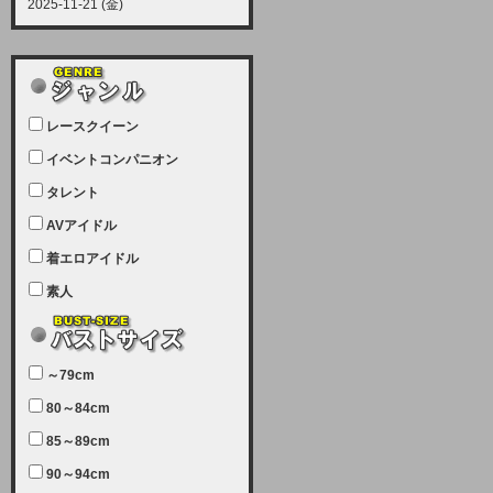
2025-11-21 (金)
【サーバーメンテナンス実施につい
て】
12月21日（日曜日）午前9：00か
ら午前11：00（予定）でサーバー
レースクイーン
メンテナンスを実施します。ユーザ
ー様にはご迷惑をおかけしますがご
イベントコンパニオン
理解いただけます様、宜しくお願い
タレント
致します。
AVアイドル
2025-07-05 (土)
【サーバーメンテナンス完了のお知
着エロアイドル
らせ】
素人
本日、サーバーメンテナンスのため
ユーザー様には大変ご迷惑をおかけ
しました。無事、メンテナンスが完
～79cm
了しました。今後とも宜しくお願い
80～84cm
致します。
2025-06-11 (水)
85～89cm
【サーバーメンテナンス実施につい
90～94cm
て】