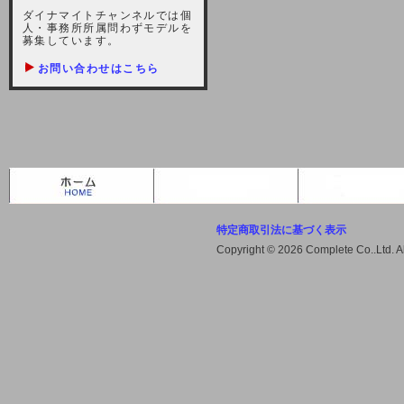
しますが、宜しくお願い致します。
ダイナマイトチャンネルでは個
人・事務所所属問わずモデルを
2021-10-22 (金)
募集しています。
【サーバー不具合のお詫び】
お問い合わせはこちら
2021/10/7に起きました地震によ
り、サーバーに過大な問題が生じ、
会員様にはご迷惑をお掛けしました
ことをお詫びいたします。また、サ
ーバー復旧はいたしましたが、未だ
不安定な状況もあります。会員様に
は、ご不便をお掛けしますが宜しく
お願い申し上げます。
特定商取引法に基づく表示
2021-08-30 (月)
Copyright © 2026 Complete Co..Ltd. 
【サーバーメンテナンスのお知ら
せ】
2021年9月11日（土曜日）午前8：
00から午前11：00（予定）までサ
ーバーメンテナンス作業を行います
ので、アクセスができなくなりま
す。ユーザー様には大変ご迷惑をお