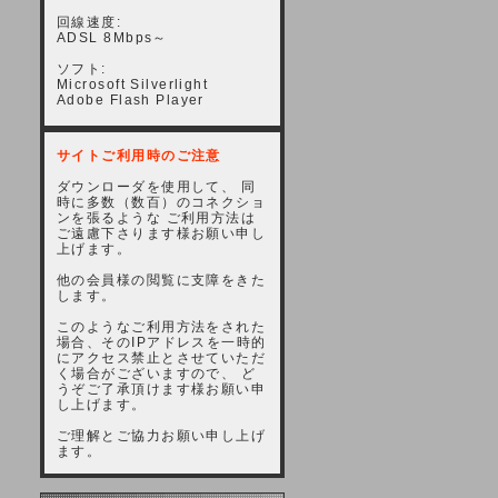
回線速度:
ADSL 8Mbps～
ソフト:
Microsoft Silverlight
Adobe Flash Player
サイトご利用時のご注意
ダウンローダを使用して、 同
時に多数（数百）のコネクショ
ンを張るような ご利用方法は
ご遠慮下さります様お願い申し
上げます。
他の会員様の閲覧に支障をきた
します。
このようなご利用方法をされた
場合、そのIPアドレスを一時的
にアクセス禁止とさせていただ
く場合がございますので、 ど
うぞご了承頂けます様お願い申
し上げます。
ご理解とご協力お願い申し上げ
ます。