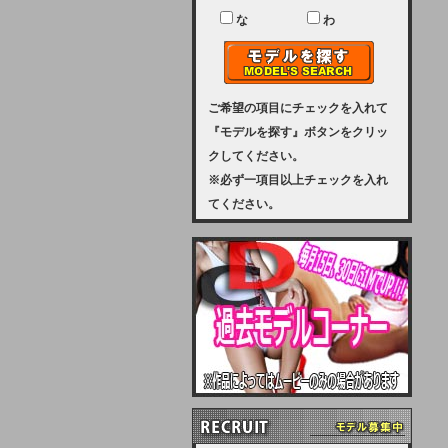
ユーザー様には、大変ご迷惑をおか
けいたしまして申し訳ございませ
な
わ
ん。
2023-08-31 (木)
【サーバーメンテナンス実施のお知
らせ】
ご希望の項目にチェックを入れて
『モデルを探す』ボタンをクリッ
2023年 9月10日（日曜日）午前8：
クしてください。
30から午前11：00（予定）まで、
※必ず一項目以上チェックを入れ
サーバーメンテナンスを実施いたし
てください。
ます。その為、アクセスはできませ
ん。会員様には、ご迷惑をお掛けし
ますが、ご理解の程を宜しくお願い
致します。
2022-09-01 (木)
【サーバーメンテナンスのお知ら
せ】
9月10日（土曜日）AM6：00から
AM8：00（予定）サーバーメンテ
ナンスを致します。ご迷惑をおかけ