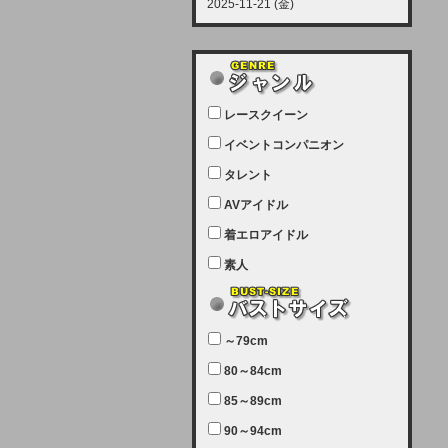
2025-11-21 (金)
【サーバーメンテナンス実施につい
て】
12月21日（日曜日）午前9：00か
ら午前11：00（予定）でサーバー
レースクイーン
メンテナンスを実施します。ユーザ
ー様にはご迷惑をおかけしますがご
イベントコンパニオン
理解いただけます様、宜しくお願い
タレント
致します。
AVアイドル
2025-07-05 (土)
【サーバーメンテナンス完了のお知
着エロアイドル
らせ】
素人
本日、サーバーメンテナンスのため
ユーザー様には大変ご迷惑をおかけ
しました。無事、メンテナンスが完
～79cm
了しました。今後とも宜しくお願い
80～84cm
致します。
2025-06-11 (水)
85～89cm
【サーバーメンテナンス実施につい
90～94cm
て】