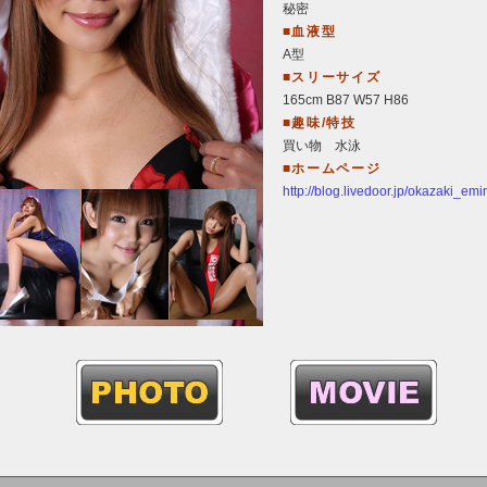
秘密
■血液型
A型
■スリーサイズ
165cm B87 W57 H86
■趣味/特技
買い物 水泳
■ホームページ
http://blog.livedoor.jp/okazaki_emir