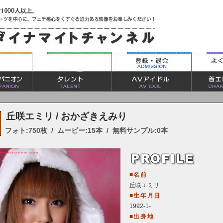
丘咲エミリ / おかざきえみり
フォト:750枚 / ムービー:15本 / 無料サンプル:0本
■名前
丘咲エミリ
■生年月日
1992-1-
■出身地