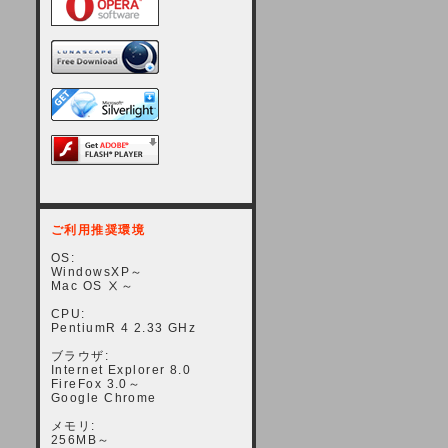
ご利用推奨環境
OS:
WindowsXP～
Mac OS Ⅹ～
CPU:
PentiumR 4 2.33 GHz
ブラウザ:
Internet Explorer 8.0
FireFox 3.0～
Google Chrome
メモリ:
256MB～