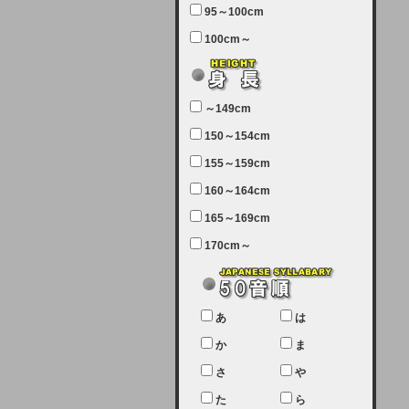
95～100cm
7月5日（土曜日）午前7：00から午
100cm～
前11：30（予定）でサーバーメン
テナンスを実施します。ユーザー様
にはご迷惑をおかけしますがご理解
いただけます様、宜しくお願い致し
～149cm
ます。
150～154cm
2024-03-19 (火)
155～159cm
【クレジットカード決済について
②】
160～164cm
165～169cm
現在、クレジットカード決済はJCB
のみになっております。大変ご迷惑
170cm～
をお掛けします。銀行振込、ビット
キャシュでの決済は可能ですので、
宜しくお願い致します。
2024-02-23 (金)
あ
は
【クレジットカード決済について】
か
ま
只今、クレジットカード会社の都合
さ
や
により決済ができない状況です。
た
ら