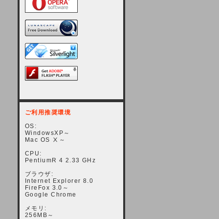
ご利用推奨環境
OS:
WindowsXP～
Mac OS Ⅹ～
CPU:
PentiumR 4 2.33 GHz
ブラウザ:
Internet Explorer 8.0
FireFox 3.0～
Google Chrome
メモリ:
256MB～