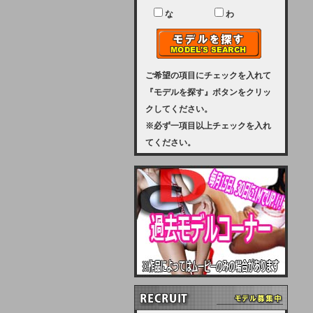
ユーザー様には、大変ご迷惑をおか
けいたしまして申し訳ございませ
な
わ
ん。
2023-08-31 (木)
【サーバーメンテナンス実施のお知
らせ】
ご希望の項目にチェックを入れて
『モデルを探す』ボタンをクリッ
2023年 9月10日（日曜日）午前8：
クしてください。
30から午前11：00（予定）まで、
※必ず一項目以上チェックを入れ
サーバーメンテナンスを実施いたし
てください。
ます。その為、アクセスはできませ
ん。会員様には、ご迷惑をお掛けし
ますが、ご理解の程を宜しくお願い
致します。
2022-09-01 (木)
【サーバーメンテナンスのお知ら
せ】
9月10日（土曜日）AM6：00から
AM8：00（予定）サーバーメンテ
ナンスを致します。ご迷惑をおかけ