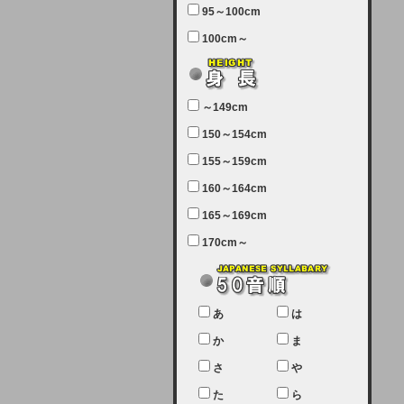
95～100cm
7月5日（土曜日）午前7：00から午
100cm～
前11：30（予定）でサーバーメン
テナンスを実施します。ユーザー様
にはご迷惑をおかけしますがご理解
いただけます様、宜しくお願い致し
～149cm
ます。
150～154cm
2024-03-19 (火)
155～159cm
【クレジットカード決済について
②】
160～164cm
165～169cm
現在、クレジットカード決済はJCB
のみになっております。大変ご迷惑
170cm～
をお掛けします。銀行振込、ビット
キャシュでの決済は可能ですので、
宜しくお願い致します。
2024-02-23 (金)
あ
は
【クレジットカード決済について】
か
ま
只今、クレジットカード会社の都合
さ
や
により決済ができない状況です。
た
ら