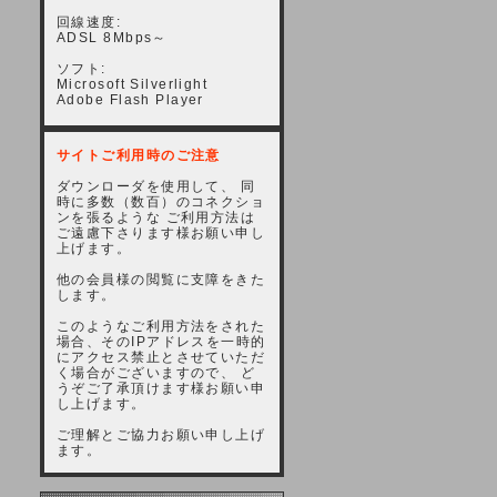
回線速度:
ADSL 8Mbps～
ソフト:
Microsoft Silverlight
Adobe Flash Player
サイトご利用時のご注意
ダウンローダを使用して、 同
時に多数（数百）のコネクショ
ンを張るような ご利用方法は
ご遠慮下さります様お願い申し
上げます。
他の会員様の閲覧に支障をきた
します。
このようなご利用方法をされた
場合、そのIPアドレスを一時的
にアクセス禁止とさせていただ
く場合がございますので、 ど
うぞご了承頂けます様お願い申
し上げます。
ご理解とご協力お願い申し上げ
ます。