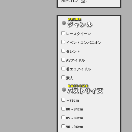
2025-11-21 (金)
【サーバーメンテナンス実施につい
て】
12月21日（日曜日）午前9：00か
ら午前11：00（予定）でサーバー
レースクイーン
メンテナンスを実施します。ユーザ
ー様にはご迷惑をおかけしますがご
イベントコンパニオン
理解いただけます様、宜しくお願い
タレント
致します。
AVアイドル
2025-07-05 (土)
【サーバーメンテナンス完了のお知
着エロアイドル
らせ】
素人
本日、サーバーメンテナンスのため
ユーザー様には大変ご迷惑をおかけ
しました。無事、メンテナンスが完
～79cm
了しました。今後とも宜しくお願い
80～84cm
致します。
2025-06-11 (水)
85～89cm
【サーバーメンテナンス実施につい
90～94cm
て】