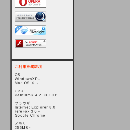
ご利用推奨環境
OS:
WindowsXP～
Mac OS Ⅹ～
CPU:
PentiumR 4 2.33 GHz
ブラウザ:
Internet Explorer 8.0
FireFox 3.0～
Google Chrome
メモリ:
256MB～