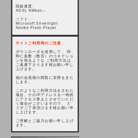
回線速度:
ADSL 8Mbps～
ソフト:
Microsoft Silverlight
Adobe Flash Player
サイトご利用時のご注意
ダウンローダを使用して、 同
時に多数（数百）のコネクショ
ンを張るような ご利用方法は
ご遠慮下さります様お願い申し
上げます。
他の会員様の閲覧に支障をきた
します。
このようなご利用方法をされた
場合、そのIPアドレスを一時的
にアクセス禁止とさせていただ
く場合がございますので、 ど
うぞご了承頂けます様お願い申
し上げます。
ご理解とご協力お願い申し上げ
ます。