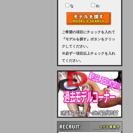
ユーザー様には、大変ご迷惑をおか
けいたしまして申し訳ございませ
な
わ
ん。
2023-08-31 (木)
【サーバーメンテナンス実施のお知
らせ】
ご希望の項目にチェックを入れて
『モデルを探す』ボタンをクリッ
2023年 9月10日（日曜日）午前8：
クしてください。
30から午前11：00（予定）まで、
※必ず一項目以上チェックを入れ
サーバーメンテナンスを実施いたし
てください。
ます。その為、アクセスはできませ
ん。会員様には、ご迷惑をお掛けし
ますが、ご理解の程を宜しくお願い
致します。
2022-09-01 (木)
【サーバーメンテナンスのお知ら
せ】
9月10日（土曜日）AM6：00から
AM8：00（予定）サーバーメンテ
ナンスを致します。ご迷惑をおかけ