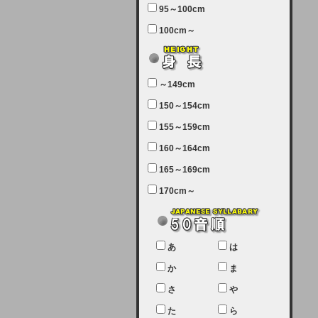
95～100cm
7月5日（土曜日）午前7：00から午
100cm～
前11：30（予定）でサーバーメン
テナンスを実施します。ユーザー様
にはご迷惑をおかけしますがご理解
いただけます様、宜しくお願い致し
～149cm
ます。
150～154cm
2024-03-19 (火)
155～159cm
【クレジットカード決済について
②】
160～164cm
165～169cm
現在、クレジットカード決済はJCB
のみになっております。大変ご迷惑
170cm～
をお掛けします。銀行振込、ビット
キャシュでの決済は可能ですので、
宜しくお願い致します。
2024-02-23 (金)
あ
は
【クレジットカード決済について】
か
ま
只今、クレジットカード会社の都合
さ
や
により決済ができない状況です。
た
ら