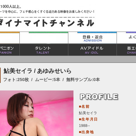
鮎美セイラ / あゆみせいら
フォト:250枚 / ムービー:5本 / 無料サンプル:0本
■名前
鮎美セイラ
■生年月日
1988--
■出身地