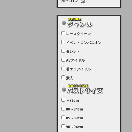
2025-11-21 (金)
【サーバーメンテナンス実施につい
て】
12月21日（日曜日）午前9：00か
ら午前11：00（予定）でサーバー
レースクイーン
メンテナンスを実施します。ユーザ
ー様にはご迷惑をおかけしますがご
イベントコンパニオン
理解いただけます様、宜しくお願い
タレント
致します。
AVアイドル
2025-07-05 (土)
【サーバーメンテナンス完了のお知
着エロアイドル
らせ】
素人
本日、サーバーメンテナンスのため
ユーザー様には大変ご迷惑をおかけ
しました。無事、メンテナンスが完
～79cm
了しました。今後とも宜しくお願い
80～84cm
致します。
2025-06-11 (水)
85～89cm
【サーバーメンテナンス実施につい
90～94cm
て】