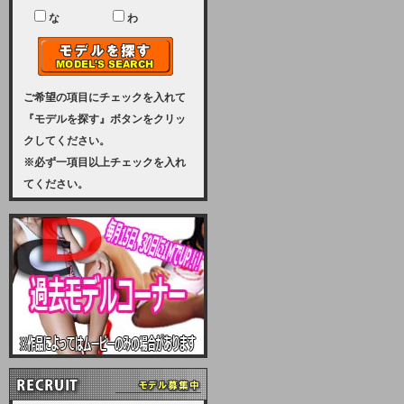
ユーザー様には、大変ご迷惑をおか
けいたしまして申し訳ございませ
な
わ
ん。
2023-08-31 (木)
【サーバーメンテナンス実施のお知
らせ】
ご希望の項目にチェックを入れて
『モデルを探す』ボタンをクリッ
2023年 9月10日（日曜日）午前8：
クしてください。
30から午前11：00（予定）まで、
※必ず一項目以上チェックを入れ
サーバーメンテナンスを実施いたし
てください。
ます。その為、アクセスはできませ
ん。会員様には、ご迷惑をお掛けし
ますが、ご理解の程を宜しくお願い
致します。
2022-09-01 (木)
【サーバーメンテナンスのお知ら
せ】
9月10日（土曜日）AM6：00から
AM8：00（予定）サーバーメンテ
ナンスを致します。ご迷惑をおかけ