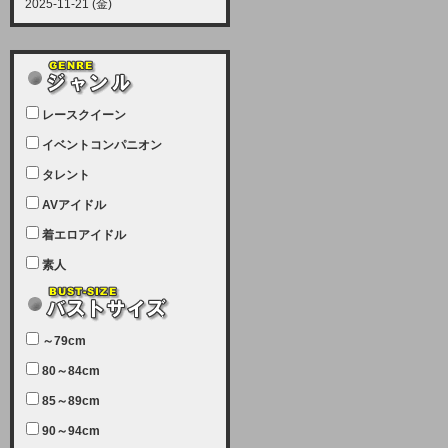
2025-11-21 (金)
【サーバーメンテナンス実施につい
て】
12月21日（日曜日）午前9：00か
ら午前11：00（予定）でサーバー
レースクイーン
メンテナンスを実施します。ユーザ
ー様にはご迷惑をおかけしますがご
イベントコンパニオン
理解いただけます様、宜しくお願い
タレント
致します。
AVアイドル
2025-07-05 (土)
【サーバーメンテナンス完了のお知
着エロアイドル
らせ】
素人
本日、サーバーメンテナンスのため
ユーザー様には大変ご迷惑をおかけ
しました。無事、メンテナンスが完
～79cm
了しました。今後とも宜しくお願い
80～84cm
致します。
2025-06-11 (水)
85～89cm
【サーバーメンテナンス実施につい
90～94cm
て】