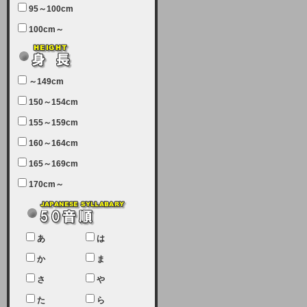
95～100cm
7月5日（土曜日）午前7：00から午
100cm～
前11：30（予定）でサーバーメン
テナンスを実施します。ユーザー様
にはご迷惑をおかけしますがご理解
いただけます様、宜しくお願い致し
～149cm
ます。
150～154cm
2024-03-19 (火)
155～159cm
【クレジットカード決済について
②】
160～164cm
165～169cm
現在、クレジットカード決済はJCB
のみになっております。大変ご迷惑
170cm～
をお掛けします。銀行振込、ビット
キャシュでの決済は可能ですので、
宜しくお願い致します。
2024-02-23 (金)
あ
は
【クレジットカード決済について】
か
ま
只今、クレジットカード会社の都合
さ
や
により決済ができない状況です。
た
ら