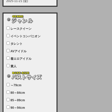
2025-11-21 (金)
【サーバーメンテナンス実施につい
て】
12月21日（日曜日）午前9：00か
ら午前11：00（予定）でサーバー
レースクイーン
メンテナンスを実施します。ユーザ
ー様にはご迷惑をおかけしますがご
イベントコンパニオン
理解いただけます様、宜しくお願い
タレント
致します。
AVアイドル
2025-07-05 (土)
【サーバーメンテナンス完了のお知
着エロアイドル
らせ】
素人
本日、サーバーメンテナンスのため
ユーザー様には大変ご迷惑をおかけ
しました。無事、メンテナンスが完
～79cm
了しました。今後とも宜しくお願い
80～84cm
致します。
2025-06-11 (水)
85～89cm
【サーバーメンテナンス実施につい
90～94cm
て】