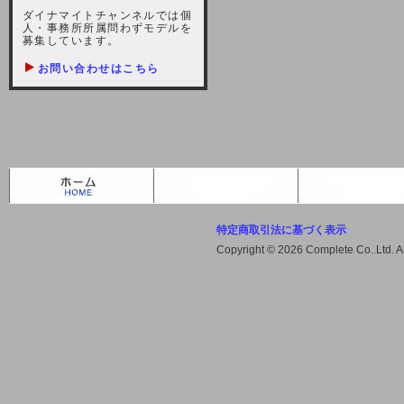
しますが、宜しくお願い致します。
ダイナマイトチャンネルでは個
人・事務所所属問わずモデルを
2021-10-22 (金)
募集しています。
【サーバー不具合のお詫び】
お問い合わせはこちら
2021/10/7に起きました地震によ
り、サーバーに過大な問題が生じ、
会員様にはご迷惑をお掛けしました
ことをお詫びいたします。また、サ
ーバー復旧はいたしましたが、未だ
不安定な状況もあります。会員様に
は、ご不便をお掛けしますが宜しく
お願い申し上げます。
特定商取引法に基づく表示
2021-08-30 (月)
Copyright © 2026 Complete Co..Ltd. 
【サーバーメンテナンスのお知ら
せ】
2021年9月11日（土曜日）午前8：
00から午前11：00（予定）までサ
ーバーメンテナンス作業を行います
ので、アクセスができなくなりま
す。ユーザー様には大変ご迷惑をお