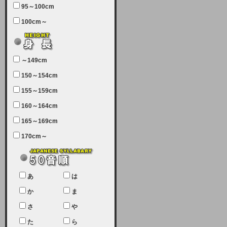
95～100cm
7月5日（土曜日）午前7：00から午
100cm～
前11：30（予定）でサーバーメン
テナンスを実施します。ユーザー様
にはご迷惑をおかけしますがご理解
いただけます様、宜しくお願い致し
～149cm
ます。
150～154cm
2024-03-19 (火)
155～159cm
【クレジットカード決済について
②】
160～164cm
165～169cm
現在、クレジットカード決済はJCB
のみになっております。大変ご迷惑
170cm～
をお掛けします。銀行振込、ビット
キャシュでの決済は可能ですので、
宜しくお願い致します。
2024-02-23 (金)
あ
は
【クレジットカード決済について】
か
ま
只今、クレジットカード会社の都合
さ
や
により決済ができない状況です。
た
ら