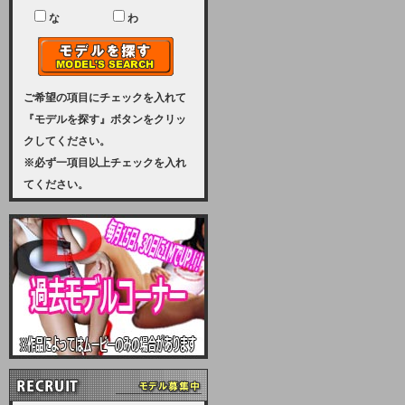
ユーザー様には、大変ご迷惑をおか
けいたしまして申し訳ございませ
な
わ
ん。
2023-08-31 (木)
【サーバーメンテナンス実施のお知
らせ】
ご希望の項目にチェックを入れて
『モデルを探す』ボタンをクリッ
2023年 9月10日（日曜日）午前8：
クしてください。
30から午前11：00（予定）まで、
※必ず一項目以上チェックを入れ
サーバーメンテナンスを実施いたし
てください。
ます。その為、アクセスはできませ
ん。会員様には、ご迷惑をお掛けし
ますが、ご理解の程を宜しくお願い
致します。
2022-09-01 (木)
【サーバーメンテナンスのお知ら
せ】
9月10日（土曜日）AM6：00から
AM8：00（予定）サーバーメンテ
ナンスを致します。ご迷惑をおかけ