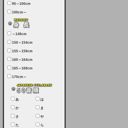
95～100cm
7月5日（土曜日）午前7：00から午
100cm～
前11：30（予定）でサーバーメン
テナンスを実施します。ユーザー様
にはご迷惑をおかけしますがご理解
いただけます様、宜しくお願い致し
～149cm
ます。
150～154cm
2024-03-19 (火)
155～159cm
【クレジットカード決済について
②】
160～164cm
165～169cm
現在、クレジットカード決済はJCB
のみになっております。大変ご迷惑
170cm～
をお掛けします。銀行振込、ビット
キャシュでの決済は可能ですので、
宜しくお願い致します。
2024-02-23 (金)
あ
は
【クレジットカード決済について】
か
ま
只今、クレジットカード会社の都合
さ
や
により決済ができない状況です。
た
ら