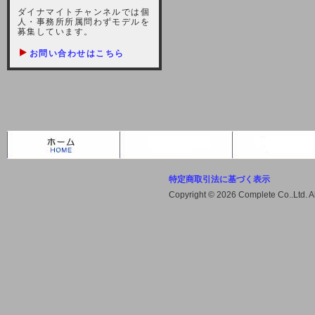
しますが、宜しくお願い致します。
ダイナマイトチャンネルでは個
人・事務所所属問わずモデルを
2021-10-22 (金)
募集しています。
【サーバー不具合のお詫び】
お問い合わせはこちら
2021/10/7に起きました地震によ
り、サーバーに過大な問題が生じ、
会員様にはご迷惑をお掛けしました
ことをお詫びいたします。また、サ
ーバー復旧はいたしましたが、未だ
不安定な状況もあります。会員様に
は、ご不便をお掛けしますが宜しく
お願い申し上げます。
特定商取引法に基づく表示
2021-08-30 (月)
Copyright © 2026 Complete Co..Ltd. 
【サーバーメンテナンスのお知ら
せ】
2021年9月11日（土曜日）午前8：
00から午前11：00（予定）までサ
ーバーメンテナンス作業を行います
ので、アクセスができなくなりま
す。ユーザー様には大変ご迷惑をお