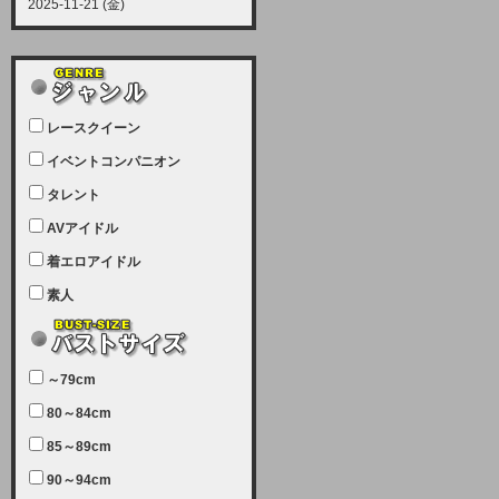
2025-11-21 (金)
【サーバーメンテナンス実施につい
て】
12月21日（日曜日）午前9：00か
ら午前11：00（予定）でサーバー
レースクイーン
メンテナンスを実施します。ユーザ
ー様にはご迷惑をおかけしますがご
イベントコンパニオン
理解いただけます様、宜しくお願い
タレント
致します。
AVアイドル
2025-07-05 (土)
【サーバーメンテナンス完了のお知
着エロアイドル
らせ】
素人
本日、サーバーメンテナンスのため
ユーザー様には大変ご迷惑をおかけ
しました。無事、メンテナンスが完
～79cm
了しました。今後とも宜しくお願い
80～84cm
致します。
2025-06-11 (水)
85～89cm
【サーバーメンテナンス実施につい
90～94cm
て】