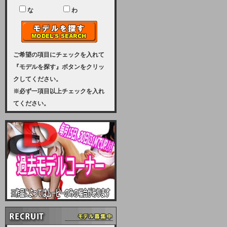
ユーザー様には、大変ご迷惑をおか
けいたしまして申し訳ございませ
な
わ
ん。
2023-08-31 (木)
【サーバーメンテナンス実施のお知
らせ】
ご希望の項目にチェックを入れて
『モデルを探す』ボタンをクリッ
2023年 9月10日（日曜日）午前8：
クしてください。
30から午前11：00（予定）まで、
※必ず一項目以上チェックを入れ
サーバーメンテナンスを実施いたし
てください。
ます。その為、アクセスはできませ
ん。会員様には、ご迷惑をお掛けし
ますが、ご理解の程を宜しくお願い
致します。
2022-09-01 (木)
【サーバーメンテナンスのお知ら
せ】
9月10日（土曜日）AM6：00から
AM8：00（予定）サーバーメンテ
ナンスを致します。ご迷惑をおかけ