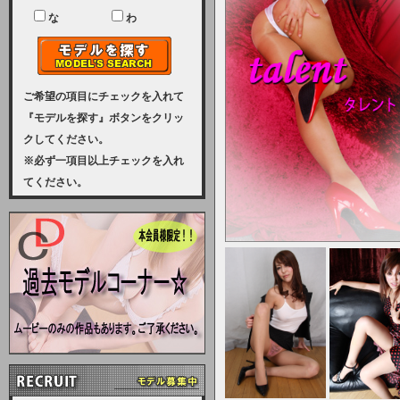
ユーザー様には、大変ご迷惑をおか
けいたしまして申し訳ございませ
な
わ
ん。
2023-08-31 (木)
【サーバーメンテナンス実施のお知
らせ】
ご希望の項目にチェックを入れて
『モデルを探す』ボタンをクリッ
2023年 9月10日（日曜日）午前8：
クしてください。
30から午前11：00（予定）まで、
※必ず一項目以上チェックを入れ
サーバーメンテナンスを実施いたし
てください。
ます。その為、アクセスはできませ
ん。会員様には、ご迷惑をお掛けし
ますが、ご理解の程を宜しくお願い
致します。
2022-09-01 (木)
【サーバーメンテナンスのお知ら
せ】
9月10日（土曜日）AM6：00から
AM8：00（予定）サーバーメンテ
ナンスを致します。ご迷惑をおかけ