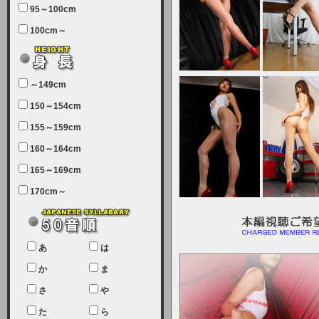
95～100cm
7月5日（土曜日）午前7：00から午
100cm～
前11：30（予定）でサーバーメン
テナンスを実施します。ユーザー様
にはご迷惑をおかけしますがご理解
いただけます様、宜しくお願い致し
～149cm
ます。
150～154cm
2024-03-19 (火)
155～159cm
【クレジットカード決済について
②】
160～164cm
165～169cm
現在、クレジットカード決済はJCB
のみになっております。大変ご迷惑
170cm～
をお掛けします。銀行振込、ビット
キャシュでの決済は可能ですので、
宜しくお願い致します。
2024-02-23 (金)
あ
は
【クレジットカード決済について】
か
ま
只今、クレジットカード会社の都合
さ
や
により決済ができない状況です。
た
ら