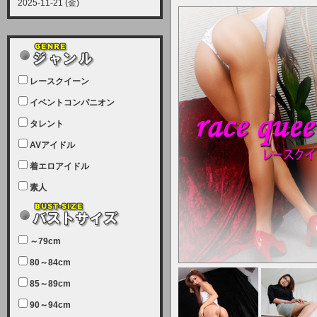
2025-11-21 (金)
【サーバーメンテナンス実施につい
て】
12月21日（日曜日）午前9：00か
ら午前11：00（予定）でサーバー
レースクイーン
メンテナンスを実施します。ユーザ
ー様にはご迷惑をおかけしますがご
イベントコンパニオン
理解いただけます様、宜しくお願い
タレント
致します。
AVアイドル
2025-07-05 (土)
【サーバーメンテナンス完了のお知
着エロアイドル
らせ】
素人
本日、サーバーメンテナンスのため
ユーザー様には大変ご迷惑をおかけ
しました。無事、メンテナンスが完
～79cm
了しました。今後とも宜しくお願い
80～84cm
致します。
2025-06-11 (水)
85～89cm
【サーバーメンテナンス実施につい
90～94cm
て】