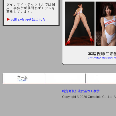
しますが、宜しくお願い致します。
ダイナマイトチャンネルでは個
人・事務所所属問わずモデルを
2021-10-22 (金)
募集しています。
【サーバー不具合のお詫び】
お問い合わせはこちら
2021/10/7に起きました地震によ
り、サーバーに過大な問題が生じ、
会員様にはご迷惑をお掛けしました
ことをお詫びいたします。また、サ
ーバー復旧はいたしましたが、未だ
不安定な状況もあります。会員様に
は、ご不便をお掛けしますが宜しく
お願い申し上げます。
2021-08-30 (月)
【サーバーメンテナンスのお知ら
せ】
特定商取引法に基づく表示
2021年9月11日（土曜日）午前8：
Copyright © 2026 Complete Co..Ltd. 
00から午前11：00（予定）までサ
ーバーメンテナンス作業を行います
ので、アクセスができなくなりま
す。ユーザー様には大変ご迷惑をお