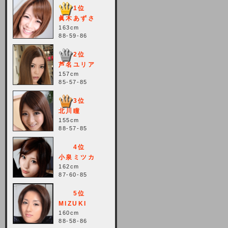
しますが、宜しくお願い致します。
1位
2021-10-22 (金)
眞木あずさ
163cm
【サーバー不具合のお詫び】
88-59-86
2021/10/7に起きました地震によ
2位
り、サーバーに過大な問題が生じ、
芦名ユリア
会員様にはご迷惑をお掛けしました
157cm
ことをお詫びいたします。また、サ
85-57-85
ーバー復旧はいたしましたが、未だ
不安定な状況もあります。会員様に
3位
は、ご不便をお掛けしますが宜しく
北川瞳
お願い申し上げます。
155cm
88-57-85
2021-08-30 (月)
4位
【サーバーメンテナンスのお知ら
小泉ミツカ
せ】
162cm
87-60-85
2021年9月11日（土曜日）午前8：
5位
00から午前11：00（予定）までサ
MIZUKI
ーバーメンテナンス作業を行います
160cm
ので、アクセスができなくなりま
88-58-86
す。ユーザー様には大変ご迷惑をお