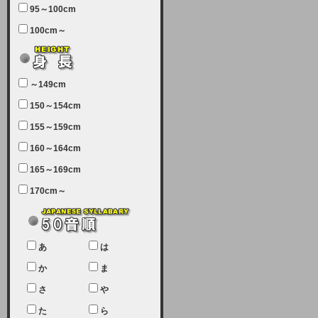
95～100cm
7月5日（土曜日）午前7：00から午
100cm～
前11：30（予定）でサーバーメン
テナンスを実施します。ユーザー様
にはご迷惑をおかけしますがご理解
いただけます様、宜しくお願い致し
～149cm
ます。
150～154cm
2024-03-19 (火)
155～159cm
【クレジットカード決済について
②】
160～164cm
165～169cm
現在、クレジットカード決済はJCB
のみになっております。大変ご迷惑
170cm～
をお掛けします。銀行振込、ビット
キャシュでの決済は可能ですので、
宜しくお願い致します。
2024-02-23 (金)
あ
は
【クレジットカード決済について】
か
ま
只今、クレジットカード会社の都合
さ
や
により決済ができない状況です。
た
ら