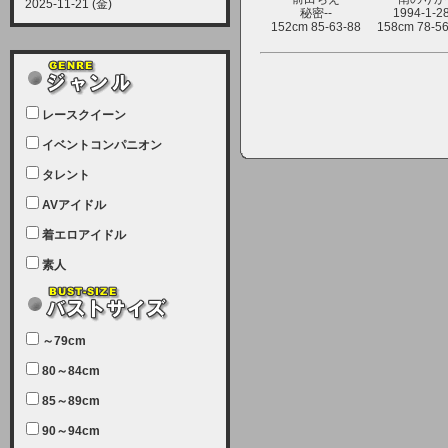
2025-11-21 (金)
秘密--
1994-1-2
【サーバーメンテナンス実施につい
152cm 85-63-88
158cm 78-56
て】
12月21日（日曜日）午前9：00か
ら午前11：00（予定）でサーバー
レースクイーン
メンテナンスを実施します。ユーザ
ー様にはご迷惑をおかけしますがご
イベントコンパニオン
理解いただけます様、宜しくお願い
タレント
致します。
AVアイドル
2025-07-05 (土)
【サーバーメンテナンス完了のお知
着エロアイドル
らせ】
素人
本日、サーバーメンテナンスのため
ユーザー様には大変ご迷惑をおかけ
しました。無事、メンテナンスが完
～79cm
了しました。今後とも宜しくお願い
80～84cm
致します。
2025-06-11 (水)
85～89cm
【サーバーメンテナンス実施につい
90～94cm
て】