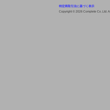
特定商取引法に基づく表示
Cチェック決済・EDY決済を
Copyright © 2026 Complete Co..Ltd. 
2014/3/25で終了致します。
2014/3/25以降でのCチェック決
済・EDY決済はできません。ご不
便をお掛けしますが宜しくお願い致
します。
2014-03-17 (月)
【電子マネー決済のお知らせ】
Cチェック決済・EDY決済を
2014/3/25で終了致します。ご不便
をお掛けしますが宜しくお願い致し
ます。
2013-12-05 (木)
【カード決済不具合のお詫び】
昨日にカード決済による不具合があ
りました。大変申し訳ございません
でした。 現在、不具合の調査をし
ております。また、現在は通常通り
カード決済はできますので宜しくお
願い致します。