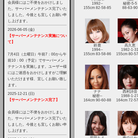
会員様にはご不便をおかけしまし
1992--
秘密-5-5
155cm 82-58-85
88-63-90
た。サーバーメンテナンス完了いた
しました。今後とも宜しくお願い申
し上げます。
2026-06-05 (金)
【サーバーメンテナンス実施につい
て】
鈴鹿
高久恵
1994--
1982-1-3
155cm 83-58-86
155cm 80-57
7月4日（土曜日）午前7：00から午
前10：00（予定）でサーバーメン
テナンスを実施します。ユーザー様
にはご迷惑をおかけしますがご理解
いただけます様、宜しくお願い致し
ます。
ナナ
西村詩音
2025-12-21 (日)
秘密--
1988-1-2
【サーバーメンテナンス完了】
164cm 90-60-88
164cm 72-57
会員様にはご不便をおかけしまし
た。サーバーメンテナンス完了いた
しました。今後とも宜しくお願い申
し上げます。
前田ちえ
南のりか