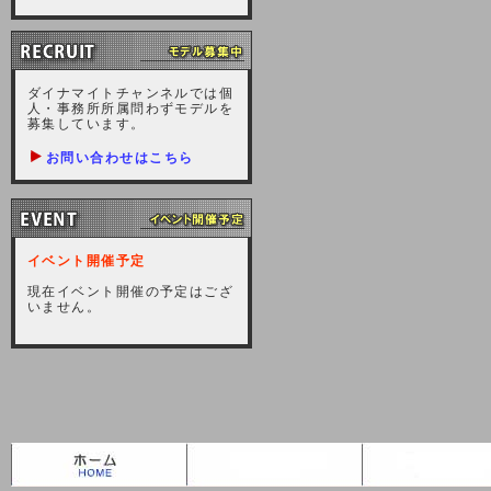
掛けしますが宜しくお願い致しま
す。
2020-09-15 (火)
ダイナマイトチャンネルでは個
人・事務所所属問わずモデルを
【サーバーメンテナンスのお知ら
募集しています。
せ】
お問い合わせはこちら
2020年9月19日（土）サーバーメ
ンテナンスを8：30から10：30の
間程度実施します。ユーザー様には
ご迷惑をおかけしますが、宜しくお
イベント開催予定
願いいたします。
現在イベント開催の予定はござ
2016-08-28 (日)
いません。
【緊急サーバーメンテナンス】
本日、緊急サーバーメンテナンスを
２２：３０から２３：３０の一時間
程度実施します。ユーザー様にはご
迷惑をおかけしますが、宜しくお願
いいたします。
2014-03-23 (日)
【電子マネー決済のお知らせ】