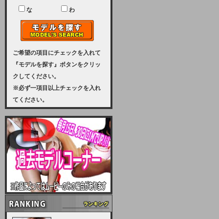
ユーザー様には、大変ご迷惑をおか
けいたしまして申し訳ございませ
な
わ
ん。
2023-08-31 (木)
【サーバーメンテナンス実施のお知
らせ】
ご希望の項目にチェックを入れて
『モデルを探す』ボタンをクリッ
2023年 9月10日（日曜日）午前8：
クしてください。
30から午前11：00（予定）まで、
※必ず一項目以上チェックを入れ
サーバーメンテナンスを実施いたし
てください。
ます。その為、アクセスはできませ
ん。会員様には、ご迷惑をお掛けし
ますが、ご理解の程を宜しくお願い
致します。
2022-09-01 (木)
【サーバーメンテナンスのお知ら
せ】
9月10日（土曜日）AM6：00から
AM8：00（予定）サーバーメンテ
ナンスを致します。ご迷惑をおかけ