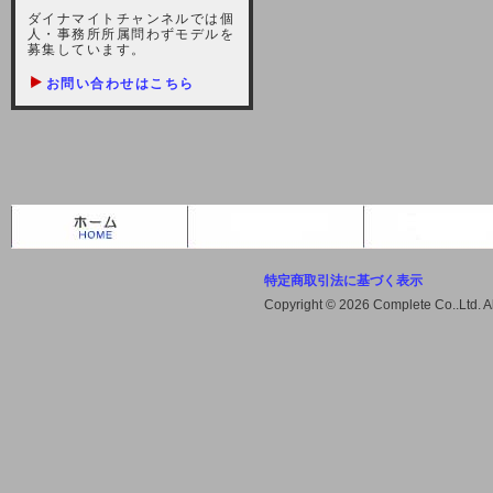
しますが、宜しくお願い致します。
ダイナマイトチャンネルでは個
人・事務所所属問わずモデルを
2021-10-22 (金)
募集しています。
【サーバー不具合のお詫び】
お問い合わせはこちら
2021/10/7に起きました地震によ
り、サーバーに過大な問題が生じ、
会員様にはご迷惑をお掛けしました
ことをお詫びいたします。また、サ
ーバー復旧はいたしましたが、未だ
不安定な状況もあります。会員様に
は、ご不便をお掛けしますが宜しく
お願い申し上げます。
特定商取引法に基づく表示
2021-08-30 (月)
Copyright © 2026 Complete Co..Ltd. 
【サーバーメンテナンスのお知ら
せ】
2021年9月11日（土曜日）午前8：
00から午前11：00（予定）までサ
ーバーメンテナンス作業を行います
ので、アクセスができなくなりま
す。ユーザー様には大変ご迷惑をお