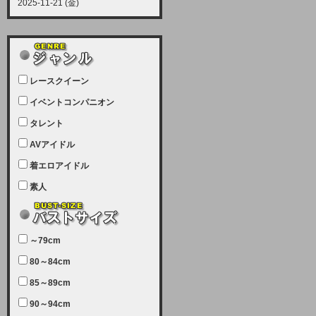
2025-11-21 (金)
【サーバーメンテナンス実施につい
て】
12月21日（日曜日）午前9：00か
ら午前11：00（予定）でサーバー
レースクイーン
メンテナンスを実施します。ユーザ
ー様にはご迷惑をおかけしますがご
イベントコンパニオン
理解いただけます様、宜しくお願い
タレント
致します。
AVアイドル
2025-07-05 (土)
【サーバーメンテナンス完了のお知
着エロアイドル
らせ】
素人
本日、サーバーメンテナンスのため
ユーザー様には大変ご迷惑をおかけ
しました。無事、メンテナンスが完
～79cm
了しました。今後とも宜しくお願い
80～84cm
致します。
2025-06-11 (水)
85～89cm
【サーバーメンテナンス実施につい
90～94cm
て】