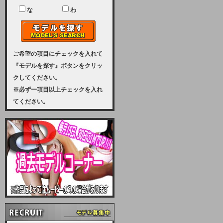
ユーザー様には、大変ご迷惑をおか
けいたしまして申し訳ございませ
な
わ
ん。
2023-08-31 (木)
【サーバーメンテナンス実施のお知
らせ】
ご希望の項目にチェックを入れて
『モデルを探す』ボタンをクリッ
2023年 9月10日（日曜日）午前8：
クしてください。
30から午前11：00（予定）まで、
※必ず一項目以上チェックを入れ
サーバーメンテナンスを実施いたし
てください。
ます。その為、アクセスはできませ
ん。会員様には、ご迷惑をお掛けし
ますが、ご理解の程を宜しくお願い
致します。
2022-09-01 (木)
【サーバーメンテナンスのお知ら
せ】
9月10日（土曜日）AM6：00から
AM8：00（予定）サーバーメンテ
ナンスを致します。ご迷惑をおかけ