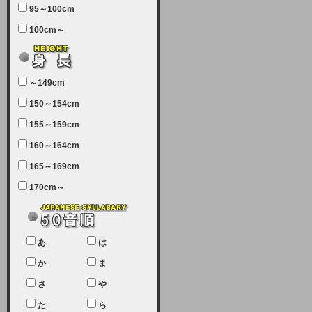
95～100cm
7月5日（土曜日）午前7：00から午
100cm～
前11：30（予定）でサーバーメン
テナンスを実施します。ユーザー様
にはご迷惑をおかけしますがご理解
いただけます様、宜しくお願い致し
～149cm
ます。
150～154cm
2024-03-19 (火)
155～159cm
【クレジットカード決済について
②】
160～164cm
165～169cm
現在、クレジットカード決済はJCB
のみになっております。大変ご迷惑
170cm～
をお掛けします。銀行振込、ビット
キャシュでの決済は可能ですので、
宜しくお願い致します。
2024-02-23 (金)
あ
は
【クレジットカード決済について】
か
ま
只今、クレジットカード会社の都合
さ
や
により決済ができない状況です。
た
ら