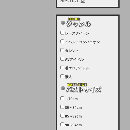
2025-11-21 (金)
【サーバーメンテナンス実施につい
て】
12月21日（日曜日）午前9：00か
ら午前11：00（予定）でサーバー
レースクイーン
メンテナンスを実施します。ユーザ
ー様にはご迷惑をおかけしますがご
イベントコンパニオン
理解いただけます様、宜しくお願い
タレント
致します。
AVアイドル
2025-07-05 (土)
【サーバーメンテナンス完了のお知
着エロアイドル
らせ】
素人
本日、サーバーメンテナンスのため
ユーザー様には大変ご迷惑をおかけ
しました。無事、メンテナンスが完
～79cm
了しました。今後とも宜しくお願い
80～84cm
致します。
2025-06-11 (水)
85～89cm
【サーバーメンテナンス実施につい
90～94cm
て】