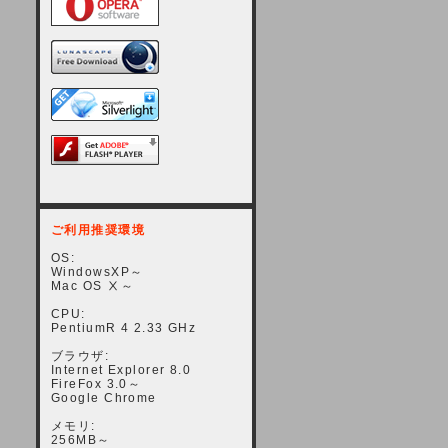
ご利用推奨環境
OS:
WindowsXP～
Mac OS Ⅹ～
CPU:
PentiumR 4 2.33 GHz
ブラウザ:
Internet Explorer 8.0
FireFox 3.0～
Google Chrome
メモリ:
256MB～