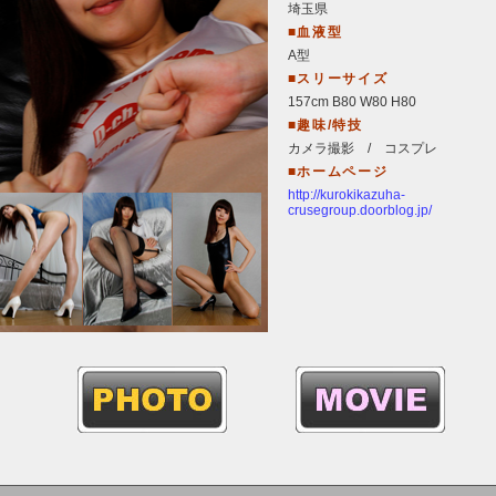
埼玉県
■血液型
A型
■スリーサイズ
157cm B80 W80 H80
■趣味/特技
カメラ撮影 / コスプレ
■ホームページ
http://kurokikazuha-
crusegroup.doorblog.jp/