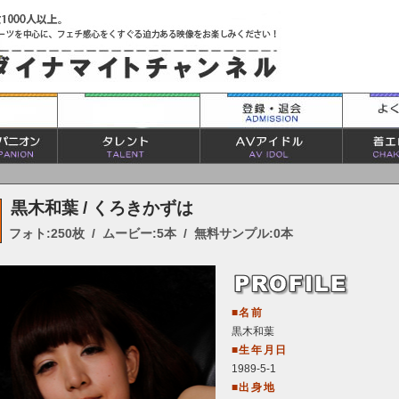
黒木和葉 / くろきかずは
フォト:250枚 / ムービー:5本 / 無料サンプル:0本
■名前
黒木和葉
■生年月日
1989-5-1
■出身地