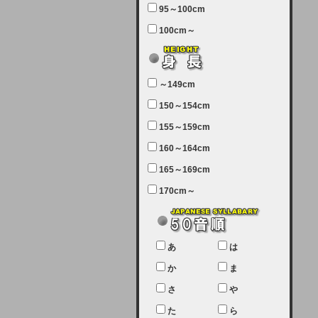
95～100cm
7月5日（土曜日）午前7：00から午
100cm～
前11：30（予定）でサーバーメン
テナンスを実施します。ユーザー様
にはご迷惑をおかけしますがご理解
いただけます様、宜しくお願い致し
～149cm
ます。
150～154cm
2024-03-19 (火)
155～159cm
【クレジットカード決済について
②】
160～164cm
165～169cm
現在、クレジットカード決済はJCB
のみになっております。大変ご迷惑
170cm～
をお掛けします。銀行振込、ビット
キャシュでの決済は可能ですので、
宜しくお願い致します。
2024-02-23 (金)
あ
は
【クレジットカード決済について】
か
ま
只今、クレジットカード会社の都合
さ
や
により決済ができない状況です。
た
ら