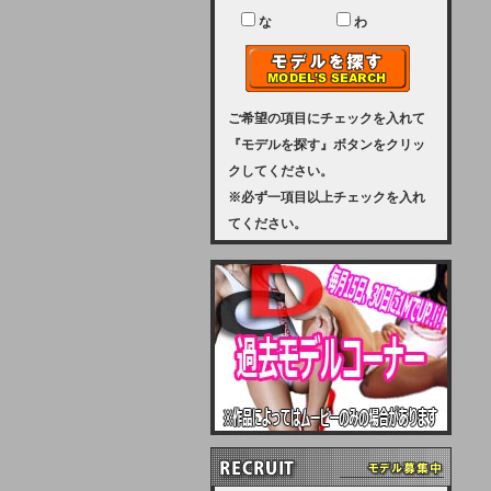
ユーザー様には、大変ご迷惑をおか
けいたしまして申し訳ございませ
な
わ
ん。
2023-08-31 (木)
【サーバーメンテナンス実施のお知
らせ】
ご希望の項目にチェックを入れて
『モデルを探す』ボタンをクリッ
2023年 9月10日（日曜日）午前8：
クしてください。
30から午前11：00（予定）まで、
※必ず一項目以上チェックを入れ
サーバーメンテナンスを実施いたし
てください。
ます。その為、アクセスはできませ
ん。会員様には、ご迷惑をお掛けし
ますが、ご理解の程を宜しくお願い
致します。
2022-09-01 (木)
【サーバーメンテナンスのお知ら
せ】
9月10日（土曜日）AM6：00から
AM8：00（予定）サーバーメンテ
ナンスを致します。ご迷惑をおかけ