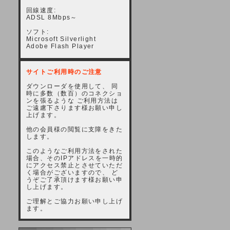
回線速度:
ADSL 8Mbps～
ソフト:
Microsoft Silverlight
Adobe Flash Player
サイトご利用時のご注意
ダウンローダを使用して、 同
時に多数（数百）のコネクショ
ンを張るような ご利用方法は
ご遠慮下さります様お願い申し
上げます。
他の会員様の閲覧に支障をきた
します。
このようなご利用方法をされた
場合、そのIPアドレスを一時的
にアクセス禁止とさせていただ
く場合がございますので、 ど
うぞご了承頂けます様お願い申
し上げます。
ご理解とご協力お願い申し上げ
ます。