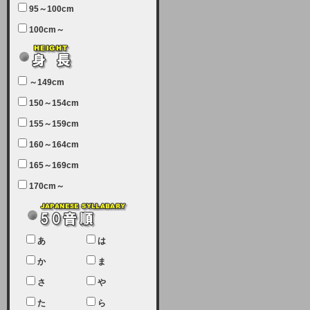
95～100cm
7月5日（土曜日）午前7：00から午
100cm～
前11：30（予定）でサーバーメン
テナンスを実施します。ユーザー様
にはご迷惑をおかけしますがご理解
いただけます様、宜しくお願い致し
～149cm
ます。
150～154cm
2024-03-19 (火)
155～159cm
【クレジットカード決済について
②】
160～164cm
165～169cm
現在、クレジットカード決済はJCB
のみになっております。大変ご迷惑
170cm～
をお掛けします。銀行振込、ビット
キャシュでの決済は可能ですので、
宜しくお願い致します。
2024-02-23 (金)
あ
は
【クレジットカード決済について】
か
ま
只今、クレジットカード会社の都合
さ
や
により決済ができない状況です。
た
ら