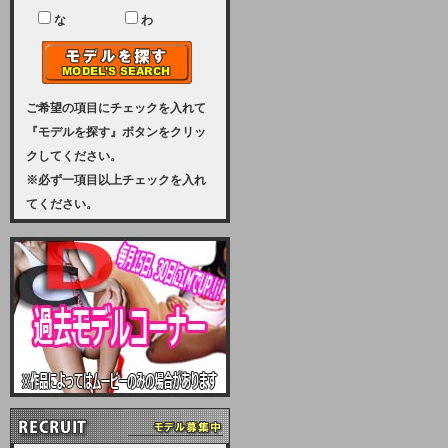
ユーザー様には、大変ご迷惑をおか
けいたしまして申し訳ございませ
な
わ
ん。
2023-08-31 (木)
【サーバーメンテナンス実施のお知
らせ】
ご希望の項目にチェックを入れて
『モデルを探す』ボタンをクリッ
2023年 9月10日（日曜日）午前8：
クしてください。
30から午前11：00（予定）まで、
※必ず一項目以上チェックを入れ
サーバーメンテナンスを実施いたし
てください。
ます。その為、アクセスはできませ
ん。会員様には、ご迷惑をお掛けし
ますが、ご理解の程を宜しくお願い
致します。
2022-09-01 (木)
【サーバーメンテナンスのお知ら
せ】
9月10日（土曜日）AM6：00から
AM8：00（予定）サーバーメンテ
ナンスを致します。ご迷惑をおかけ