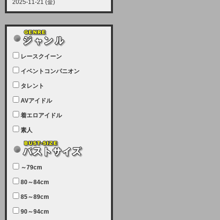
2025-11-21 (金)
【サーバーメンテナンス実施につい
て】
12月21日（日曜日）午前9：00か
ら午前11：00（予定）でサーバー
レースクイーン
メンテナンスを実施します。ユーザ
ー様にはご迷惑をおかけしますがご
イベントコンパニオン
理解いただけます様、宜しくお願い
タレント
致します。
AVアイドル
2025-07-05 (土)
【サーバーメンテナンス完了のお知
着エロアイドル
らせ】
素人
本日、サーバーメンテナンスのため
ユーザー様には大変ご迷惑をおかけ
しました。無事、メンテナンスが完
～79cm
了しました。今後とも宜しくお願い
80～84cm
致します。
2025-06-11 (水)
85～89cm
【サーバーメンテナンス実施につい
90～94cm
て】