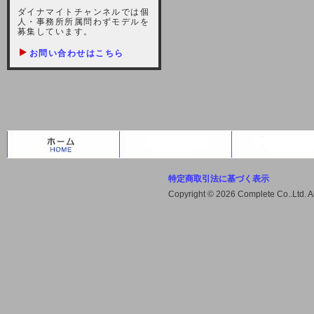
しますが、宜しくお願い致します。
ダイナマイトチャンネルでは個
人・事務所所属問わずモデルを
2021-10-22 (金)
募集しています。
【サーバー不具合のお詫び】
お問い合わせはこちら
2021/10/7に起きました地震によ
り、サーバーに過大な問題が生じ、
会員様にはご迷惑をお掛けしました
ことをお詫びいたします。また、サ
ーバー復旧はいたしましたが、未だ
不安定な状況もあります。会員様に
は、ご不便をお掛けしますが宜しく
お願い申し上げます。
特定商取引法に基づく表示
2021-08-30 (月)
Copyright © 2026 Complete Co..Ltd. 
【サーバーメンテナンスのお知ら
せ】
2021年9月11日（土曜日）午前8：
00から午前11：00（予定）までサ
ーバーメンテナンス作業を行います
ので、アクセスができなくなりま
す。ユーザー様には大変ご迷惑をお