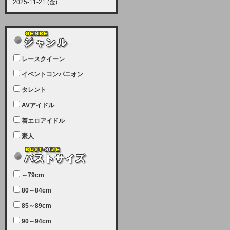
2025-11-21 (金)
【サーバーメンテナンス実施につい
て】
12月21日（日曜日）午前9：00か
ら午前11：00（予定）でサーバー
レースクイーン
メンテナンスを実施します。ユーザ
ー様にはご迷惑をおかけしますがご
イベントコンパニオン
理解いただけます様、宜しくお願い
タレント
致します。
AVアイドル
2025-07-05 (土)
【サーバーメンテナンス完了のお知
着エロアイドル
らせ】
素人
本日、サーバーメンテナンスのため
ユーザー様には大変ご迷惑をおかけ
しました。無事、メンテナンスが完
～79cm
了しました。今後とも宜しくお願い
80～84cm
致します。
2025-06-11 (水)
85～89cm
【サーバーメンテナンス実施につい
90～94cm
て】