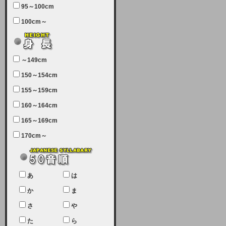
95～100cm
7月5日（土曜日）午前7：00から午
100cm～
前11：30（予定）でサーバーメン
テナンスを実施します。ユーザー様
にはご迷惑をおかけしますがご理解
いただけます様、宜しくお願い致し
～149cm
ます。
150～154cm
2024-03-19 (火)
155～159cm
【クレジットカード決済について
②】
160～164cm
165～169cm
現在、クレジットカード決済はJCB
のみになっております。大変ご迷惑
170cm～
をお掛けします。銀行振込、ビット
キャシュでの決済は可能ですので、
宜しくお願い致します。
2024-02-23 (金)
あ
は
【クレジットカード決済について】
か
ま
只今、クレジットカード会社の都合
さ
や
により決済ができない状況です。
た
ら