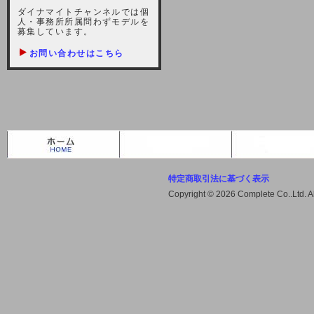
しますが、宜しくお願い致します。
ダイナマイトチャンネルでは個
人・事務所所属問わずモデルを
2021-10-22 (金)
募集しています。
【サーバー不具合のお詫び】
お問い合わせはこちら
2021/10/7に起きました地震によ
り、サーバーに過大な問題が生じ、
会員様にはご迷惑をお掛けしました
ことをお詫びいたします。また、サ
ーバー復旧はいたしましたが、未だ
不安定な状況もあります。会員様に
は、ご不便をお掛けしますが宜しく
お願い申し上げます。
特定商取引法に基づく表示
2021-08-30 (月)
Copyright © 2026 Complete Co..Ltd. 
【サーバーメンテナンスのお知ら
せ】
2021年9月11日（土曜日）午前8：
00から午前11：00（予定）までサ
ーバーメンテナンス作業を行います
ので、アクセスができなくなりま
す。ユーザー様には大変ご迷惑をお