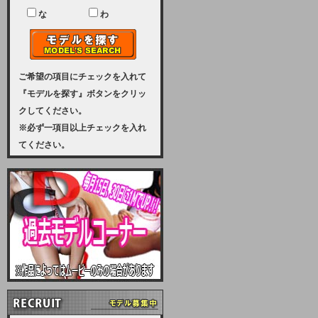
ユーザー様には、大変ご迷惑をおか
けいたしまして申し訳ございませ
な
わ
ん。
2023-08-31 (木)
【サーバーメンテナンス実施のお知
らせ】
ご希望の項目にチェックを入れて
『モデルを探す』ボタンをクリッ
2023年 9月10日（日曜日）午前8：
クしてください。
30から午前11：00（予定）まで、
※必ず一項目以上チェックを入れ
サーバーメンテナンスを実施いたし
てください。
ます。その為、アクセスはできませ
ん。会員様には、ご迷惑をお掛けし
ますが、ご理解の程を宜しくお願い
致します。
2022-09-01 (木)
【サーバーメンテナンスのお知ら
せ】
9月10日（土曜日）AM6：00から
AM8：00（予定）サーバーメンテ
ナンスを致します。ご迷惑をおかけ