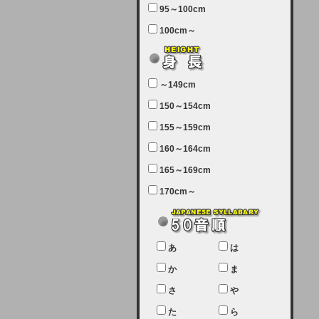
95～100cm
7月5日（土曜日）午前7：00から午
100cm～
前11：30（予定）でサーバーメン
テナンスを実施します。ユーザー様
にはご迷惑をおかけしますがご理解
いただけます様、宜しくお願い致し
～149cm
ます。
150～154cm
2024-03-19 (火)
155～159cm
【クレジットカード決済について
②】
160～164cm
165～169cm
現在、クレジットカード決済はJCB
のみになっております。大変ご迷惑
170cm～
をお掛けします。銀行振込、ビット
キャシュでの決済は可能ですので、
宜しくお願い致します。
2024-02-23 (金)
あ
は
【クレジットカード決済について】
か
ま
只今、クレジットカード会社の都合
さ
や
により決済ができない状況です。
た
ら