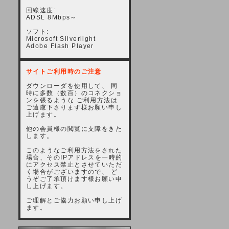
回線速度:
ADSL 8Mbps～
ソフト:
Microsoft Silverlight
Adobe Flash Player
サイトご利用時のご注意
ダウンローダを使用して、 同
時に多数（数百）のコネクショ
ンを張るような ご利用方法は
ご遠慮下さります様お願い申し
上げます。
他の会員様の閲覧に支障をきた
します。
このようなご利用方法をされた
場合、そのIPアドレスを一時的
にアクセス禁止とさせていただ
く場合がございますので、 ど
うぞご了承頂けます様お願い申
し上げます。
ご理解とご協力お願い申し上げ
ます。