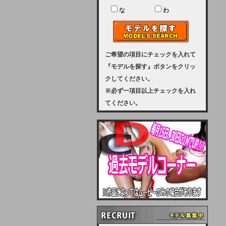
ユーザー様には、大変ご迷惑をおか
けいたしまして申し訳ございませ
な
わ
ん。
2023-08-31 (木)
【サーバーメンテナンス実施のお知
らせ】
ご希望の項目にチェックを入れて
『モデルを探す』ボタンをクリッ
2023年 9月10日（日曜日）午前8：
クしてください。
30から午前11：00（予定）まで、
※必ず一項目以上チェックを入れ
サーバーメンテナンスを実施いたし
てください。
ます。その為、アクセスはできませ
ん。会員様には、ご迷惑をお掛けし
ますが、ご理解の程を宜しくお願い
致します。
2022-09-01 (木)
【サーバーメンテナンスのお知ら
せ】
9月10日（土曜日）AM6：00から
AM8：00（予定）サーバーメンテ
ナンスを致します。ご迷惑をおかけ