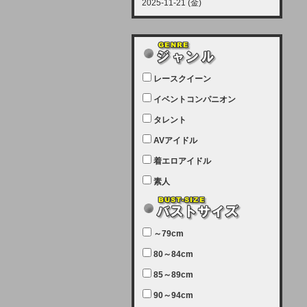
2025-11-21 (金)
【サーバーメンテナンス実施につい
て】
12月21日（日曜日）午前9：00か
ら午前11：00（予定）でサーバー
レースクイーン
メンテナンスを実施します。ユーザ
ー様にはご迷惑をおかけしますがご
イベントコンパニオン
理解いただけます様、宜しくお願い
タレント
致します。
AVアイドル
2025-07-05 (土)
【サーバーメンテナンス完了のお知
着エロアイドル
らせ】
素人
本日、サーバーメンテナンスのため
ユーザー様には大変ご迷惑をおかけ
しました。無事、メンテナンスが完
～79cm
了しました。今後とも宜しくお願い
80～84cm
致します。
2025-06-11 (水)
85～89cm
【サーバーメンテナンス実施につい
90～94cm
て】