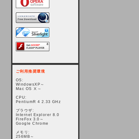
ご利用推奨環境
OS:
WindowsXP～
Mac OS Ⅹ～
CPU:
PentiumR 4 2.33 GHz
ブラウザ:
Internet Explorer 8.0
FireFox 3.0～
Google Chrome
メモリ:
256MB～