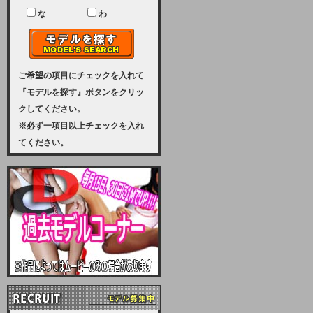
ユーザー様には、大変ご迷惑をおか
けいたしまして申し訳ございませ
な
わ
ん。
2023-08-31 (木)
【サーバーメンテナンス実施のお知
らせ】
ご希望の項目にチェックを入れて
『モデルを探す』ボタンをクリッ
2023年 9月10日（日曜日）午前8：
クしてください。
30から午前11：00（予定）まで、
※必ず一項目以上チェックを入れ
サーバーメンテナンスを実施いたし
てください。
ます。その為、アクセスはできませ
ん。会員様には、ご迷惑をお掛けし
ますが、ご理解の程を宜しくお願い
致します。
2022-09-01 (木)
【サーバーメンテナンスのお知ら
せ】
9月10日（土曜日）AM6：00から
AM8：00（予定）サーバーメンテ
ナンスを致します。ご迷惑をおかけ