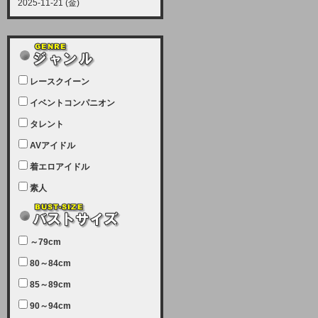
2025-11-21 (金)
【サーバーメンテナンス実施につい
て】
12月21日（日曜日）午前9：00か
ら午前11：00（予定）でサーバー
レースクイーン
メンテナンスを実施します。ユーザ
ー様にはご迷惑をおかけしますがご
イベントコンパニオン
理解いただけます様、宜しくお願い
タレント
致します。
AVアイドル
2025-07-05 (土)
【サーバーメンテナンス完了のお知
着エロアイドル
らせ】
素人
本日、サーバーメンテナンスのため
ユーザー様には大変ご迷惑をおかけ
しました。無事、メンテナンスが完
～79cm
了しました。今後とも宜しくお願い
80～84cm
致します。
2025-06-11 (水)
85～89cm
【サーバーメンテナンス実施につい
90～94cm
て】