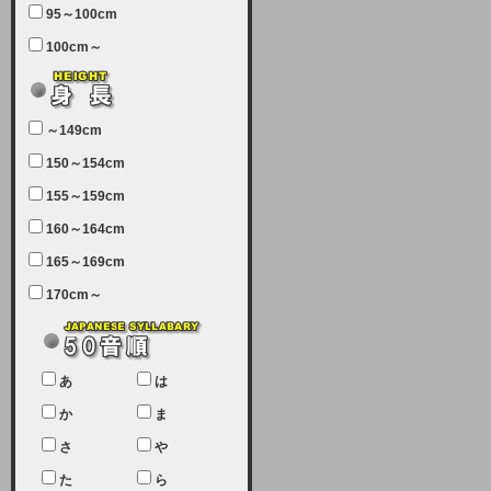
95～100cm
7月5日（土曜日）午前7：00から午
100cm～
前11：30（予定）でサーバーメン
テナンスを実施します。ユーザー様
にはご迷惑をおかけしますがご理解
いただけます様、宜しくお願い致し
～149cm
ます。
150～154cm
2024-03-19 (火)
155～159cm
【クレジットカード決済について
②】
160～164cm
165～169cm
現在、クレジットカード決済はJCB
のみになっております。大変ご迷惑
170cm～
をお掛けします。銀行振込、ビット
キャシュでの決済は可能ですので、
宜しくお願い致します。
2024-02-23 (金)
あ
は
【クレジットカード決済について】
か
ま
只今、クレジットカード会社の都合
さ
や
により決済ができない状況です。
た
ら