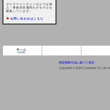
しますが、宜しくお願い致します。
ダイナマイトチャンネルでは個
人・事務所所属問わずモデルを
2021-10-22 (金)
募集しています。
【サーバー不具合のお詫び】
お問い合わせはこちら
2021/10/7に起きました地震によ
り、サーバーに過大な問題が生じ、
会員様にはご迷惑をお掛けしました
ことをお詫びいたします。また、サ
ーバー復旧はいたしましたが、未だ
不安定な状況もあります。会員様に
は、ご不便をお掛けしますが宜しく
お願い申し上げます。
特定商取引法に基づく表示
2021-08-30 (月)
Copyright © 2026 Complete Co..Ltd. 
【サーバーメンテナンスのお知ら
せ】
2021年9月11日（土曜日）午前8：
00から午前11：00（予定）までサ
ーバーメンテナンス作業を行います
ので、アクセスができなくなりま
す。ユーザー様には大変ご迷惑をお