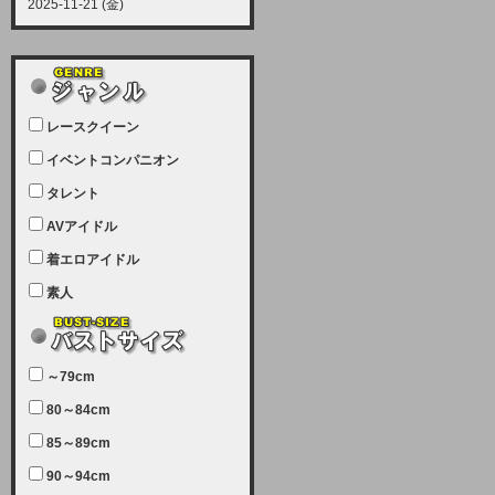
2025-11-21 (金)
【サーバーメンテナンス実施につい
て】
12月21日（日曜日）午前9：00か
ら午前11：00（予定）でサーバー
レースクイーン
メンテナンスを実施します。ユーザ
ー様にはご迷惑をおかけしますがご
イベントコンパニオン
理解いただけます様、宜しくお願い
タレント
致します。
AVアイドル
2025-07-05 (土)
【サーバーメンテナンス完了のお知
着エロアイドル
らせ】
素人
本日、サーバーメンテナンスのため
ユーザー様には大変ご迷惑をおかけ
しました。無事、メンテナンスが完
～79cm
了しました。今後とも宜しくお願い
80～84cm
致します。
2025-06-11 (水)
85～89cm
【サーバーメンテナンス実施につい
90～94cm
て】