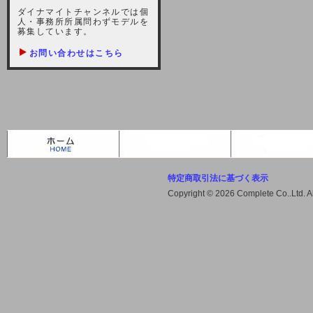
しますが、宜しくお願い致します。
ダイナマイトチャンネルでは個
人・事務所所属問わずモデルを
2021-10-22 (金)
募集しています。
【サーバー不具合のお詫び】
お問い合わせはこちら
2021/10/7に起きました地震によ
り、サーバーに過大な問題が生じ、
会員様にはご迷惑をお掛けしました
ことをお詫びいたします。また、サ
ーバー復旧はいたしましたが、未だ
不安定な状況もあります。会員様に
は、ご不便をお掛けしますが宜しく
お願い申し上げます。
特定商取引法に基づく表示
2021-08-30 (月)
Copyright © 2026 Complete Co..Ltd. 
【サーバーメンテナンスのお知ら
せ】
2021年9月11日（土曜日）午前8：
00から午前11：00（予定）までサ
ーバーメンテナンス作業を行います
ので、アクセスができなくなりま
す。ユーザー様には大変ご迷惑をお