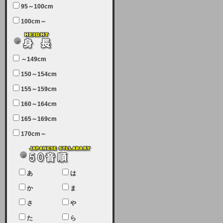
95～100cm
7月5日（土曜日）午前7：00から午
100cm～
前11：30（予定）でサーバーメン
テナンスを実施します。ユーザー様
にはご迷惑をおかけしますがご理解
いただけます様、宜しくお願い致し
～149cm
ます。
150～154cm
2024-03-19 (火)
155～159cm
【クレジットカード決済について
②】
160～164cm
165～169cm
現在、クレジットカード決済はJCB
のみになっております。大変ご迷惑
170cm～
をお掛けします。銀行振込、ビット
キャシュでの決済は可能ですので、
宜しくお願い致します。
2024-02-23 (金)
あ
は
【クレジットカード決済について】
か
ま
只今、クレジットカード会社の都合
さ
や
により決済ができない状況です。
た
ら