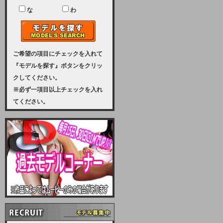
ユーザー様には、大変ご迷惑をおか
けいたしまして申し訳ございませ
な
わ
ん。
2023-08-31 (木)
【サーバーメンテナンス実施のお知
らせ】
ご希望の項目にチェックを入れて
『モデルを探す』ボタンをクリッ
2023年 9月10日（日曜日）午前8：
クしてください。
30から午前11：00（予定）まで、
※必ず一項目以上チェックを入れ
サーバーメンテナンスを実施いたし
てください。
ます。その為、アクセスはできませ
ん。会員様には、ご迷惑をお掛けし
ますが、ご理解の程を宜しくお願い
致します。
2022-09-01 (木)
【サーバーメンテナンスのお知ら
せ】
9月10日（土曜日）AM6：00から
AM8：00（予定）サーバーメンテ
ナンスを致します。ご迷惑をおかけ