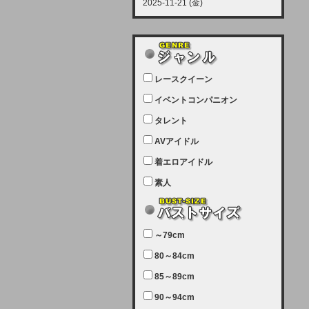
2025-11-21 (金)
【サーバーメンテナンス実施につい
て】
12月21日（日曜日）午前9：00か
ら午前11：00（予定）でサーバー
レースクイーン
メンテナンスを実施します。ユーザ
ー様にはご迷惑をおかけしますがご
イベントコンパニオン
理解いただけます様、宜しくお願い
タレント
致します。
AVアイドル
2025-07-05 (土)
【サーバーメンテナンス完了のお知
着エロアイドル
らせ】
素人
本日、サーバーメンテナンスのため
ユーザー様には大変ご迷惑をおかけ
しました。無事、メンテナンスが完
～79cm
了しました。今後とも宜しくお願い
80～84cm
致します。
2025-06-11 (水)
85～89cm
【サーバーメンテナンス実施につい
90～94cm
て】