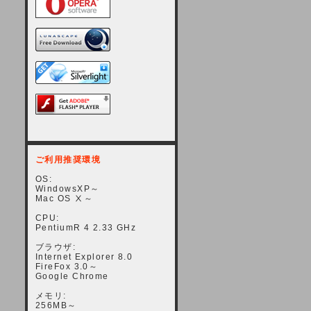
ご利用推奨環境
OS:
WindowsXP～
Mac OS Ⅹ～
CPU:
PentiumR 4 2.33 GHz
ブラウザ:
Internet Explorer 8.0
FireFox 3.0～
Google Chrome
メモリ:
256MB～