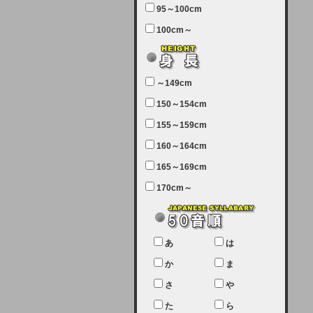
95～100cm
7月5日（土曜日）午前7：00から午
100cm～
前11：30（予定）でサーバーメン
テナンスを実施します。ユーザー様
にはご迷惑をおかけしますがご理解
いただけます様、宜しくお願い致し
～149cm
ます。
150～154cm
2024-03-19 (火)
155～159cm
【クレジットカード決済について
②】
160～164cm
165～169cm
現在、クレジットカード決済はJCB
のみになっております。大変ご迷惑
170cm～
をお掛けします。銀行振込、ビット
キャシュでの決済は可能ですので、
宜しくお願い致します。
2024-02-23 (金)
あ
は
【クレジットカード決済について】
か
ま
只今、クレジットカード会社の都合
さ
や
により決済ができない状況です。
た
ら