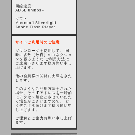
回線速度:
ADSL 8Mbps～
ソフト:
Microsoft Silverlight
Adobe Flash Player
サイトご利用時のご注意
ダウンローダを使用して、 同
時に多数（数百）のコネクショ
ンを張るような ご利用方法は
ご遠慮下さります様お願い申し
上げます。
他の会員様の閲覧に支障をきた
します。
このようなご利用方法をされた
場合、そのIPアドレスを一時的
にアクセス禁止とさせていただ
く場合がございますので、 ど
うぞご了承頂けます様お願い申
し上げます。
ご理解とご協力お願い申し上げ
ます。