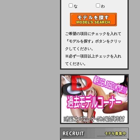
ユーザー様には、大変ご迷惑をおか
けいたしまして申し訳ございませ
な
わ
ん。
2023-08-31 (木)
【サーバーメンテナンス実施のお知
らせ】
ご希望の項目にチェックを入れて
『モデルを探す』ボタンをクリッ
2023年 9月10日（日曜日）午前8：
クしてください。
30から午前11：00（予定）まで、
※必ず一項目以上チェックを入れ
サーバーメンテナンスを実施いたし
てください。
ます。その為、アクセスはできませ
ん。会員様には、ご迷惑をお掛けし
ますが、ご理解の程を宜しくお願い
致します。
2022-09-01 (木)
【サーバーメンテナンスのお知ら
せ】
9月10日（土曜日）AM6：00から
AM8：00（予定）サーバーメンテ
ナンスを致します。ご迷惑をおかけ