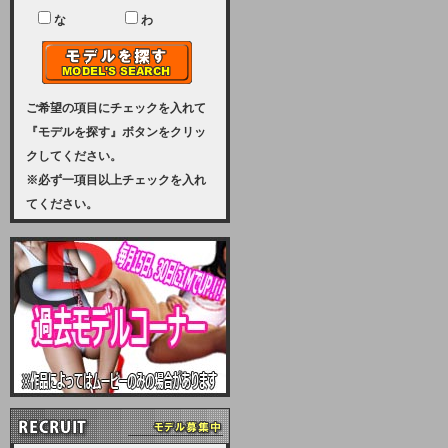
ユーザー様には、大変ご迷惑をおか
けいたしまして申し訳ございませ
な
わ
ん。
2023-08-31 (木)
【サーバーメンテナンス実施のお知
らせ】
ご希望の項目にチェックを入れて
『モデルを探す』ボタンをクリッ
2023年 9月10日（日曜日）午前8：
クしてください。
30から午前11：00（予定）まで、
※必ず一項目以上チェックを入れ
サーバーメンテナンスを実施いたし
てください。
ます。その為、アクセスはできませ
ん。会員様には、ご迷惑をお掛けし
ますが、ご理解の程を宜しくお願い
致します。
2022-09-01 (木)
【サーバーメンテナンスのお知ら
せ】
9月10日（土曜日）AM6：00から
AM8：00（予定）サーバーメンテ
ナンスを致します。ご迷惑をおかけ