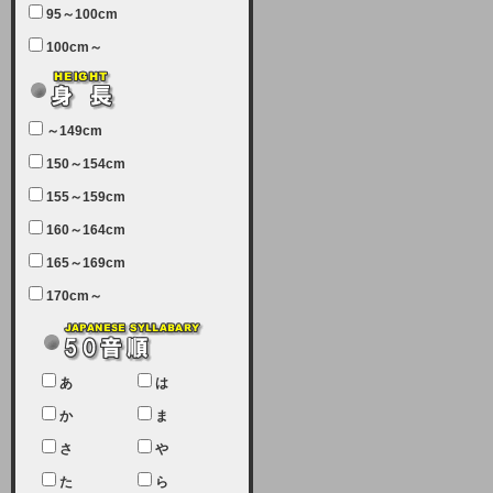
95～100cm
7月5日（土曜日）午前7：00から午
100cm～
前11：30（予定）でサーバーメン
テナンスを実施します。ユーザー様
にはご迷惑をおかけしますがご理解
いただけます様、宜しくお願い致し
～149cm
ます。
150～154cm
2024-03-19 (火)
155～159cm
【クレジットカード決済について
②】
160～164cm
165～169cm
現在、クレジットカード決済はJCB
のみになっております。大変ご迷惑
170cm～
をお掛けします。銀行振込、ビット
キャシュでの決済は可能ですので、
宜しくお願い致します。
2024-02-23 (金)
あ
は
【クレジットカード決済について】
か
ま
只今、クレジットカード会社の都合
さ
や
により決済ができない状況です。
た
ら