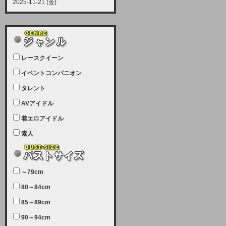
2025-11-21 (金)
【サーバーメンテナンス実施につい
て】
12月21日（日曜日）午前9：00か
ら午前11：00（予定）でサーバー
レースクイーン
メンテナンスを実施します。ユーザ
ー様にはご迷惑をおかけしますがご
イベントコンパニオン
理解いただけます様、宜しくお願い
タレント
致します。
AVアイドル
2025-07-05 (土)
【サーバーメンテナンス完了のお知
着エロアイドル
らせ】
素人
本日、サーバーメンテナンスのため
ユーザー様には大変ご迷惑をおかけ
しました。無事、メンテナンスが完
～79cm
了しました。今後とも宜しくお願い
80～84cm
致します。
2025-06-11 (水)
85～89cm
【サーバーメンテナンス実施につい
90～94cm
て】