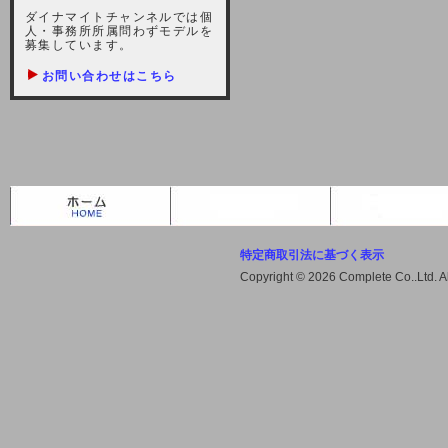
しますが、宜しくお願い致します。
ダイナマイトチャンネルでは個
人・事務所所属問わずモデルを
2021-10-22 (金)
募集しています。
【サーバー不具合のお詫び】
お問い合わせはこちら
2021/10/7に起きました地震によ
り、サーバーに過大な問題が生じ、
会員様にはご迷惑をお掛けしました
ことをお詫びいたします。また、サ
ーバー復旧はいたしましたが、未だ
不安定な状況もあります。会員様に
は、ご不便をお掛けしますが宜しく
お願い申し上げます。
特定商取引法に基づく表示
2021-08-30 (月)
Copyright © 2026 Complete Co..Ltd. 
【サーバーメンテナンスのお知ら
せ】
2021年9月11日（土曜日）午前8：
00から午前11：00（予定）までサ
ーバーメンテナンス作業を行います
ので、アクセスができなくなりま
す。ユーザー様には大変ご迷惑をお