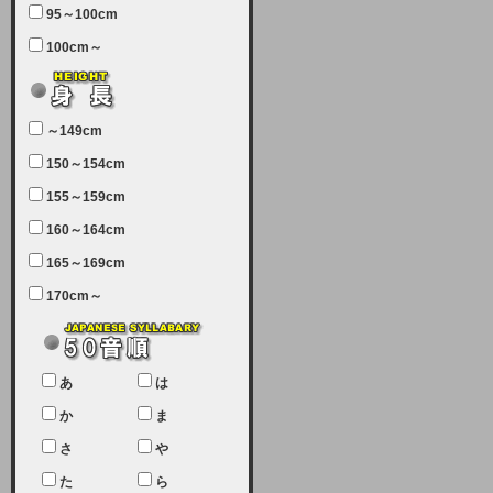
95～100cm
7月5日（土曜日）午前7：00から午
100cm～
前11：30（予定）でサーバーメン
テナンスを実施します。ユーザー様
にはご迷惑をおかけしますがご理解
いただけます様、宜しくお願い致し
～149cm
ます。
150～154cm
2024-03-19 (火)
155～159cm
【クレジットカード決済について
②】
160～164cm
165～169cm
現在、クレジットカード決済はJCB
のみになっております。大変ご迷惑
170cm～
をお掛けします。銀行振込、ビット
キャシュでの決済は可能ですので、
宜しくお願い致します。
2024-02-23 (金)
あ
は
【クレジットカード決済について】
か
ま
只今、クレジットカード会社の都合
さ
や
により決済ができない状況です。
た
ら