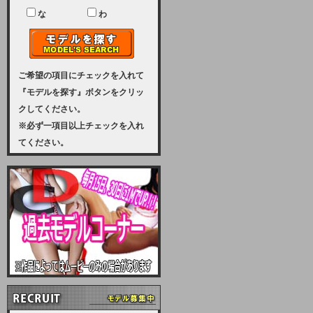
ユーザー様には、大変ご迷惑をおか
けいたしまして申し訳ございませ
な
わ
ん。
2023-08-31 (木)
【サーバーメンテナンス実施のお知
らせ】
ご希望の項目にチェックを入れて
『モデルを探す』ボタンをクリッ
2023年 9月10日（日曜日）午前8：
クしてください。
30から午前11：00（予定）まで、
※必ず一項目以上チェックを入れ
サーバーメンテナンスを実施いたし
てください。
ます。その為、アクセスはできませ
ん。会員様には、ご迷惑をお掛けし
ますが、ご理解の程を宜しくお願い
致します。
2022-09-01 (木)
【サーバーメンテナンスのお知ら
せ】
9月10日（土曜日）AM6：00から
AM8：00（予定）サーバーメンテ
ナンスを致します。ご迷惑をおかけ