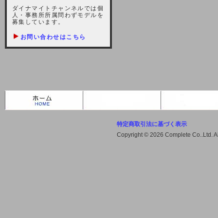
しますが、宜しくお願い致します。
ダイナマイトチャンネルでは個
人・事務所所属問わずモデルを
2021-10-22 (金)
募集しています。
【サーバー不具合のお詫び】
お問い合わせはこちら
2021/10/7に起きました地震によ
り、サーバーに過大な問題が生じ、
会員様にはご迷惑をお掛けしました
ことをお詫びいたします。また、サ
ーバー復旧はいたしましたが、未だ
不安定な状況もあります。会員様に
は、ご不便をお掛けしますが宜しく
お願い申し上げます。
特定商取引法に基づく表示
2021-08-30 (月)
Copyright © 2026 Complete Co..Ltd. 
【サーバーメンテナンスのお知ら
せ】
2021年9月11日（土曜日）午前8：
00から午前11：00（予定）までサ
ーバーメンテナンス作業を行います
ので、アクセスができなくなりま
す。ユーザー様には大変ご迷惑をお