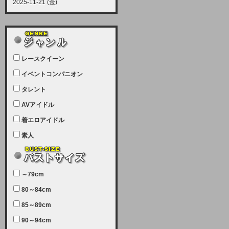
2025-11-21 (金)
【サーバーメンテナンス実施につい
て】
12月21日（日曜日）午前9：00か
ら午前11：00（予定）でサーバー
レースクイーン
メンテナンスを実施します。ユーザ
ー様にはご迷惑をおかけしますがご
イベントコンパニオン
理解いただけます様、宜しくお願い
タレント
致します。
AVアイドル
2025-07-05 (土)
【サーバーメンテナンス完了のお知
着エロアイドル
らせ】
素人
本日、サーバーメンテナンスのため
ユーザー様には大変ご迷惑をおかけ
しました。無事、メンテナンスが完
～79cm
了しました。今後とも宜しくお願い
80～84cm
致します。
2025-06-11 (水)
85～89cm
【サーバーメンテナンス実施につい
90～94cm
て】