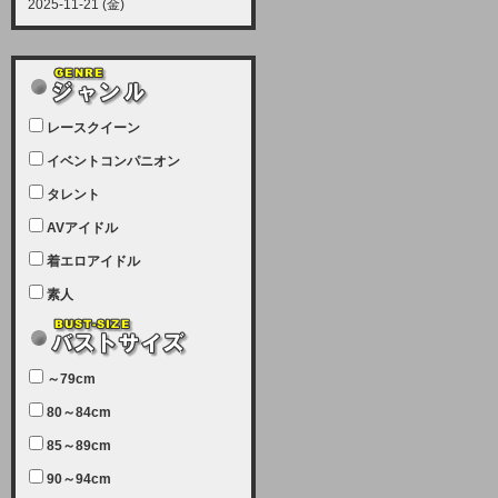
2025-11-21 (金)
【サーバーメンテナンス実施につい
て】
12月21日（日曜日）午前9：00か
ら午前11：00（予定）でサーバー
レースクイーン
メンテナンスを実施します。ユーザ
ー様にはご迷惑をおかけしますがご
イベントコンパニオン
理解いただけます様、宜しくお願い
タレント
致します。
AVアイドル
2025-07-05 (土)
【サーバーメンテナンス完了のお知
着エロアイドル
らせ】
素人
本日、サーバーメンテナンスのため
ユーザー様には大変ご迷惑をおかけ
しました。無事、メンテナンスが完
～79cm
了しました。今後とも宜しくお願い
80～84cm
致します。
2025-06-11 (水)
85～89cm
【サーバーメンテナンス実施につい
90～94cm
て】