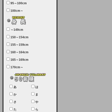
95～100cm
7月5日（土曜日）午前7：00から午
100cm～
前11：30（予定）でサーバーメン
テナンスを実施します。ユーザー様
にはご迷惑をおかけしますがご理解
いただけます様、宜しくお願い致し
～149cm
ます。
150～154cm
2024-03-19 (火)
155～159cm
【クレジットカード決済について
②】
160～164cm
165～169cm
現在、クレジットカード決済はJCB
のみになっております。大変ご迷惑
170cm～
をお掛けします。銀行振込、ビット
キャシュでの決済は可能ですので、
宜しくお願い致します。
2024-02-23 (金)
あ
は
【クレジットカード決済について】
か
ま
只今、クレジットカード会社の都合
さ
や
により決済ができない状況です。
た
ら