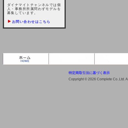
しますが、宜しくお願い致します。
ダイナマイトチャンネルでは個
人・事務所所属問わずモデルを
2021-10-22 (金)
募集しています。
【サーバー不具合のお詫び】
お問い合わせはこちら
2021/10/7に起きました地震によ
り、サーバーに過大な問題が生じ、
会員様にはご迷惑をお掛けしました
ことをお詫びいたします。また、サ
ーバー復旧はいたしましたが、未だ
不安定な状況もあります。会員様に
は、ご不便をお掛けしますが宜しく
お願い申し上げます。
特定商取引法に基づく表示
2021-08-30 (月)
Copyright © 2026 Complete Co..Ltd. 
【サーバーメンテナンスのお知ら
せ】
2021年9月11日（土曜日）午前8：
00から午前11：00（予定）までサ
ーバーメンテナンス作業を行います
ので、アクセスができなくなりま
す。ユーザー様には大変ご迷惑をお