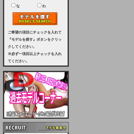
ユーザー様には、大変ご迷惑をおか
けいたしまして申し訳ございませ
な
わ
ん。
2023-08-31 (木)
【サーバーメンテナンス実施のお知
らせ】
ご希望の項目にチェックを入れて
『モデルを探す』ボタンをクリッ
2023年 9月10日（日曜日）午前8：
クしてください。
30から午前11：00（予定）まで、
※必ず一項目以上チェックを入れ
サーバーメンテナンスを実施いたし
てください。
ます。その為、アクセスはできませ
ん。会員様には、ご迷惑をお掛けし
ますが、ご理解の程を宜しくお願い
致します。
2022-09-01 (木)
【サーバーメンテナンスのお知ら
せ】
9月10日（土曜日）AM6：00から
AM8：00（予定）サーバーメンテ
ナンスを致します。ご迷惑をおかけ