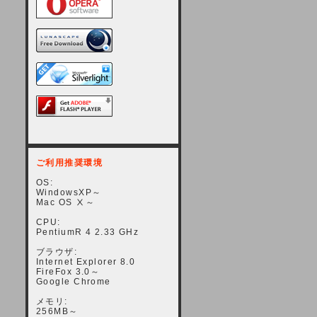
ご利用推奨環境
OS:
WindowsXP～
Mac OS Ⅹ～
CPU:
PentiumR 4 2.33 GHz
ブラウザ:
Internet Explorer 8.0
FireFox 3.0～
Google Chrome
メモリ:
256MB～