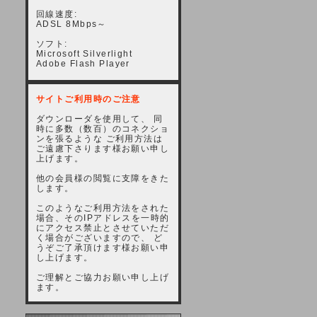
回線速度:
ADSL 8Mbps～
ソフト:
Microsoft Silverlight
Adobe Flash Player
サイトご利用時のご注意
ダウンローダを使用して、 同
時に多数（数百）のコネクショ
ンを張るような ご利用方法は
ご遠慮下さります様お願い申し
上げます。
他の会員様の閲覧に支障をきた
します。
このようなご利用方法をされた
場合、そのIPアドレスを一時的
にアクセス禁止とさせていただ
く場合がございますので、 ど
うぞご了承頂けます様お願い申
し上げます。
ご理解とご協力お願い申し上げ
ます。