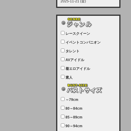
2025-11-21 (金)
【サーバーメンテナンス実施につい
て】
12月21日（日曜日）午前9：00か
ら午前11：00（予定）でサーバー
レースクイーン
メンテナンスを実施します。ユーザ
ー様にはご迷惑をおかけしますがご
イベントコンパニオン
理解いただけます様、宜しくお願い
タレント
致します。
AVアイドル
2025-07-05 (土)
【サーバーメンテナンス完了のお知
着エロアイドル
らせ】
素人
本日、サーバーメンテナンスのため
ユーザー様には大変ご迷惑をおかけ
しました。無事、メンテナンスが完
～79cm
了しました。今後とも宜しくお願い
80～84cm
致します。
2025-06-11 (水)
85～89cm
【サーバーメンテナンス実施につい
90～94cm
て】