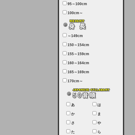
95～100cm
7月5日（土曜日）午前7：00から午
100cm～
前11：30（予定）でサーバーメン
テナンスを実施します。ユーザー様
にはご迷惑をおかけしますがご理解
いただけます様、宜しくお願い致し
～149cm
ます。
150～154cm
2024-03-19 (火)
155～159cm
【クレジットカード決済について
②】
160～164cm
165～169cm
現在、クレジットカード決済はJCB
のみになっております。大変ご迷惑
170cm～
をお掛けします。銀行振込、ビット
キャシュでの決済は可能ですので、
宜しくお願い致します。
2024-02-23 (金)
あ
は
【クレジットカード決済について】
か
ま
只今、クレジットカード会社の都合
さ
や
により決済ができない状況です。
た
ら