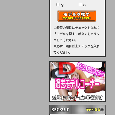
ユーザー様には、大変ご迷惑をおか
けいたしまして申し訳ございませ
な
わ
ん。
2023-08-31 (木)
【サーバーメンテナンス実施のお知
らせ】
ご希望の項目にチェックを入れて
『モデルを探す』ボタンをクリッ
2023年 9月10日（日曜日）午前8：
クしてください。
30から午前11：00（予定）まで、
※必ず一項目以上チェックを入れ
サーバーメンテナンスを実施いたし
てください。
ます。その為、アクセスはできませ
ん。会員様には、ご迷惑をお掛けし
ますが、ご理解の程を宜しくお願い
致します。
2022-09-01 (木)
【サーバーメンテナンスのお知ら
せ】
9月10日（土曜日）AM6：00から
AM8：00（予定）サーバーメンテ
ナンスを致します。ご迷惑をおかけ