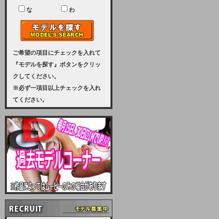
ユーザー様には、大変ご迷惑をおか
けいたしまして申し訳ございませ
な
わ
ん。
2023-08-31 (木)
【サーバーメンテナンス実施のお知
らせ】
ご希望の項目にチェックを入れて
『モデルを探す』ボタンをクリッ
2023年 9月10日（日曜日）午前8：
クしてください。
30から午前11：00（予定）まで、
※必ず一項目以上チェックを入れ
サーバーメンテナンスを実施いたし
てください。
ます。その為、アクセスはできませ
ん。会員様には、ご迷惑をお掛けし
ますが、ご理解の程を宜しくお願い
致します。
2022-09-01 (木)
【サーバーメンテナンスのお知ら
せ】
9月10日（土曜日）AM6：00から
AM8：00（予定）サーバーメンテ
ナンスを致します。ご迷惑をおかけ