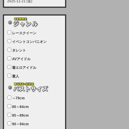
2025-11-21 (金)
【サーバーメンテナンス実施につい
て】
12月21日（日曜日）午前9：00か
ら午前11：00（予定）でサーバー
レースクイーン
メンテナンスを実施します。ユーザ
ー様にはご迷惑をおかけしますがご
イベントコンパニオン
理解いただけます様、宜しくお願い
タレント
致します。
AVアイドル
2025-07-05 (土)
【サーバーメンテナンス完了のお知
着エロアイドル
らせ】
素人
本日、サーバーメンテナンスのため
ユーザー様には大変ご迷惑をおかけ
しました。無事、メンテナンスが完
～79cm
了しました。今後とも宜しくお願い
80～84cm
致します。
2025-06-11 (水)
85～89cm
【サーバーメンテナンス実施につい
90～94cm
て】