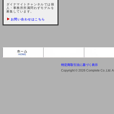
しますが、宜しくお願い致します。
ダイナマイトチャンネルでは個
人・事務所所属問わずモデルを
2021-10-22 (金)
募集しています。
【サーバー不具合のお詫び】
お問い合わせはこちら
2021/10/7に起きました地震によ
り、サーバーに過大な問題が生じ、
会員様にはご迷惑をお掛けしました
ことをお詫びいたします。また、サ
ーバー復旧はいたしましたが、未だ
不安定な状況もあります。会員様に
は、ご不便をお掛けしますが宜しく
お願い申し上げます。
特定商取引法に基づく表示
2021-08-30 (月)
Copyright © 2026 Complete Co..Ltd. 
【サーバーメンテナンスのお知ら
せ】
2021年9月11日（土曜日）午前8：
00から午前11：00（予定）までサ
ーバーメンテナンス作業を行います
ので、アクセスができなくなりま
す。ユーザー様には大変ご迷惑をお