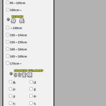
95～100cm
7月5日（土曜日）午前7：00から午
100cm～
前11：30（予定）でサーバーメン
テナンスを実施します。ユーザー様
にはご迷惑をおかけしますがご理解
いただけます様、宜しくお願い致し
～149cm
ます。
150～154cm
2024-03-19 (火)
155～159cm
【クレジットカード決済について
②】
160～164cm
165～169cm
現在、クレジットカード決済はJCB
のみになっております。大変ご迷惑
170cm～
をお掛けします。銀行振込、ビット
キャシュでの決済は可能ですので、
宜しくお願い致します。
2024-02-23 (金)
あ
は
【クレジットカード決済について】
か
ま
只今、クレジットカード会社の都合
さ
や
により決済ができない状況です。
た
ら