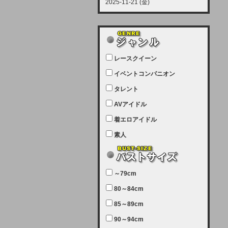
2025-11-21 (金)
【サーバーメンテナンス実施につい
て】
12月21日（日曜日）午前9：00か
ら午前11：00（予定）でサーバー
レースクイーン
メンテナンスを実施します。ユーザ
ー様にはご迷惑をおかけしますがご
イベントコンパニオン
理解いただけます様、宜しくお願い
タレント
致します。
AVアイドル
2025-07-05 (土)
【サーバーメンテナンス完了のお知
着エロアイドル
らせ】
素人
本日、サーバーメンテナンスのため
ユーザー様には大変ご迷惑をおかけ
しました。無事、メンテナンスが完
～79cm
了しました。今後とも宜しくお願い
80～84cm
致します。
2025-06-11 (水)
85～89cm
【サーバーメンテナンス実施につい
90～94cm
て】