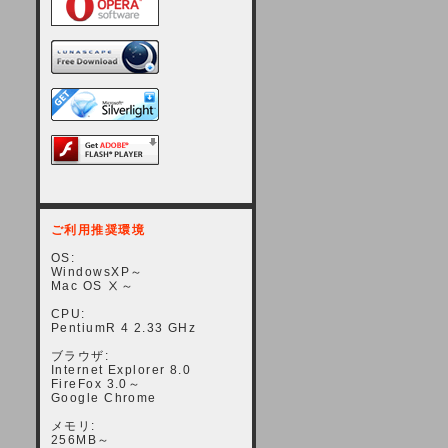
ご利用推奨環境
OS:
WindowsXP～
Mac OS Ⅹ～
CPU:
PentiumR 4 2.33 GHz
ブラウザ:
Internet Explorer 8.0
FireFox 3.0～
Google Chrome
メモリ:
256MB～