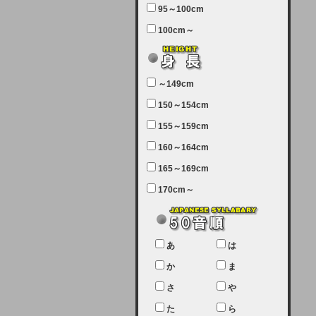
95～100cm
7月5日（土曜日）午前7：00から午
100cm～
前11：30（予定）でサーバーメン
テナンスを実施します。ユーザー様
にはご迷惑をおかけしますがご理解
いただけます様、宜しくお願い致し
～149cm
ます。
150～154cm
2024-03-19 (火)
155～159cm
【クレジットカード決済について
②】
160～164cm
165～169cm
現在、クレジットカード決済はJCB
のみになっております。大変ご迷惑
170cm～
をお掛けします。銀行振込、ビット
キャシュでの決済は可能ですので、
宜しくお願い致します。
2024-02-23 (金)
あ
は
【クレジットカード決済について】
か
ま
只今、クレジットカード会社の都合
さ
や
により決済ができない状況です。
た
ら