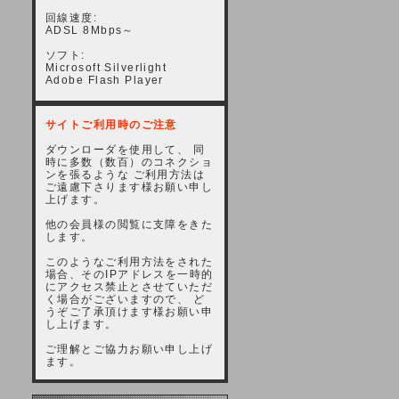
回線速度:
ADSL 8Mbps～
ソフト:
Microsoft Silverlight
Adobe Flash Player
サイトご利用時のご注意
ダウンローダを使用して、 同
時に多数（数百）のコネクショ
ンを張るような ご利用方法は
ご遠慮下さります様お願い申し
上げます。
他の会員様の閲覧に支障をきた
します。
このようなご利用方法をされた
場合、そのIPアドレスを一時的
にアクセス禁止とさせていただ
く場合がございますので、 ど
うぞご了承頂けます様お願い申
し上げます。
ご理解とご協力お願い申し上げ
ます。