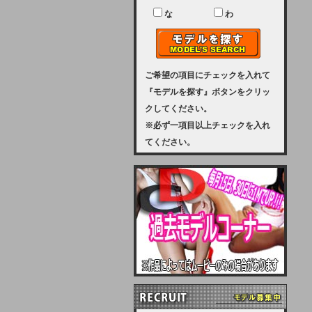
ユーザー様には、大変ご迷惑をおか
けいたしまして申し訳ございませ
な
わ
ん。
2023-08-31 (木)
【サーバーメンテナンス実施のお知
らせ】
ご希望の項目にチェックを入れて
『モデルを探す』ボタンをクリッ
2023年 9月10日（日曜日）午前8：
クしてください。
30から午前11：00（予定）まで、
※必ず一項目以上チェックを入れ
サーバーメンテナンスを実施いたし
てください。
ます。その為、アクセスはできませ
ん。会員様には、ご迷惑をお掛けし
ますが、ご理解の程を宜しくお願い
致します。
2022-09-01 (木)
【サーバーメンテナンスのお知ら
せ】
9月10日（土曜日）AM6：00から
AM8：00（予定）サーバーメンテ
ナンスを致します。ご迷惑をおかけ