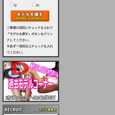
ユーザー様には、大変ご迷惑をおか
けいたしまして申し訳ございませ
な
わ
ん。
2023-08-31 (木)
【サーバーメンテナンス実施のお知
らせ】
ご希望の項目にチェックを入れて
『モデルを探す』ボタンをクリッ
2023年 9月10日（日曜日）午前8：
クしてください。
30から午前11：00（予定）まで、
※必ず一項目以上チェックを入れ
サーバーメンテナンスを実施いたし
てください。
ます。その為、アクセスはできませ
ん。会員様には、ご迷惑をお掛けし
ますが、ご理解の程を宜しくお願い
致します。
2022-09-01 (木)
【サーバーメンテナンスのお知ら
せ】
9月10日（土曜日）AM6：00から
AM8：00（予定）サーバーメンテ
ナンスを致します。ご迷惑をおかけ