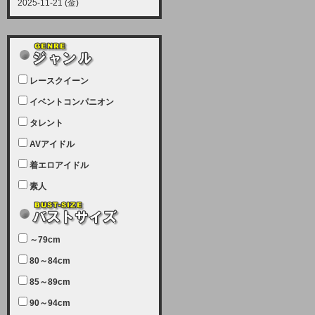
2025-11-21 (金)
【サーバーメンテナンス実施につい
て】
12月21日（日曜日）午前9：00か
ら午前11：00（予定）でサーバー
レースクイーン
メンテナンスを実施します。ユーザ
ー様にはご迷惑をおかけしますがご
イベントコンパニオン
理解いただけます様、宜しくお願い
タレント
致します。
AVアイドル
2025-07-05 (土)
【サーバーメンテナンス完了のお知
着エロアイドル
らせ】
素人
本日、サーバーメンテナンスのため
ユーザー様には大変ご迷惑をおかけ
しました。無事、メンテナンスが完
～79cm
了しました。今後とも宜しくお願い
80～84cm
致します。
2025-06-11 (水)
85～89cm
【サーバーメンテナンス実施につい
90～94cm
て】