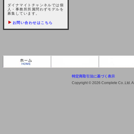
しますが、宜しくお願い致します。
ダイナマイトチャンネルでは個
人・事務所所属問わずモデルを
2021-10-22 (金)
募集しています。
【サーバー不具合のお詫び】
お問い合わせはこちら
2021/10/7に起きました地震によ
り、サーバーに過大な問題が生じ、
会員様にはご迷惑をお掛けしました
ことをお詫びいたします。また、サ
ーバー復旧はいたしましたが、未だ
不安定な状況もあります。会員様に
は、ご不便をお掛けしますが宜しく
お願い申し上げます。
特定商取引法に基づく表示
2021-08-30 (月)
Copyright © 2026 Complete Co..Ltd. 
【サーバーメンテナンスのお知ら
せ】
2021年9月11日（土曜日）午前8：
00から午前11：00（予定）までサ
ーバーメンテナンス作業を行います
ので、アクセスができなくなりま
す。ユーザー様には大変ご迷惑をお