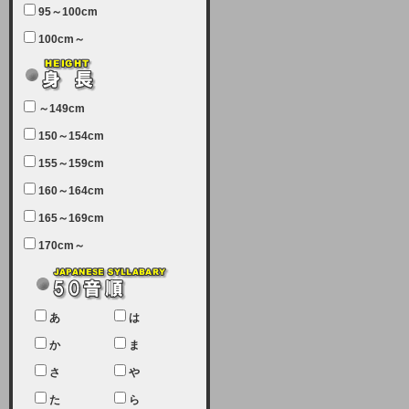
95～100cm
7月5日（土曜日）午前7：00から午
100cm～
前11：30（予定）でサーバーメン
テナンスを実施します。ユーザー様
にはご迷惑をおかけしますがご理解
いただけます様、宜しくお願い致し
～149cm
ます。
150～154cm
2024-03-19 (火)
155～159cm
【クレジットカード決済について
②】
160～164cm
165～169cm
現在、クレジットカード決済はJCB
のみになっております。大変ご迷惑
170cm～
をお掛けします。銀行振込、ビット
キャシュでの決済は可能ですので、
宜しくお願い致します。
2024-02-23 (金)
あ
は
【クレジットカード決済について】
か
ま
只今、クレジットカード会社の都合
さ
や
により決済ができない状況です。
た
ら