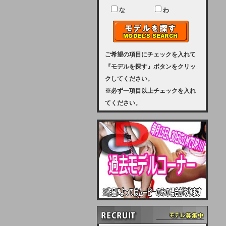
ユーザー様には、大変ご迷惑をおか
けいたしまして申し訳ございませ
な
わ
ん。
2023-08-31 (木)
【サーバーメンテナンス実施のお知
らせ】
ご希望の項目にチェックを入れて
『モデルを探す』ボタンをクリッ
2023年 9月10日（日曜日）午前8：
クしてください。
30から午前11：00（予定）まで、
※必ず一項目以上チェックを入れ
サーバーメンテナンスを実施いたし
てください。
ます。その為、アクセスはできませ
ん。会員様には、ご迷惑をお掛けし
ますが、ご理解の程を宜しくお願い
致します。
2022-09-01 (木)
【サーバーメンテナンスのお知ら
せ】
9月10日（土曜日）AM6：00から
AM8：00（予定）サーバーメンテ
ナンスを致します。ご迷惑をおかけ