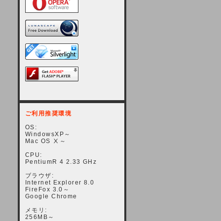
ご利用推奨環境
OS:
WindowsXP～
Mac OS Ⅹ～
CPU:
PentiumR 4 2.33 GHz
ブラウザ:
Internet Explorer 8.0
FireFox 3.0～
Google Chrome
メモリ:
256MB～