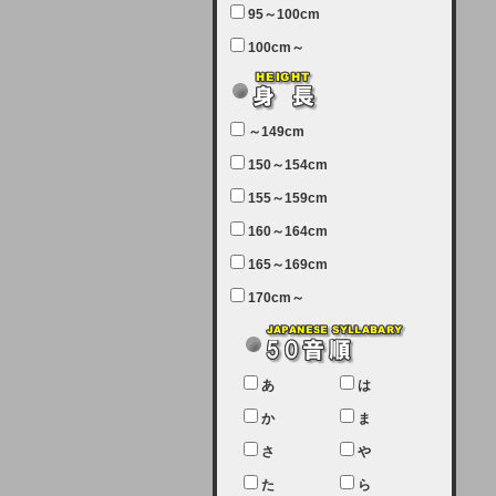
95～100cm
7月5日（土曜日）午前7：00から午
100cm～
前11：30（予定）でサーバーメン
テナンスを実施します。ユーザー様
にはご迷惑をおかけしますがご理解
いただけます様、宜しくお願い致し
～149cm
ます。
150～154cm
2024-03-19 (火)
155～159cm
【クレジットカード決済について
②】
160～164cm
165～169cm
現在、クレジットカード決済はJCB
のみになっております。大変ご迷惑
170cm～
をお掛けします。銀行振込、ビット
キャシュでの決済は可能ですので、
宜しくお願い致します。
2024-02-23 (金)
あ
は
【クレジットカード決済について】
か
ま
只今、クレジットカード会社の都合
さ
や
により決済ができない状況です。
た
ら