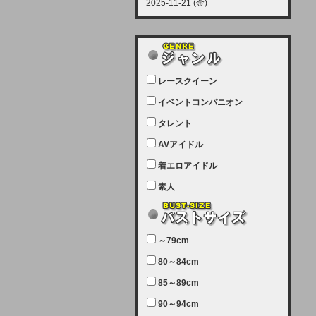
2025-11-21 (金)
【サーバーメンテナンス実施につい
て】
12月21日（日曜日）午前9：00か
ら午前11：00（予定）でサーバー
レースクイーン
メンテナンスを実施します。ユーザ
ー様にはご迷惑をおかけしますがご
イベントコンパニオン
理解いただけます様、宜しくお願い
タレント
致します。
AVアイドル
2025-07-05 (土)
【サーバーメンテナンス完了のお知
着エロアイドル
らせ】
素人
本日、サーバーメンテナンスのため
ユーザー様には大変ご迷惑をおかけ
しました。無事、メンテナンスが完
～79cm
了しました。今後とも宜しくお願い
80～84cm
致します。
2025-06-11 (水)
85～89cm
【サーバーメンテナンス実施につい
90～94cm
て】