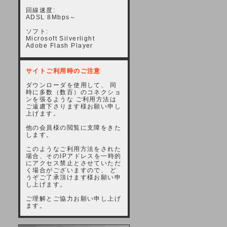
回線速度:
ADSL 8Mbps～
ソフト:
Microsoft Silverlight
Adobe Flash Player
サイトご利用時のご注意
ダウンローダを使用して、 同
時に多数（数百）のコネクショ
ンを張るような ご利用方法は
ご遠慮下さります様お願い申し
上げます。
他の会員様の閲覧に支障をきた
します。
このようなご利用方法をされた
場合、そのIPアドレスを一時的
にアクセス禁止とさせていただ
く場合がございますので、 ど
うぞご了承頂けます様お願い申
し上げます。
ご理解とご協力お願い申し上げ
ます。