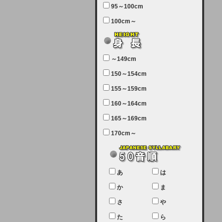
95～100cm
7月5日（土曜日）午前7：00から午
100cm～
前11：30（予定）でサーバーメン
テナンスを実施します。ユーザー様
にはご迷惑をおかけしますがご理解
いただけます様、宜しくお願い致し
～149cm
ます。
150～154cm
2024-03-19 (火)
155～159cm
【クレジットカード決済について
②】
160～164cm
165～169cm
現在、クレジットカード決済はJCB
のみになっております。大変ご迷惑
170cm～
をお掛けします。銀行振込、ビット
キャシュでの決済は可能ですので、
宜しくお願い致します。
2024-02-23 (金)
あ
は
【クレジットカード決済について】
か
ま
只今、クレジットカード会社の都合
さ
や
により決済ができない状況です。
た
ら