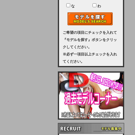
ユーザー様には、大変ご迷惑をおか
けいたしまして申し訳ございませ
な
わ
ん。
2023-08-31 (木)
【サーバーメンテナンス実施のお知
らせ】
ご希望の項目にチェックを入れて
『モデルを探す』ボタンをクリッ
2023年 9月10日（日曜日）午前8：
クしてください。
30から午前11：00（予定）まで、
※必ず一項目以上チェックを入れ
サーバーメンテナンスを実施いたし
てください。
ます。その為、アクセスはできませ
ん。会員様には、ご迷惑をお掛けし
ますが、ご理解の程を宜しくお願い
致します。
2022-09-01 (木)
【サーバーメンテナンスのお知ら
せ】
9月10日（土曜日）AM6：00から
AM8：00（予定）サーバーメンテ
ナンスを致します。ご迷惑をおかけ