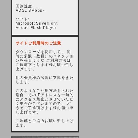
回線速度:
ADSL 8Mbps～
ソフト:
Microsoft Silverlight
Adobe Flash Player
サイトご利用時のご注意
ダウンローダを使用して、 同
時に多数（数百）のコネクショ
ンを張るような ご利用方法は
ご遠慮下さります様お願い申し
上げます。
他の会員様の閲覧に支障をきた
します。
このようなご利用方法をされた
場合、そのIPアドレスを一時的
にアクセス禁止とさせていただ
く場合がございますので、 ど
うぞご了承頂けます様お願い申
し上げます。
ご理解とご協力お願い申し上げ
ます。