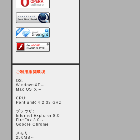
ご利用推奨環境
OS:
WindowsXP～
Mac OS Ⅹ～
CPU:
PentiumR 4 2.33 GHz
ブラウザ:
Internet Explorer 8.0
FireFox 3.0～
Google Chrome
メモリ:
256MB～