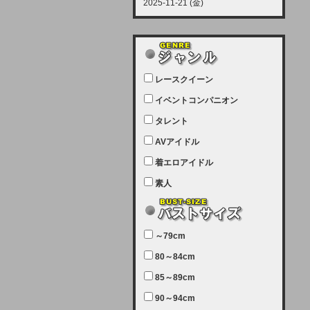
2025-11-21 (金)
【サーバーメンテナンス実施につい
て】
12月21日（日曜日）午前9：00か
ら午前11：00（予定）でサーバー
レースクイーン
メンテナンスを実施します。ユーザ
ー様にはご迷惑をおかけしますがご
イベントコンパニオン
理解いただけます様、宜しくお願い
タレント
致します。
AVアイドル
2025-07-05 (土)
【サーバーメンテナンス完了のお知
着エロアイドル
らせ】
素人
本日、サーバーメンテナンスのため
ユーザー様には大変ご迷惑をおかけ
しました。無事、メンテナンスが完
～79cm
了しました。今後とも宜しくお願い
80～84cm
致します。
2025-06-11 (水)
85～89cm
【サーバーメンテナンス実施につい
90～94cm
て】