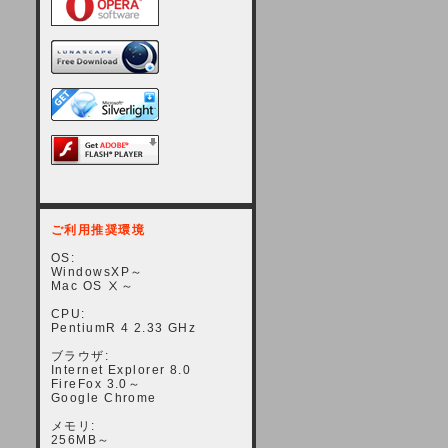
ご利用推奨環境
OS:
WindowsXP～
Mac OS Ⅹ～
CPU:
PentiumR 4 2.33 GHz
ブラウザ:
Internet Explorer 8.0
FireFox 3.0～
Google Chrome
メモリ:
256MB～