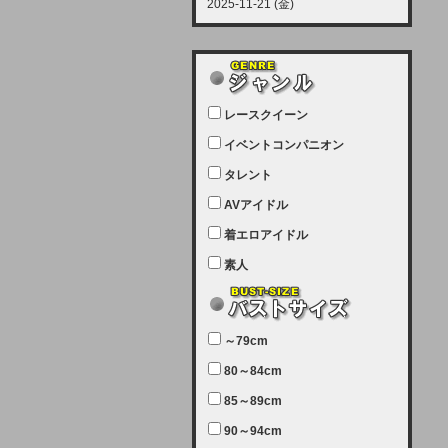
2025-11-21 (金)
【サーバーメンテナンス実施につい
て】
12月21日（日曜日）午前9：00か
ら午前11：00（予定）でサーバー
レースクイーン
メンテナンスを実施します。ユーザ
ー様にはご迷惑をおかけしますがご
イベントコンパニオン
理解いただけます様、宜しくお願い
タレント
致します。
AVアイドル
2025-07-05 (土)
【サーバーメンテナンス完了のお知
着エロアイドル
らせ】
素人
本日、サーバーメンテナンスのため
ユーザー様には大変ご迷惑をおかけ
しました。無事、メンテナンスが完
～79cm
了しました。今後とも宜しくお願い
80～84cm
致します。
2025-06-11 (水)
85～89cm
【サーバーメンテナンス実施につい
90～94cm
て】