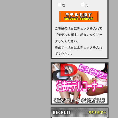
ユーザー様には、大変ご迷惑をおか
けいたしまして申し訳ございませ
な
わ
ん。
2023-08-31 (木)
【サーバーメンテナンス実施のお知
らせ】
ご希望の項目にチェックを入れて
『モデルを探す』ボタンをクリッ
2023年 9月10日（日曜日）午前8：
クしてください。
30から午前11：00（予定）まで、
※必ず一項目以上チェックを入れ
サーバーメンテナンスを実施いたし
てください。
ます。その為、アクセスはできませ
ん。会員様には、ご迷惑をお掛けし
ますが、ご理解の程を宜しくお願い
致します。
2022-09-01 (木)
【サーバーメンテナンスのお知ら
せ】
9月10日（土曜日）AM6：00から
AM8：00（予定）サーバーメンテ
ナンスを致します。ご迷惑をおかけ