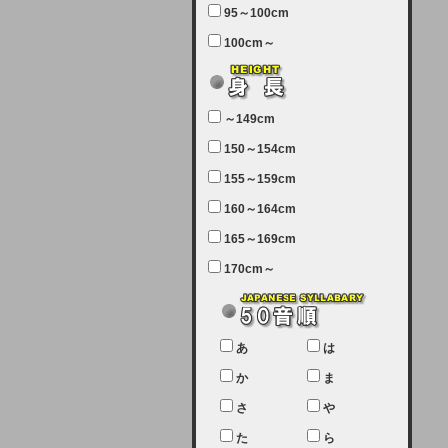
95～100cm
7月5日（土曜日）午前7：00から午
100cm～
前11：30（予定）でサーバーメン
テナンスを実施します。ユーザー様
にはご迷惑をおかけしますがご理解
いただけます様、宜しくお願い致し
～149cm
ます。
150～154cm
2024-03-19 (火)
155～159cm
【クレジットカード決済について
②】
160～164cm
165～169cm
現在、クレジットカード決済はJCB
のみになっております。大変ご迷惑
170cm～
をお掛けします。銀行振込、ビット
キャシュでの決済は可能ですので、
宜しくお願い致します。
2024-02-23 (金)
あ
は
【クレジットカード決済について】
か
ま
只今、クレジットカード会社の都合
さ
や
により決済ができない状況です。
た
ら