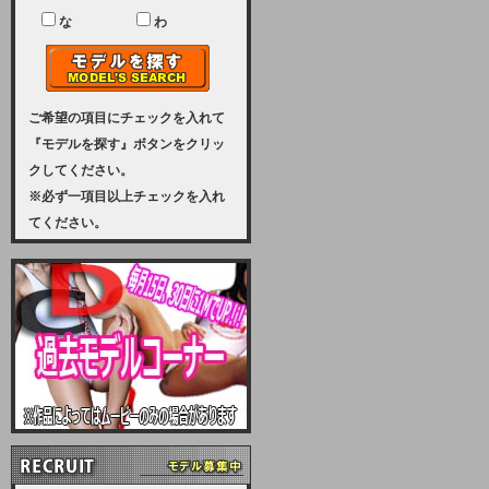
ユーザー様には、大変ご迷惑をおか
けいたしまして申し訳ございませ
な
わ
ん。
2023-08-31 (木)
【サーバーメンテナンス実施のお知
らせ】
ご希望の項目にチェックを入れて
『モデルを探す』ボタンをクリッ
2023年 9月10日（日曜日）午前8：
クしてください。
30から午前11：00（予定）まで、
※必ず一項目以上チェックを入れ
サーバーメンテナンスを実施いたし
てください。
ます。その為、アクセスはできませ
ん。会員様には、ご迷惑をお掛けし
ますが、ご理解の程を宜しくお願い
致します。
2022-09-01 (木)
【サーバーメンテナンスのお知ら
せ】
9月10日（土曜日）AM6：00から
AM8：00（予定）サーバーメンテ
ナンスを致します。ご迷惑をおかけ