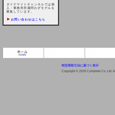
しますが、宜しくお願い致します。
ダイナマイトチャンネルでは個
人・事務所所属問わずモデルを
2021-10-22 (金)
募集しています。
【サーバー不具合のお詫び】
お問い合わせはこちら
2021/10/7に起きました地震によ
り、サーバーに過大な問題が生じ、
会員様にはご迷惑をお掛けしました
ことをお詫びいたします。また、サ
ーバー復旧はいたしましたが、未だ
不安定な状況もあります。会員様に
は、ご不便をお掛けしますが宜しく
お願い申し上げます。
特定商取引法に基づく表示
2021-08-30 (月)
Copyright © 2026 Complete Co..Ltd. 
【サーバーメンテナンスのお知ら
せ】
2021年9月11日（土曜日）午前8：
00から午前11：00（予定）までサ
ーバーメンテナンス作業を行います
ので、アクセスができなくなりま
す。ユーザー様には大変ご迷惑をお