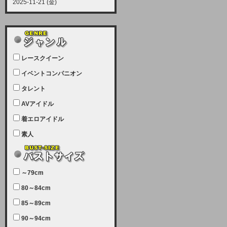
2025-11-21 (金)
【サーバーメンテナンス実施につい
て】
12月21日（日曜日）午前9：00か
ら午前11：00（予定）でサーバー
レースクイーン
メンテナンスを実施します。ユーザ
ー様にはご迷惑をおかけしますがご
イベントコンパニオン
理解いただけます様、宜しくお願い
タレント
致します。
AVアイドル
2025-07-05 (土)
【サーバーメンテナンス完了のお知
着エロアイドル
らせ】
素人
本日、サーバーメンテナンスのため
ユーザー様には大変ご迷惑をおかけ
しました。無事、メンテナンスが完
～79cm
了しました。今後とも宜しくお願い
80～84cm
致します。
2025-06-11 (水)
85～89cm
【サーバーメンテナンス実施につい
90～94cm
て】