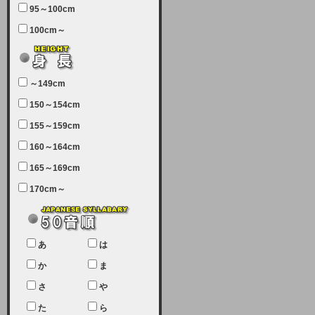
95～100cm
7月5日（土曜日）午前7：00から午
100cm～
前11：30（予定）でサーバーメン
テナンスを実施します。ユーザー様
にはご迷惑をおかけしますがご理解
いただけます様、宜しくお願い致し
～149cm
ます。
150～154cm
2024-03-19 (火)
155～159cm
【クレジットカード決済について
②】
160～164cm
165～169cm
現在、クレジットカード決済はJCB
のみになっております。大変ご迷惑
170cm～
をお掛けします。銀行振込、ビット
キャシュでの決済は可能ですので、
宜しくお願い致します。
2024-02-23 (金)
あ
は
【クレジットカード決済について】
か
ま
只今、クレジットカード会社の都合
さ
や
により決済ができない状況です。
た
ら