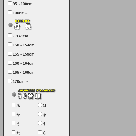
95～100cm
7月5日（土曜日）午前7：00から午
100cm～
前11：30（予定）でサーバーメン
テナンスを実施します。ユーザー様
にはご迷惑をおかけしますがご理解
いただけます様、宜しくお願い致し
～149cm
ます。
150～154cm
2024-03-19 (火)
155～159cm
【クレジットカード決済について
②】
160～164cm
165～169cm
現在、クレジットカード決済はJCB
のみになっております。大変ご迷惑
170cm～
をお掛けします。銀行振込、ビット
キャシュでの決済は可能ですので、
宜しくお願い致します。
2024-02-23 (金)
あ
は
【クレジットカード決済について】
か
ま
只今、クレジットカード会社の都合
さ
や
により決済ができない状況です。
た
ら