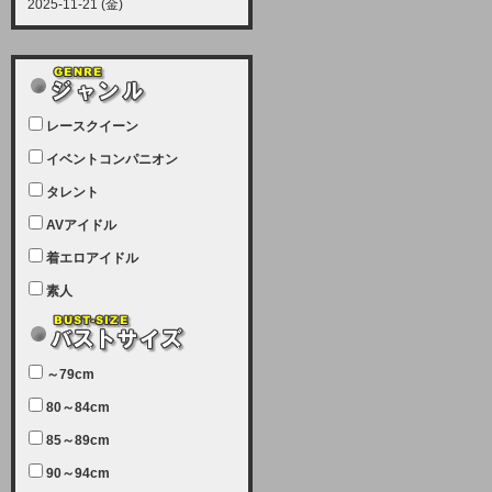
2025-11-21 (金)
【サーバーメンテナンス実施につい
て】
12月21日（日曜日）午前9：00か
ら午前11：00（予定）でサーバー
レースクイーン
メンテナンスを実施します。ユーザ
ー様にはご迷惑をおかけしますがご
イベントコンパニオン
理解いただけます様、宜しくお願い
タレント
致します。
AVアイドル
2025-07-05 (土)
【サーバーメンテナンス完了のお知
着エロアイドル
らせ】
素人
本日、サーバーメンテナンスのため
ユーザー様には大変ご迷惑をおかけ
しました。無事、メンテナンスが完
～79cm
了しました。今後とも宜しくお願い
80～84cm
致します。
2025-06-11 (水)
85～89cm
【サーバーメンテナンス実施につい
90～94cm
て】