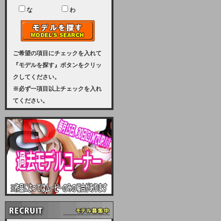
ユーザー様には、大変ご迷惑をおか
けいたしまして申し訳ございませ
な
わ
ん。
2023-08-31 (木)
【サーバーメンテナンス実施のお知
らせ】
ご希望の項目にチェックを入れて
『モデルを探す』ボタンをクリッ
2023年 9月10日（日曜日）午前8：
クしてください。
30から午前11：00（予定）まで、
※必ず一項目以上チェックを入れ
サーバーメンテナンスを実施いたし
てください。
ます。その為、アクセスはできませ
ん。会員様には、ご迷惑をお掛けし
ますが、ご理解の程を宜しくお願い
致します。
2022-09-01 (木)
【サーバーメンテナンスのお知ら
せ】
9月10日（土曜日）AM6：00から
AM8：00（予定）サーバーメンテ
ナンスを致します。ご迷惑をおかけ