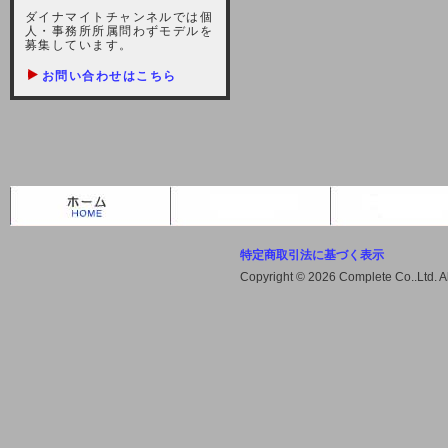
しますが、宜しくお願い致します。
ダイナマイトチャンネルでは個
人・事務所所属問わずモデルを
2021-10-22 (金)
募集しています。
【サーバー不具合のお詫び】
お問い合わせはこちら
2021/10/7に起きました地震によ
り、サーバーに過大な問題が生じ、
会員様にはご迷惑をお掛けしました
ことをお詫びいたします。また、サ
ーバー復旧はいたしましたが、未だ
不安定な状況もあります。会員様に
は、ご不便をお掛けしますが宜しく
お願い申し上げます。
特定商取引法に基づく表示
2021-08-30 (月)
Copyright © 2026 Complete Co..Ltd. 
【サーバーメンテナンスのお知ら
せ】
2021年9月11日（土曜日）午前8：
00から午前11：00（予定）までサ
ーバーメンテナンス作業を行います
ので、アクセスができなくなりま
す。ユーザー様には大変ご迷惑をお