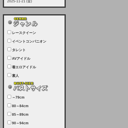
2025-11-21 (金)
【サーバーメンテナンス実施につい
て】
12月21日（日曜日）午前9：00か
ら午前11：00（予定）でサーバー
レースクイーン
メンテナンスを実施します。ユーザ
ー様にはご迷惑をおかけしますがご
イベントコンパニオン
理解いただけます様、宜しくお願い
タレント
致します。
AVアイドル
2025-07-05 (土)
【サーバーメンテナンス完了のお知
着エロアイドル
らせ】
素人
本日、サーバーメンテナンスのため
ユーザー様には大変ご迷惑をおかけ
しました。無事、メンテナンスが完
～79cm
了しました。今後とも宜しくお願い
80～84cm
致します。
2025-06-11 (水)
85～89cm
【サーバーメンテナンス実施につい
90～94cm
て】