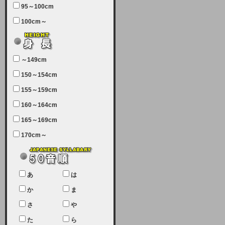
95～100cm
7月5日（土曜日）午前7：00から午
100cm～
前11：30（予定）でサーバーメン
テナンスを実施します。ユーザー様
にはご迷惑をおかけしますがご理解
いただけます様、宜しくお願い致し
～149cm
ます。
150～154cm
2024-03-19 (火)
155～159cm
【クレジットカード決済について
②】
160～164cm
165～169cm
現在、クレジットカード決済はJCB
のみになっております。大変ご迷惑
170cm～
をお掛けします。銀行振込、ビット
キャシュでの決済は可能ですので、
宜しくお願い致します。
2024-02-23 (金)
あ
は
【クレジットカード決済について】
か
ま
只今、クレジットカード会社の都合
さ
や
により決済ができない状況です。
た
ら