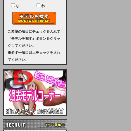
ユーザー様には、大変ご迷惑をおか
けいたしまして申し訳ございませ
な
わ
ん。
2023-08-31 (木)
【サーバーメンテナンス実施のお知
らせ】
ご希望の項目にチェックを入れて
『モデルを探す』ボタンをクリッ
2023年 9月10日（日曜日）午前8：
クしてください。
30から午前11：00（予定）まで、
※必ず一項目以上チェックを入れ
サーバーメンテナンスを実施いたし
てください。
ます。その為、アクセスはできませ
ん。会員様には、ご迷惑をお掛けし
ますが、ご理解の程を宜しくお願い
致します。
2022-09-01 (木)
【サーバーメンテナンスのお知ら
せ】
9月10日（土曜日）AM6：00から
AM8：00（予定）サーバーメンテ
ナンスを致します。ご迷惑をおかけ