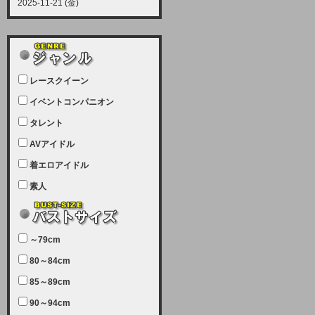
2025-11-21 (金)
【サーバーメンテナンス実施につい
て】
12月21日（日曜日）午前9：00か
ら午前11：00（予定）でサーバー
レースクイーン
メンテナンスを実施します。ユーザ
ー様にはご迷惑をおかけしますがご
イベントコンパニオン
理解いただけます様、宜しくお願い
タレント
致します。
AVアイドル
2025-07-05 (土)
【サーバーメンテナンス完了のお知
着エロアイドル
らせ】
素人
本日、サーバーメンテナンスのため
ユーザー様には大変ご迷惑をおかけ
しました。無事、メンテナンスが完
～79cm
了しました。今後とも宜しくお願い
80～84cm
致します。
2025-06-11 (水)
85～89cm
【サーバーメンテナンス実施につい
90～94cm
て】