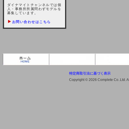
しますが、宜しくお願い致します。
ダイナマイトチャンネルでは個
人・事務所所属問わずモデルを
2021-10-22 (金)
募集しています。
【サーバー不具合のお詫び】
お問い合わせはこちら
2021/10/7に起きました地震によ
り、サーバーに過大な問題が生じ、
会員様にはご迷惑をお掛けしました
ことをお詫びいたします。また、サ
ーバー復旧はいたしましたが、未だ
不安定な状況もあります。会員様に
は、ご不便をお掛けしますが宜しく
お願い申し上げます。
特定商取引法に基づく表示
2021-08-30 (月)
Copyright © 2026 Complete Co..Ltd. 
【サーバーメンテナンスのお知ら
せ】
2021年9月11日（土曜日）午前8：
00から午前11：00（予定）までサ
ーバーメンテナンス作業を行います
ので、アクセスができなくなりま
す。ユーザー様には大変ご迷惑をお