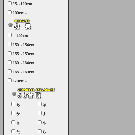
95～100cm
7月5日（土曜日）午前7：00から午
100cm～
前11：30（予定）でサーバーメン
テナンスを実施します。ユーザー様
にはご迷惑をおかけしますがご理解
いただけます様、宜しくお願い致し
～149cm
ます。
150～154cm
2024-03-19 (火)
155～159cm
【クレジットカード決済について
②】
160～164cm
165～169cm
現在、クレジットカード決済はJCB
のみになっております。大変ご迷惑
170cm～
をお掛けします。銀行振込、ビット
キャシュでの決済は可能ですので、
宜しくお願い致します。
2024-02-23 (金)
あ
は
【クレジットカード決済について】
か
ま
只今、クレジットカード会社の都合
さ
や
により決済ができない状況です。
た
ら