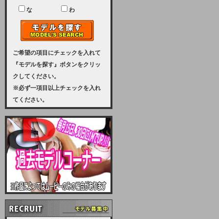
ユーザー様には、大変ご迷惑をおか
けいたしまして申し訳ございませ
な
わ
ん。
2023-08-31 (木)
【サーバーメンテナンス実施のお知
らせ】
ご希望の項目にチェックを入れて
『モデルを探す』ボタンをクリッ
2023年 9月10日（日曜日）午前8：
クしてください。
30から午前11：00（予定）まで、
※必ず一項目以上チェックを入れ
サーバーメンテナンスを実施いたし
てください。
ます。その為、アクセスはできませ
ん。会員様には、ご迷惑をお掛けし
ますが、ご理解の程を宜しくお願い
致します。
2022-09-01 (木)
【サーバーメンテナンスのお知ら
せ】
9月10日（土曜日）AM6：00から
AM8：00（予定）サーバーメンテ
ナンスを致します。ご迷惑をおかけ