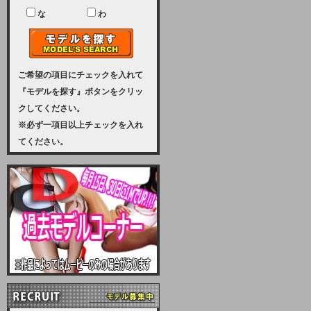
ユーザー様には、大変ご迷惑をおか
けいたしまして申し訳ございませ
な
わ
ん。
2023-08-31 (木)
【サーバーメンテナンス実施のお知
らせ】
ご希望の項目にチェックを入れて
『モデルを探す』ボタンをクリッ
2023年 9月10日（日曜日）午前8：
クしてください。
30から午前11：00（予定）まで、
※必ず一項目以上チェックを入れ
サーバーメンテナンスを実施いたし
てください。
ます。その為、アクセスはできませ
ん。会員様には、ご迷惑をお掛けし
ますが、ご理解の程を宜しくお願い
致します。
2022-09-01 (木)
【サーバーメンテナンスのお知ら
せ】
9月10日（土曜日）AM6：00から
AM8：00（予定）サーバーメンテ
ナンスを致します。ご迷惑をおかけ