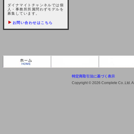
しますが、宜しくお願い致します。
ダイナマイトチャンネルでは個
人・事務所所属問わずモデルを
2021-10-22 (金)
募集しています。
【サーバー不具合のお詫び】
お問い合わせはこちら
2021/10/7に起きました地震によ
り、サーバーに過大な問題が生じ、
会員様にはご迷惑をお掛けしました
ことをお詫びいたします。また、サ
ーバー復旧はいたしましたが、未だ
不安定な状況もあります。会員様に
は、ご不便をお掛けしますが宜しく
お願い申し上げます。
特定商取引法に基づく表示
2021-08-30 (月)
Copyright © 2026 Complete Co..Ltd. 
【サーバーメンテナンスのお知ら
せ】
2021年9月11日（土曜日）午前8：
00から午前11：00（予定）までサ
ーバーメンテナンス作業を行います
ので、アクセスができなくなりま
す。ユーザー様には大変ご迷惑をお