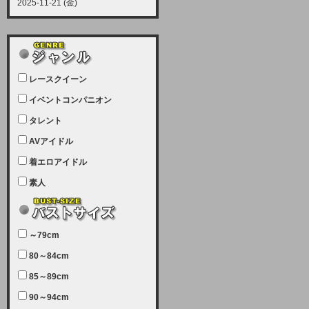
2025-11-21 (金)
【サーバーメンテナンス実施につい
て】
12月21日（日曜日）午前9：00か
ら午前11：00（予定）でサーバー
レースクイーン
メンテナンスを実施します。ユーザ
ー様にはご迷惑をおかけしますがご
イベントコンパニオン
理解いただけます様、宜しくお願い
タレント
致します。
AVアイドル
2025-07-05 (土)
【サーバーメンテナンス完了のお知
着エロアイドル
らせ】
素人
本日、サーバーメンテナンスのため
ユーザー様には大変ご迷惑をおかけ
しました。無事、メンテナンスが完
～79cm
了しました。今後とも宜しくお願い
80～84cm
致します。
2025-06-11 (水)
85～89cm
【サーバーメンテナンス実施につい
90～94cm
て】