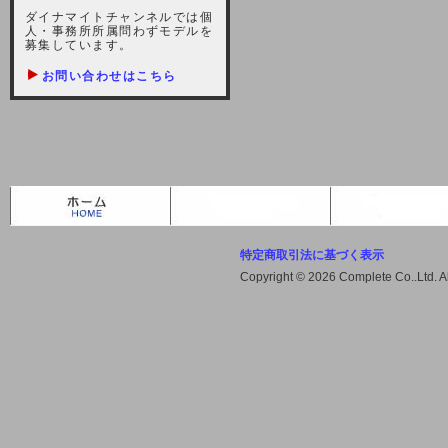
しますが、宜しくお願い致します。
ダイナマイトチャンネルでは個
人・事務所所属問わずモデルを
2021-10-22 (金)
募集しています。
【サーバー不具合のお詫び】
お問い合わせはこちら
2021/10/7に起きました地震によ
り、サーバーに過大な問題が生じ、
会員様にはご迷惑をお掛けしました
ことをお詫びいたします。また、サ
ーバー復旧はいたしましたが、未だ
不安定な状況もあります。会員様に
は、ご不便をお掛けしますが宜しく
お願い申し上げます。
特定商取引法に基づく表示
2021-08-30 (月)
Copyright © 2026 Complete Co..Ltd. 
【サーバーメンテナンスのお知ら
せ】
2021年9月11日（土曜日）午前8：
00から午前11：00（予定）までサ
ーバーメンテナンス作業を行います
ので、アクセスができなくなりま
す。ユーザー様には大変ご迷惑をお