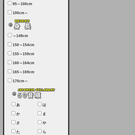
95～100cm
7月5日（土曜日）午前7：00から午
100cm～
前11：30（予定）でサーバーメン
テナンスを実施します。ユーザー様
にはご迷惑をおかけしますがご理解
いただけます様、宜しくお願い致し
～149cm
ます。
150～154cm
2024-03-19 (火)
155～159cm
【クレジットカード決済について
②】
160～164cm
165～169cm
現在、クレジットカード決済はJCB
のみになっております。大変ご迷惑
170cm～
をお掛けします。銀行振込、ビット
キャシュでの決済は可能ですので、
宜しくお願い致します。
2024-02-23 (金)
あ
は
【クレジットカード決済について】
か
ま
只今、クレジットカード会社の都合
さ
や
により決済ができない状況です。
た
ら