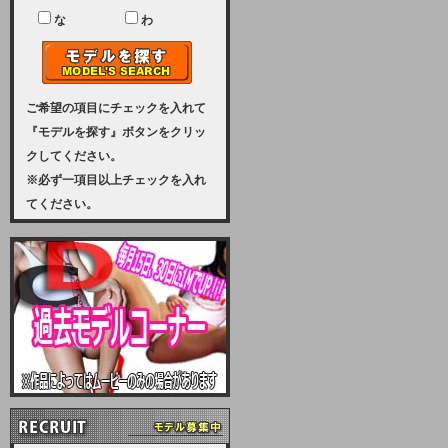
ユーザー様には、大変ご迷惑をおか
けいたしまして申し訳ございませ
な
わ
ん。
2023-08-31 (木)
【サーバーメンテナンス実施のお知
らせ】
ご希望の項目にチェックを入れて
『モデルを探す』ボタンをクリッ
2023年 9月10日（日曜日）午前8：
クしてください。
30から午前11：00（予定）まで、
※必ず一項目以上チェックを入れ
サーバーメンテナンスを実施いたし
てください。
ます。その為、アクセスはできませ
ん。会員様には、ご迷惑をお掛けし
ますが、ご理解の程を宜しくお願い
致します。
2022-09-01 (木)
【サーバーメンテナンスのお知ら
せ】
9月10日（土曜日）AM6：00から
AM8：00（予定）サーバーメンテ
ナンスを致します。ご迷惑をおかけ