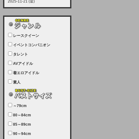
2025-11-21 (金)
【サーバーメンテナンス実施につい
て】
12月21日（日曜日）午前9：00か
ら午前11：00（予定）でサーバー
レースクイーン
メンテナンスを実施します。ユーザ
ー様にはご迷惑をおかけしますがご
イベントコンパニオン
理解いただけます様、宜しくお願い
タレント
致します。
AVアイドル
2025-07-05 (土)
【サーバーメンテナンス完了のお知
着エロアイドル
らせ】
素人
本日、サーバーメンテナンスのため
ユーザー様には大変ご迷惑をおかけ
しました。無事、メンテナンスが完
～79cm
了しました。今後とも宜しくお願い
80～84cm
致します。
2025-06-11 (水)
85～89cm
【サーバーメンテナンス実施につい
90～94cm
て】