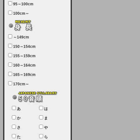
95～100cm
7月5日（土曜日）午前7：00から午
100cm～
前11：30（予定）でサーバーメン
テナンスを実施します。ユーザー様
にはご迷惑をおかけしますがご理解
いただけます様、宜しくお願い致し
～149cm
ます。
150～154cm
2024-03-19 (火)
155～159cm
【クレジットカード決済について
②】
160～164cm
165～169cm
現在、クレジットカード決済はJCB
のみになっております。大変ご迷惑
170cm～
をお掛けします。銀行振込、ビット
キャシュでの決済は可能ですので、
宜しくお願い致します。
2024-02-23 (金)
あ
は
【クレジットカード決済について】
か
ま
只今、クレジットカード会社の都合
さ
や
により決済ができない状況です。
た
ら