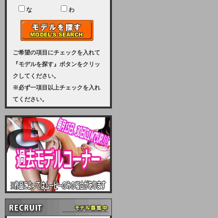
ユーザー様には、大変ご迷惑をおか
けいたしまして申し訳ございませ
な
わ
ん。
2023-08-31 (木)
【サーバーメンテナンス実施のお知
らせ】
ご希望の項目にチェックを入れて
『モデルを探す』ボタンをクリッ
2023年 9月10日（日曜日）午前8：
クしてください。
30から午前11：00（予定）まで、
※必ず一項目以上チェックを入れ
サーバーメンテナンスを実施いたし
てください。
ます。その為、アクセスはできませ
ん。会員様には、ご迷惑をお掛けし
ますが、ご理解の程を宜しくお願い
致します。
2022-09-01 (木)
【サーバーメンテナンスのお知ら
せ】
9月10日（土曜日）AM6：00から
AM8：00（予定）サーバーメンテ
ナンスを致します。ご迷惑をおかけ