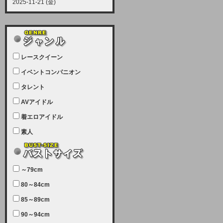
2025-11-21 (金)
【サーバーメンテナンス実施につい
て】
12月21日（日曜日）午前9：00か
ら午前11：00（予定）でサーバー
レースクイーン
メンテナンスを実施します。ユーザ
ー様にはご迷惑をおかけしますがご
イベントコンパニオン
理解いただけます様、宜しくお願い
タレント
致します。
AVアイドル
2025-07-05 (土)
【サーバーメンテナンス完了のお知
着エロアイドル
らせ】
素人
本日、サーバーメンテナンスのため
ユーザー様には大変ご迷惑をおかけ
しました。無事、メンテナンスが完
～79cm
了しました。今後とも宜しくお願い
80～84cm
致します。
2025-06-11 (水)
85～89cm
【サーバーメンテナンス実施につい
90～94cm
て】