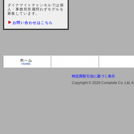
しますが、宜しくお願い致します。
ダイナマイトチャンネルでは個
人・事務所所属問わずモデルを
2021-10-22 (金)
募集しています。
【サーバー不具合のお詫び】
お問い合わせはこちら
2021/10/7に起きました地震によ
り、サーバーに過大な問題が生じ、
会員様にはご迷惑をお掛けしました
ことをお詫びいたします。また、サ
ーバー復旧はいたしましたが、未だ
不安定な状況もあります。会員様に
は、ご不便をお掛けしますが宜しく
お願い申し上げます。
特定商取引法に基づく表示
2021-08-30 (月)
Copyright © 2026 Complete Co..Ltd. 
【サーバーメンテナンスのお知ら
せ】
2021年9月11日（土曜日）午前8：
00から午前11：00（予定）までサ
ーバーメンテナンス作業を行います
ので、アクセスができなくなりま
す。ユーザー様には大変ご迷惑をお