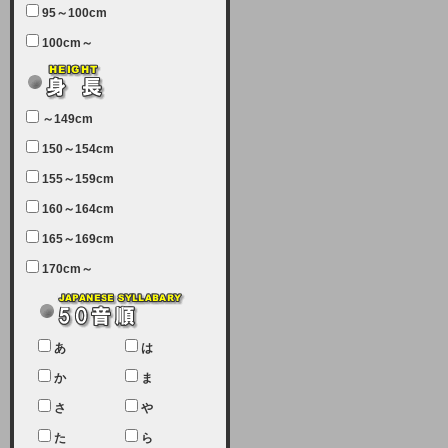
95～100cm
7月5日（土曜日）午前7：00から午
100cm～
前11：30（予定）でサーバーメン
テナンスを実施します。ユーザー様
にはご迷惑をおかけしますがご理解
いただけます様、宜しくお願い致し
～149cm
ます。
150～154cm
2024-03-19 (火)
155～159cm
【クレジットカード決済について
②】
160～164cm
165～169cm
現在、クレジットカード決済はJCB
のみになっております。大変ご迷惑
170cm～
をお掛けします。銀行振込、ビット
キャシュでの決済は可能ですので、
宜しくお願い致します。
2024-02-23 (金)
あ
は
【クレジットカード決済について】
か
ま
只今、クレジットカード会社の都合
さ
や
により決済ができない状況です。
た
ら