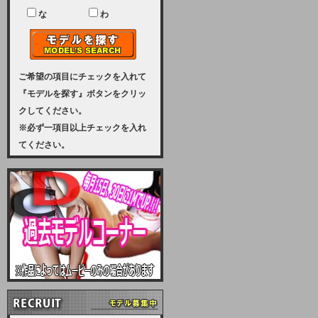
ユーザー様には、大変ご迷惑をおか
けいたしまして申し訳ございませ
な
わ
ん。
2023-08-31 (木)
【サーバーメンテナンス実施のお知
らせ】
ご希望の項目にチェックを入れて
『モデルを探す』ボタンをクリッ
2023年 9月10日（日曜日）午前8：
クしてください。
30から午前11：00（予定）まで、
※必ず一項目以上チェックを入れ
サーバーメンテナンスを実施いたし
てください。
ます。その為、アクセスはできませ
ん。会員様には、ご迷惑をお掛けし
ますが、ご理解の程を宜しくお願い
致します。
2022-09-01 (木)
【サーバーメンテナンスのお知ら
せ】
9月10日（土曜日）AM6：00から
AM8：00（予定）サーバーメンテ
ナンスを致します。ご迷惑をおかけ