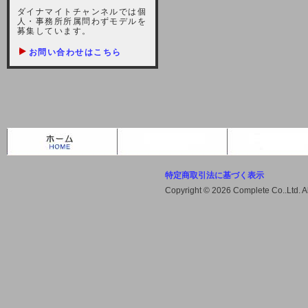
しますが、宜しくお願い致します。
ダイナマイトチャンネルでは個
人・事務所所属問わずモデルを
2021-10-22 (金)
募集しています。
【サーバー不具合のお詫び】
お問い合わせはこちら
2021/10/7に起きました地震によ
り、サーバーに過大な問題が生じ、
会員様にはご迷惑をお掛けしました
ことをお詫びいたします。また、サ
ーバー復旧はいたしましたが、未だ
不安定な状況もあります。会員様に
は、ご不便をお掛けしますが宜しく
お願い申し上げます。
特定商取引法に基づく表示
2021-08-30 (月)
Copyright © 2026 Complete Co..Ltd. 
【サーバーメンテナンスのお知ら
せ】
2021年9月11日（土曜日）午前8：
00から午前11：00（予定）までサ
ーバーメンテナンス作業を行います
ので、アクセスができなくなりま
す。ユーザー様には大変ご迷惑をお