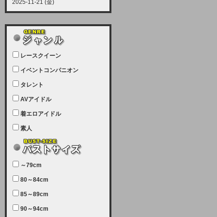
2025-11-21 (金)
【サーバーメンテナンス実施につい
て】
12月21日（日曜日）午前9：00か
ら午前11：00（予定）でサーバー
レースクイーン
メンテナンスを実施します。ユーザ
ー様にはご迷惑をおかけしますがご
イベントコンパニオン
理解いただけます様、宜しくお願い
タレント
致します。
AVアイドル
2025-07-05 (土)
【サーバーメンテナンス完了のお知
着エロアイドル
らせ】
素人
本日、サーバーメンテナンスのため
ユーザー様には大変ご迷惑をおかけ
しました。無事、メンテナンスが完
～79cm
了しました。今後とも宜しくお願い
80～84cm
致します。
2025-06-11 (水)
85～89cm
【サーバーメンテナンス実施につい
90～94cm
て】