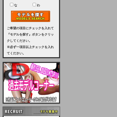
ユーザー様には、大変ご迷惑をおか
けいたしまして申し訳ございませ
な
わ
ん。
2023-08-31 (木)
【サーバーメンテナンス実施のお知
らせ】
ご希望の項目にチェックを入れて
『モデルを探す』ボタンをクリッ
2023年 9月10日（日曜日）午前8：
クしてください。
30から午前11：00（予定）まで、
※必ず一項目以上チェックを入れ
サーバーメンテナンスを実施いたし
てください。
ます。その為、アクセスはできませ
ん。会員様には、ご迷惑をお掛けし
ますが、ご理解の程を宜しくお願い
致します。
2022-09-01 (木)
【サーバーメンテナンスのお知ら
せ】
9月10日（土曜日）AM6：00から
AM8：00（予定）サーバーメンテ
ナンスを致します。ご迷惑をおかけ