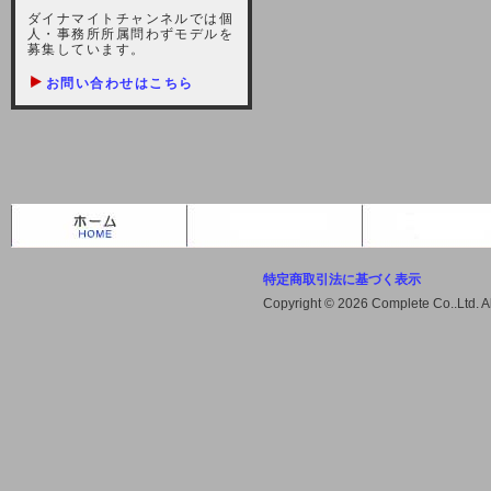
しますが、宜しくお願い致します。
ダイナマイトチャンネルでは個
人・事務所所属問わずモデルを
2021-10-22 (金)
募集しています。
【サーバー不具合のお詫び】
お問い合わせはこちら
2021/10/7に起きました地震によ
り、サーバーに過大な問題が生じ、
会員様にはご迷惑をお掛けしました
ことをお詫びいたします。また、サ
ーバー復旧はいたしましたが、未だ
不安定な状況もあります。会員様に
は、ご不便をお掛けしますが宜しく
お願い申し上げます。
特定商取引法に基づく表示
2021-08-30 (月)
Copyright © 2026 Complete Co..Ltd. 
【サーバーメンテナンスのお知ら
せ】
2021年9月11日（土曜日）午前8：
00から午前11：00（予定）までサ
ーバーメンテナンス作業を行います
ので、アクセスができなくなりま
す。ユーザー様には大変ご迷惑をお