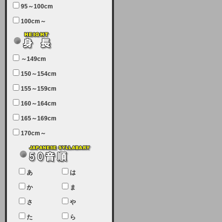
95～100cm
7月5日（土曜日）午前7：00から午
100cm～
前11：30（予定）でサーバーメン
テナンスを実施します。ユーザー様
にはご迷惑をおかけしますがご理解
いただけます様、宜しくお願い致し
～149cm
ます。
150～154cm
2024-03-19 (火)
155～159cm
【クレジットカード決済について
②】
160～164cm
165～169cm
現在、クレジットカード決済はJCB
のみになっております。大変ご迷惑
170cm～
をお掛けします。銀行振込、ビット
キャシュでの決済は可能ですので、
宜しくお願い致します。
2024-02-23 (金)
あ
は
【クレジットカード決済について】
か
ま
只今、クレジットカード会社の都合
さ
や
により決済ができない状況です。
た
ら