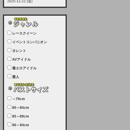
2025-11-21 (金)
【サーバーメンテナンス実施につい
て】
12月21日（日曜日）午前9：00か
ら午前11：00（予定）でサーバー
レースクイーン
メンテナンスを実施します。ユーザ
ー様にはご迷惑をおかけしますがご
イベントコンパニオン
理解いただけます様、宜しくお願い
タレント
致します。
AVアイドル
2025-07-05 (土)
【サーバーメンテナンス完了のお知
着エロアイドル
らせ】
素人
本日、サーバーメンテナンスのため
ユーザー様には大変ご迷惑をおかけ
しました。無事、メンテナンスが完
～79cm
了しました。今後とも宜しくお願い
80～84cm
致します。
2025-06-11 (水)
85～89cm
【サーバーメンテナンス実施につい
90～94cm
て】