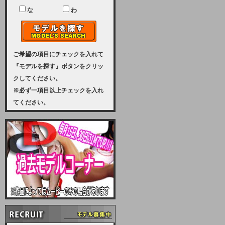
ユーザー様には、大変ご迷惑をおか
けいたしまして申し訳ございませ
な
わ
ん。
2023-08-31 (木)
【サーバーメンテナンス実施のお知
らせ】
ご希望の項目にチェックを入れて
『モデルを探す』ボタンをクリッ
2023年 9月10日（日曜日）午前8：
クしてください。
30から午前11：00（予定）まで、
※必ず一項目以上チェックを入れ
サーバーメンテナンスを実施いたし
てください。
ます。その為、アクセスはできませ
ん。会員様には、ご迷惑をお掛けし
ますが、ご理解の程を宜しくお願い
致します。
2022-09-01 (木)
【サーバーメンテナンスのお知ら
せ】
9月10日（土曜日）AM6：00から
AM8：00（予定）サーバーメンテ
ナンスを致します。ご迷惑をおかけ