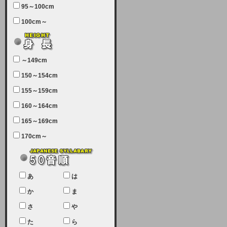
95～100cm
7月5日（土曜日）午前7：00から午
100cm～
前11：30（予定）でサーバーメン
テナンスを実施します。ユーザー様
にはご迷惑をおかけしますがご理解
いただけます様、宜しくお願い致し
～149cm
ます。
150～154cm
2024-03-19 (火)
155～159cm
【クレジットカード決済について
②】
160～164cm
165～169cm
現在、クレジットカード決済はJCB
のみになっております。大変ご迷惑
170cm～
をお掛けします。銀行振込、ビット
キャシュでの決済は可能ですので、
宜しくお願い致します。
2024-02-23 (金)
あ
は
【クレジットカード決済について】
か
ま
只今、クレジットカード会社の都合
さ
や
により決済ができない状況です。
た
ら