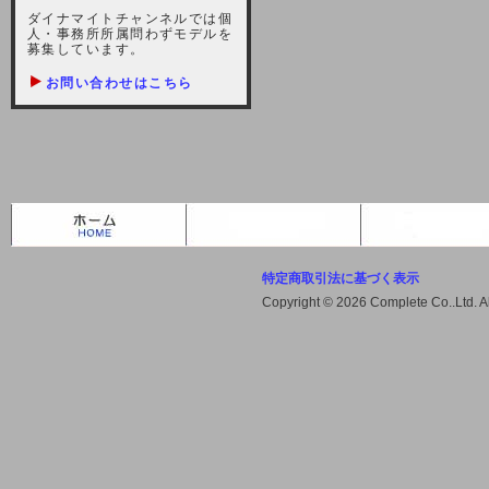
しますが、宜しくお願い致します。
ダイナマイトチャンネルでは個
人・事務所所属問わずモデルを
2021-10-22 (金)
募集しています。
【サーバー不具合のお詫び】
お問い合わせはこちら
2021/10/7に起きました地震によ
り、サーバーに過大な問題が生じ、
会員様にはご迷惑をお掛けしました
ことをお詫びいたします。また、サ
ーバー復旧はいたしましたが、未だ
不安定な状況もあります。会員様に
は、ご不便をお掛けしますが宜しく
お願い申し上げます。
特定商取引法に基づく表示
2021-08-30 (月)
Copyright © 2026 Complete Co..Ltd. 
【サーバーメンテナンスのお知ら
せ】
2021年9月11日（土曜日）午前8：
00から午前11：00（予定）までサ
ーバーメンテナンス作業を行います
ので、アクセスができなくなりま
す。ユーザー様には大変ご迷惑をお