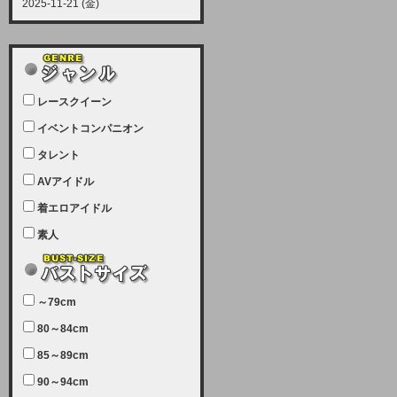
2025-11-21 (金)
【サーバーメンテナンス実施につい
て】
12月21日（日曜日）午前9：00か
ら午前11：00（予定）でサーバー
レースクイーン
メンテナンスを実施します。ユーザ
ー様にはご迷惑をおかけしますがご
イベントコンパニオン
理解いただけます様、宜しくお願い
タレント
致します。
AVアイドル
2025-07-05 (土)
【サーバーメンテナンス完了のお知
着エロアイドル
らせ】
素人
本日、サーバーメンテナンスのため
ユーザー様には大変ご迷惑をおかけ
しました。無事、メンテナンスが完
～79cm
了しました。今後とも宜しくお願い
80～84cm
致します。
2025-06-11 (水)
85～89cm
【サーバーメンテナンス実施につい
90～94cm
て】