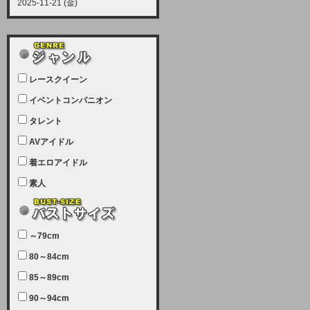
2025-11-21 (金)
【サーバーメンテナンス実施につい
て】
12月21日（日曜日）午前9：00か
ら午前11：00（予定）でサーバー
レースクイーン
メンテナンスを実施します。ユーザ
ー様にはご迷惑をおかけしますがご
イベントコンパニオン
理解いただけます様、宜しくお願い
タレント
致します。
AVアイドル
2025-07-05 (土)
【サーバーメンテナンス完了のお知
着エロアイドル
らせ】
素人
本日、サーバーメンテナンスのため
ユーザー様には大変ご迷惑をおかけ
しました。無事、メンテナンスが完
～79cm
了しました。今後とも宜しくお願い
80～84cm
致します。
2025-06-11 (水)
85～89cm
【サーバーメンテナンス実施につい
90～94cm
て】