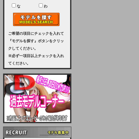
ユーザー様には、大変ご迷惑をおか
けいたしまして申し訳ございませ
な
わ
ん。
2023-08-31 (木)
【サーバーメンテナンス実施のお知
らせ】
ご希望の項目にチェックを入れて
『モデルを探す』ボタンをクリッ
2023年 9月10日（日曜日）午前8：
クしてください。
30から午前11：00（予定）まで、
※必ず一項目以上チェックを入れ
サーバーメンテナンスを実施いたし
てください。
ます。その為、アクセスはできませ
ん。会員様には、ご迷惑をお掛けし
ますが、ご理解の程を宜しくお願い
致します。
2022-09-01 (木)
【サーバーメンテナンスのお知ら
せ】
9月10日（土曜日）AM6：00から
AM8：00（予定）サーバーメンテ
ナンスを致します。ご迷惑をおかけ