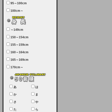
95～100cm
7月5日（土曜日）午前7：00から午
100cm～
前11：30（予定）でサーバーメン
テナンスを実施します。ユーザー様
にはご迷惑をおかけしますがご理解
いただけます様、宜しくお願い致し
～149cm
ます。
150～154cm
2024-03-19 (火)
155～159cm
【クレジットカード決済について
②】
160～164cm
165～169cm
現在、クレジットカード決済はJCB
のみになっております。大変ご迷惑
170cm～
をお掛けします。銀行振込、ビット
キャシュでの決済は可能ですので、
宜しくお願い致します。
2024-02-23 (金)
あ
は
【クレジットカード決済について】
か
ま
只今、クレジットカード会社の都合
さ
や
により決済ができない状況です。
た
ら