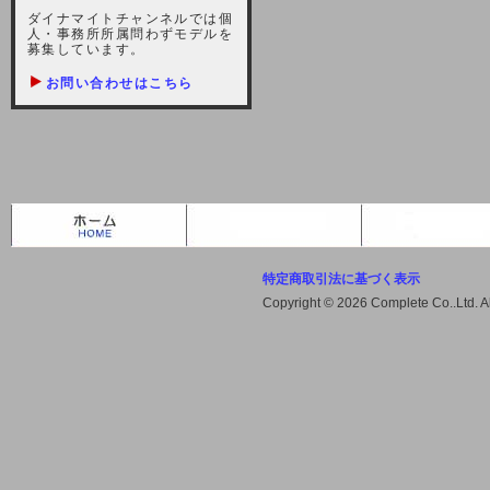
しますが、宜しくお願い致します。
ダイナマイトチャンネルでは個
人・事務所所属問わずモデルを
2021-10-22 (金)
募集しています。
【サーバー不具合のお詫び】
お問い合わせはこちら
2021/10/7に起きました地震によ
り、サーバーに過大な問題が生じ、
会員様にはご迷惑をお掛けしました
ことをお詫びいたします。また、サ
ーバー復旧はいたしましたが、未だ
不安定な状況もあります。会員様に
は、ご不便をお掛けしますが宜しく
お願い申し上げます。
特定商取引法に基づく表示
2021-08-30 (月)
Copyright © 2026 Complete Co..Ltd. 
【サーバーメンテナンスのお知ら
せ】
2021年9月11日（土曜日）午前8：
00から午前11：00（予定）までサ
ーバーメンテナンス作業を行います
ので、アクセスができなくなりま
す。ユーザー様には大変ご迷惑をお