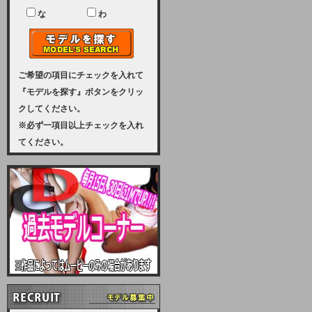
ユーザー様には、大変ご迷惑をおか
けいたしまして申し訳ございませ
な
わ
ん。
2023-08-31 (木)
【サーバーメンテナンス実施のお知
らせ】
ご希望の項目にチェックを入れて
『モデルを探す』ボタンをクリッ
2023年 9月10日（日曜日）午前8：
クしてください。
30から午前11：00（予定）まで、
※必ず一項目以上チェックを入れ
サーバーメンテナンスを実施いたし
てください。
ます。その為、アクセスはできませ
ん。会員様には、ご迷惑をお掛けし
ますが、ご理解の程を宜しくお願い
致します。
2022-09-01 (木)
【サーバーメンテナンスのお知ら
せ】
9月10日（土曜日）AM6：00から
AM8：00（予定）サーバーメンテ
ナンスを致します。ご迷惑をおかけ