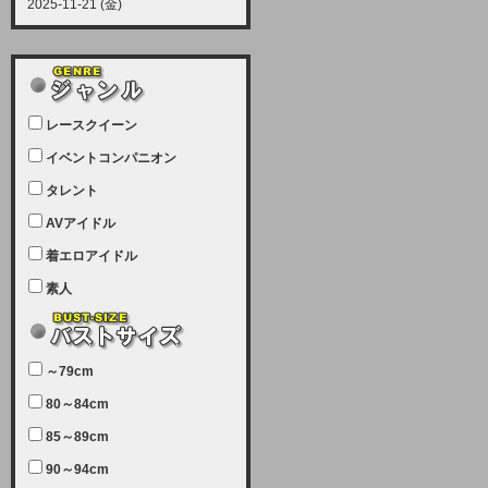
2025-11-21 (金)
【サーバーメンテナンス実施につい
て】
12月21日（日曜日）午前9：00か
ら午前11：00（予定）でサーバー
レースクイーン
メンテナンスを実施します。ユーザ
ー様にはご迷惑をおかけしますがご
イベントコンパニオン
理解いただけます様、宜しくお願い
タレント
致します。
AVアイドル
2025-07-05 (土)
【サーバーメンテナンス完了のお知
着エロアイドル
らせ】
素人
本日、サーバーメンテナンスのため
ユーザー様には大変ご迷惑をおかけ
しました。無事、メンテナンスが完
～79cm
了しました。今後とも宜しくお願い
80～84cm
致します。
2025-06-11 (水)
85～89cm
【サーバーメンテナンス実施につい
90～94cm
て】