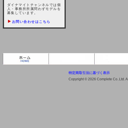
しますが、宜しくお願い致します。
ダイナマイトチャンネルでは個
人・事務所所属問わずモデルを
2021-10-22 (金)
募集しています。
【サーバー不具合のお詫び】
お問い合わせはこちら
2021/10/7に起きました地震によ
り、サーバーに過大な問題が生じ、
会員様にはご迷惑をお掛けしました
ことをお詫びいたします。また、サ
ーバー復旧はいたしましたが、未だ
不安定な状況もあります。会員様に
は、ご不便をお掛けしますが宜しく
お願い申し上げます。
特定商取引法に基づく表示
2021-08-30 (月)
Copyright © 2026 Complete Co..Ltd. 
【サーバーメンテナンスのお知ら
せ】
2021年9月11日（土曜日）午前8：
00から午前11：00（予定）までサ
ーバーメンテナンス作業を行います
ので、アクセスができなくなりま
す。ユーザー様には大変ご迷惑をお