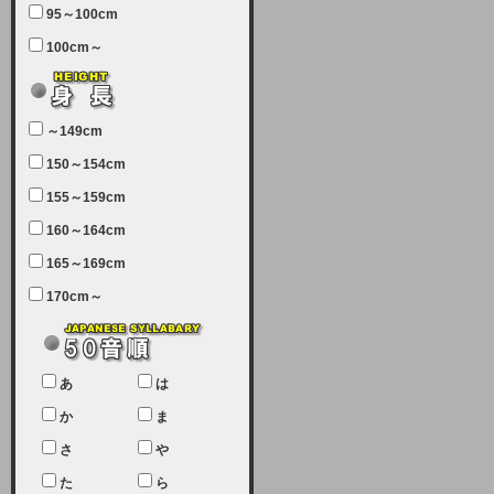
95～100cm
7月5日（土曜日）午前7：00から午
100cm～
前11：30（予定）でサーバーメン
テナンスを実施します。ユーザー様
にはご迷惑をおかけしますがご理解
いただけます様、宜しくお願い致し
～149cm
ます。
150～154cm
2024-03-19 (火)
155～159cm
【クレジットカード決済について
②】
160～164cm
165～169cm
現在、クレジットカード決済はJCB
のみになっております。大変ご迷惑
170cm～
をお掛けします。銀行振込、ビット
キャシュでの決済は可能ですので、
宜しくお願い致します。
2024-02-23 (金)
あ
は
【クレジットカード決済について】
か
ま
只今、クレジットカード会社の都合
さ
や
により決済ができない状況です。
た
ら