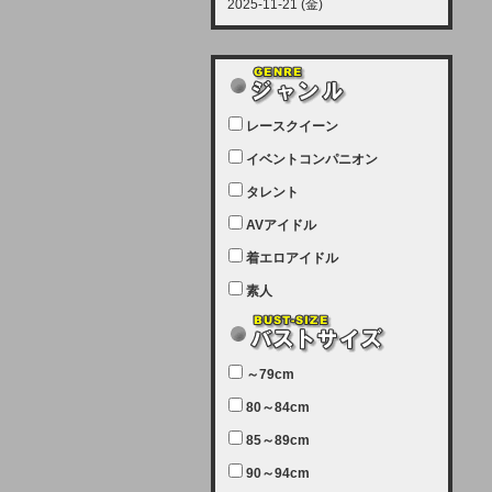
2025-11-21 (金)
【サーバーメンテナンス実施につい
て】
12月21日（日曜日）午前9：00か
ら午前11：00（予定）でサーバー
レースクイーン
メンテナンスを実施します。ユーザ
ー様にはご迷惑をおかけしますがご
イベントコンパニオン
理解いただけます様、宜しくお願い
タレント
致します。
AVアイドル
2025-07-05 (土)
【サーバーメンテナンス完了のお知
着エロアイドル
らせ】
素人
本日、サーバーメンテナンスのため
ユーザー様には大変ご迷惑をおかけ
しました。無事、メンテナンスが完
～79cm
了しました。今後とも宜しくお願い
80～84cm
致します。
2025-06-11 (水)
85～89cm
【サーバーメンテナンス実施につい
90～94cm
て】