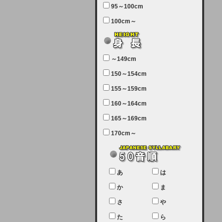
95～100cm
7月5日（土曜日）午前7：00から午
100cm～
前11：30（予定）でサーバーメン
テナンスを実施します。ユーザー様
にはご迷惑をおかけしますがご理解
いただけます様、宜しくお願い致し
～149cm
ます。
150～154cm
2024-03-19 (火)
155～159cm
【クレジットカード決済について
②】
160～164cm
165～169cm
現在、クレジットカード決済はJCB
のみになっております。大変ご迷惑
170cm～
をお掛けします。銀行振込、ビット
キャシュでの決済は可能ですので、
宜しくお願い致します。
2024-02-23 (金)
あ
は
【クレジットカード決済について】
か
ま
只今、クレジットカード会社の都合
さ
や
により決済ができない状況です。
た
ら