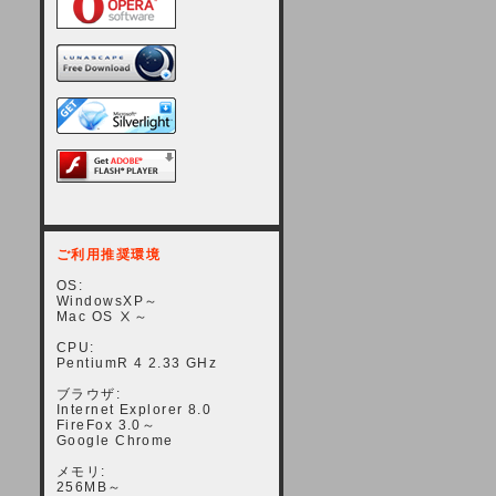
ご利用推奨環境
OS:
WindowsXP～
Mac OS Ⅹ～
CPU:
PentiumR 4 2.33 GHz
ブラウザ:
Internet Explorer 8.0
FireFox 3.0～
Google Chrome
メモリ:
256MB～