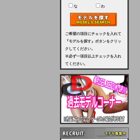
ユーザー様には、大変ご迷惑をおか
けいたしまして申し訳ございませ
な
わ
ん。
2023-08-31 (木)
【サーバーメンテナンス実施のお知
らせ】
ご希望の項目にチェックを入れて
『モデルを探す』ボタンをクリッ
2023年 9月10日（日曜日）午前8：
クしてください。
30から午前11：00（予定）まで、
※必ず一項目以上チェックを入れ
サーバーメンテナンスを実施いたし
てください。
ます。その為、アクセスはできませ
ん。会員様には、ご迷惑をお掛けし
ますが、ご理解の程を宜しくお願い
致します。
2022-09-01 (木)
【サーバーメンテナンスのお知ら
せ】
9月10日（土曜日）AM6：00から
AM8：00（予定）サーバーメンテ
ナンスを致します。ご迷惑をおかけ