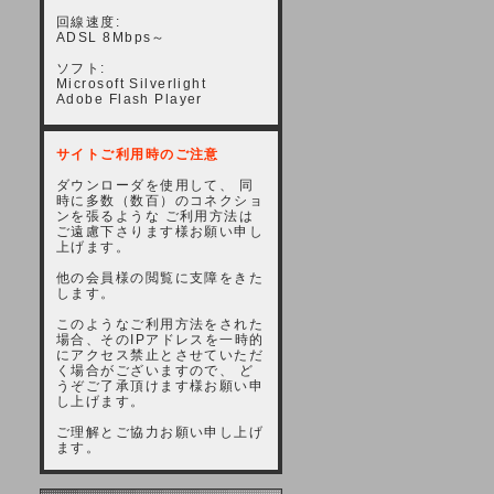
回線速度:
ADSL 8Mbps～
ソフト:
Microsoft Silverlight
Adobe Flash Player
サイトご利用時のご注意
ダウンローダを使用して、 同
時に多数（数百）のコネクショ
ンを張るような ご利用方法は
ご遠慮下さります様お願い申し
上げます。
他の会員様の閲覧に支障をきた
します。
このようなご利用方法をされた
場合、そのIPアドレスを一時的
にアクセス禁止とさせていただ
く場合がございますので、 ど
うぞご了承頂けます様お願い申
し上げます。
ご理解とご協力お願い申し上げ
ます。